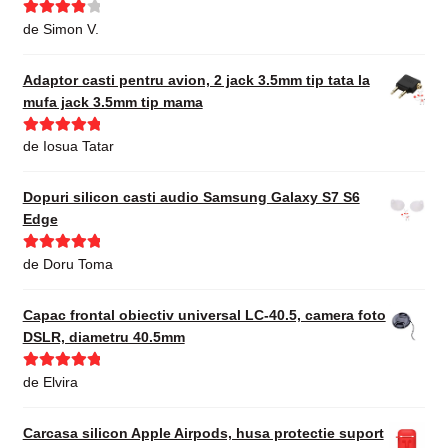
Evaluat la
de Simon V.
4
din 5
Adaptor casti pentru avion, 2 jack 3.5mm tip tata la
mufa jack 3.5mm tip mama
Evaluat la
5
de Iosua Tatar
din 5
Dopuri silicon casti audio Samsung Galaxy S7 S6
Edge
Evaluat la
5
de Doru Toma
din 5
Capac frontal obiectiv universal LC-40.5, camera foto
DSLR, diametru 40.5mm
Evaluat la
5
de Elvira
din 5
Carcasa silicon Apple Airpods, husa protectie suport