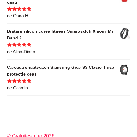
casti
Evaluat la
5
de Oana H.
din 5
Bratara silicon curea fitness Smartwatch Xiaomi Mi
Band 2
Evaluat la
5
de Alina-Diana
din 5
Carcasa smartwatch Samsung Gear S3 Clasic, husa
protectie ceas
Evaluat la
5
de Cosmin
din 5
© Gratuitescu.ro 2026