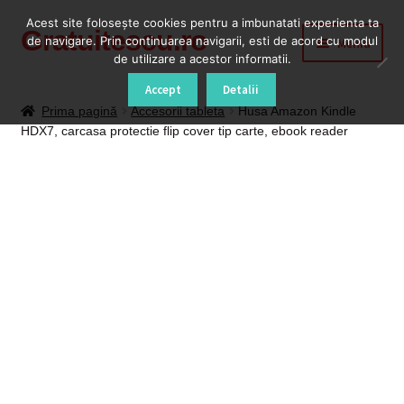
Acest site foloseşte cookies pentru a imbunatati experienta ta
Gratuitescu.ro
Sari
Sari
de navigare. Prin continuarea navigarii, esti de acord cu modul
Meniu
la
la
de utilizare a acestor informatii.
navigare
conținut
Prima pagină
Accept
Detalii
Prima pagină
Accesorii tableta
Husa Amazon Kindle
HDX7, carcasa protectie flip cover tip carte, ebook reader
Blog
Cod Deblocare Radio, Decodare Casetofon Auto
Contact
Contul meu
Coș
Despre