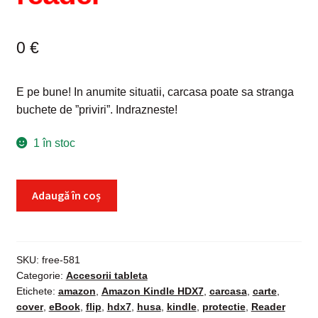
0
€
E pe bune! In anumite situatii, carcasa poate sa stranga
buchete de ”priviri”. Indrazneste!
1 în stoc
Cantitate
Adaugă în coș
Husa
Amazon
Kindle
HDX7,
SKU:
free-581
Categorie:
Accesorii tableta
carcasa
Etichete:
amazon
,
Amazon Kindle HDX7
,
carcasa
,
carte
,
protectie
cover
,
eBook
,
flip
,
hdx7
,
husa
,
kindle
,
protectie
,
Reader
flip