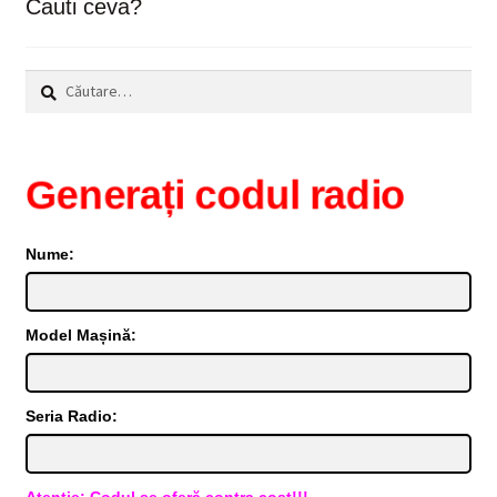
Cauti ceva?
Caută
după:
Generați codul radio
Nume:
Model Mașină:
Seria Radio:
Atenție: Codul se oferă contra cost!!!