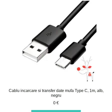
variații.
Opțiunile
pot
fi
alese
în
pagina
produsului.
Cablu incarcare si transfer date mufa Type C, 1m, alb,
negru
0
€