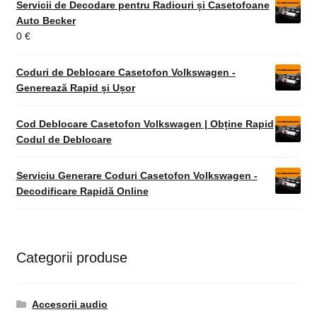
Servicii de Decodare pentru Radiouri și Casetofoane
Auto Becker
0
€
Coduri de Deblocare Casetofon Volkswagen -
Generează Rapid și Ușor
Cod Deblocare Casetofon Volkswagen | Obține Rapid
Codul de Deblocare
Serviciu Generare Coduri Casetofon Volkswagen -
Decodificare Rapidă Online
Categorii produse
Accesorii audio