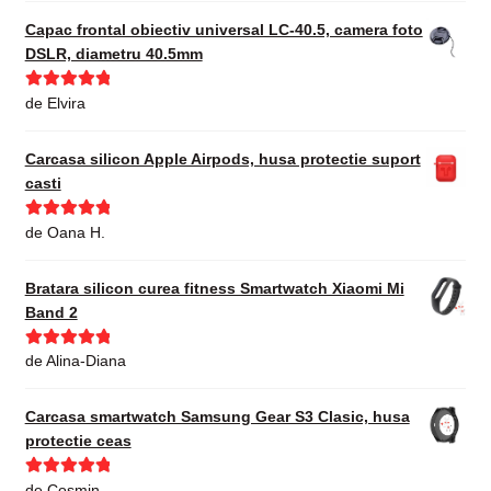
Capac frontal obiectiv universal LC-40.5, camera foto
DSLR, diametru 40.5mm
Evaluat la
5
de Elvira
din 5
Carcasa silicon Apple Airpods, husa protectie suport
casti
Evaluat la
5
de Oana H.
din 5
Bratara silicon curea fitness Smartwatch Xiaomi Mi
Band 2
Evaluat la
5
de Alina-Diana
din 5
Carcasa smartwatch Samsung Gear S3 Clasic, husa
protectie ceas
Evaluat la
5
de Cosmin