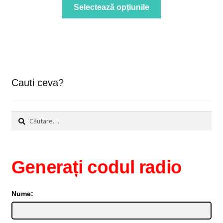
Acest
Selectează opțiunile
produs
are
mai
multe
variații.
Opțiunile
Cauti ceva?
pot
fi
alese
Caută
în
după:
pagina
produsului.
Generați codul radio
Nume: