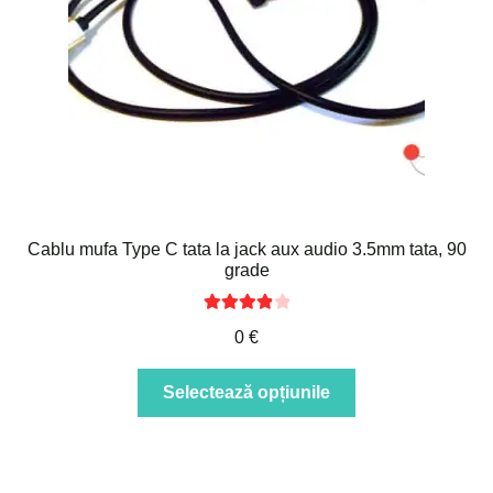
Cablu mufa Type C tata la jack aux audio 3.5mm tata, 90
grade
Evaluat la
0
€
4.00
din 5
Acest
Selectează opțiunile
produs
are
mai
multe