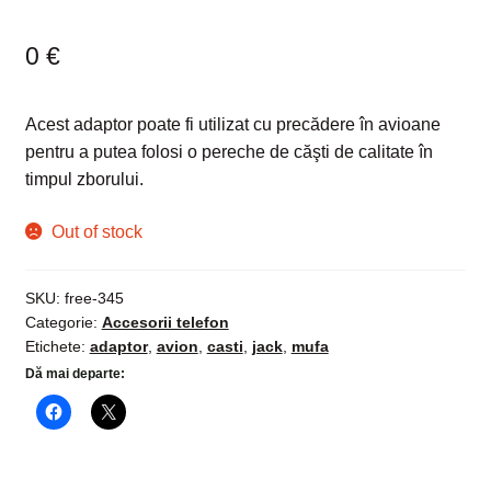
Evaluat la
5.00
din 5 pe
0
€
baza unei
singure
evaluări
Acest adaptor poate fi utilizat cu precădere în avioane
pentru a putea folosi o pereche de căşti de calitate în
timpul zborului.
Out of stock
SKU:
free-345
Categorie:
Accesorii telefon
Etichete:
adaptor
,
avion
,
casti
,
jack
,
mufa
Dă mai departe: