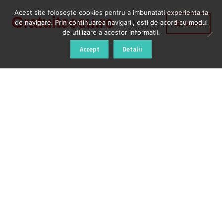
Acest site foloseşte cookies pentru a imbunatati experienta ta
Gratuitescu.ro
Sari
Sari
de navigare. Prin continuarea navigarii, esti de acord cu modul
Meniu
la
la
de utilizare a acestor informatii.
navigare
conținut
Prima pagină
Accept
Detalii
Blog
Cod Deblocare Radio, Decodare Casetofon Auto
Contact
Contul meu
Coș
Despre