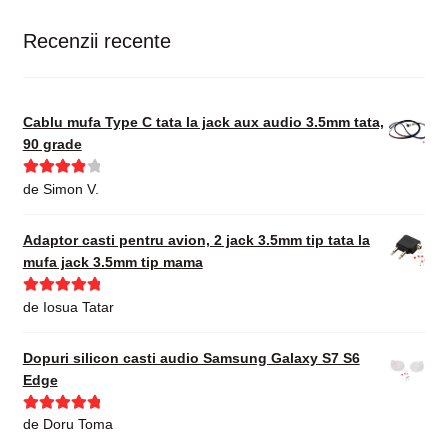
Recenzii recente
Cablu mufa Type C tata la jack aux audio 3.5mm tata,
90 grade
Evaluat la
de Simon V.
4
din 5
Adaptor casti pentru avion, 2 jack 3.5mm tip tata la
mufa jack 3.5mm tip mama
Evaluat la
5
de Iosua Tatar
din 5
Dopuri silicon casti audio Samsung Galaxy S7 S6
Edge
Evaluat la
5
de Doru Toma
din 5