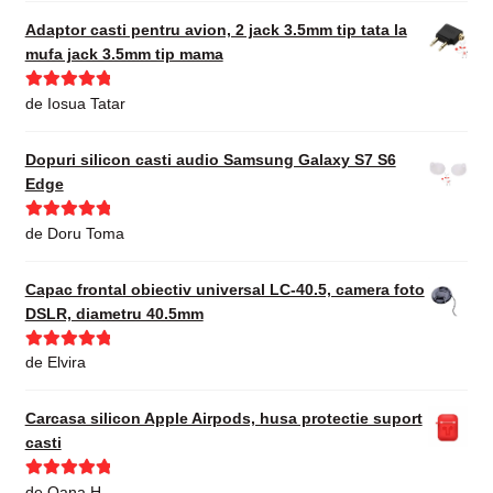
Adaptor casti pentru avion, 2 jack 3.5mm tip tata la
mufa jack 3.5mm tip mama
Evaluat la
5
de Iosua Tatar
din 5
Dopuri silicon casti audio Samsung Galaxy S7 S6
Edge
Evaluat la
5
de Doru Toma
din 5
Capac frontal obiectiv universal LC-40.5, camera foto
DSLR, diametru 40.5mm
Evaluat la
5
de Elvira
din 5
Carcasa silicon Apple Airpods, husa protectie suport
casti
Evaluat la
5
de Oana H.