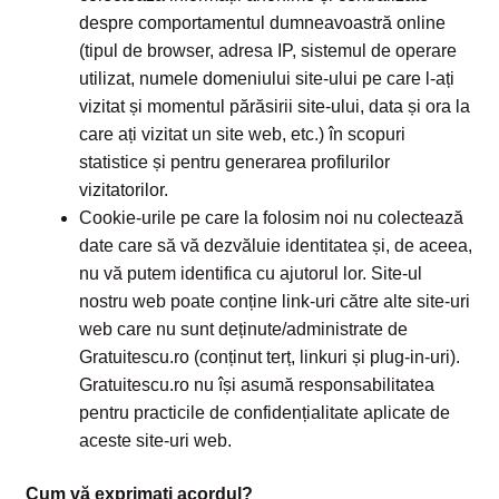
despre comportamentul dumneavoastră online
(tipul de browser, adresa IP, sistemul de operare
utilizat, numele domeniului site-ului pe care l-ați
vizitat și momentul părăsirii site-ului, data și ora la
care ați vizitat un site web, etc.) în scopuri
statistice și pentru generarea profilurilor
vizitatorilor.
Cookie-urile pe care la folosim noi nu colectează
date care să vă dezvăluie identitatea și, de aceea,
nu vă putem identifica cu ajutorul lor. Site-ul
nostru web poate conține link-uri către alte site-uri
web care nu sunt deținute/administrate de
Gratuitescu.ro (conținut terț, linkuri și plug-in-uri).
Gratuitescu.ro nu își asumă responsabilitatea
pentru practicile de confidențialitate aplicate de
aceste site-uri web.
Cum vă exprimați acordul?