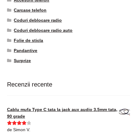
Accesorii telefon
Carcase telefon
Coduri deblocare radio
Coduri deblocare radio auto
Folie de sticla
Pandantive
Surprize
Recenzii recente
Cablu mufa Type C tata la jack aux audio 3.5mm tata,
90 grade
Evaluat la
de Simon V.
4
din 5