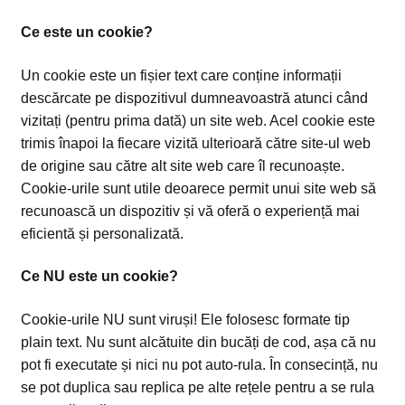
Intrebari si raspunsuri
Ce este un cookie?
Magazin
Un cookie este un fișier text care conține informații
descărcate pe dispozitivul dumneavoastră atunci când
Plată
vizitați (pentru prima dată) un site web. Acel cookie este
trimis înapoi la fiecare vizită ulterioară către site-ul web
Politica de utilizare cookie
de origine sau către alt site web care îl recunoaște.
Cookie-urile sunt utile deoarece permit unui site web să
Privacy Policy
recunoască un dispozitiv și vă oferă o experiență mai
eficientă și personalizată.
Ce NU este un cookie?
Cookie-urile NU sunt viruși! Ele folosesc formate tip
plain text. Nu sunt alcătuite din bucăți de cod, așa că nu
pot fi executate și nici nu pot auto-rula. În consecință, nu
se pot duplica sau replica pe alte rețele pentru a se rula