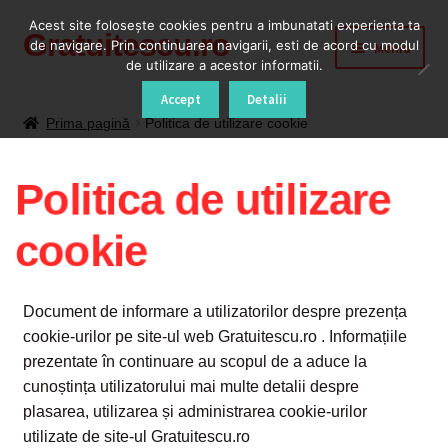
Acest site foloseşte cookies pentru a imbunatati experienta ta
Gratuitescu.ro
Sari
Sari
de navigare. Prin continuarea navigarii, esti de acord cu modul
Meniu
la
la
de utilizare a acestor informatii.
navigare
conținut
Prima pagină
Accept
Detalii
Prima pagină
Politica de utilizare cookie
Blog
Politica de utilizare
Cod Deblocare Radio, Decodare Casetofon Auto
cookie
Contact
Contul meu
Document de informare a utilizatorilor despre prezența
cookie-urilor pe site-ul web Gratuitescu.ro . Informațiile
Coș
prezentate în continuare au scopul de a aduce la
cunoștința utilizatorului mai multe detalii despre
plasarea, utilizarea și administrarea cookie-urilor
Despre
utilizate de site-ul Gratuitescu.ro