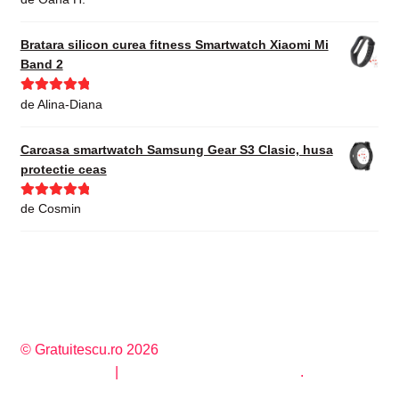
din 5
Bratara silicon curea fitness Smartwatch Xiaomi Mi
Band 2
Evaluat la
5
de Alina-Diana
din 5
Carcasa smartwatch Samsung Gear S3 Clasic, husa
protectie ceas
Evaluat la
5
de Cosmin
din 5
© Gratuitescu.ro 2026
Privacy Policy
Construit cu WooCommerce
.