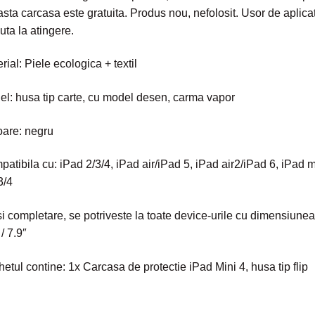
sta carcasa este gratuita. Produs nou, nefolosit. Usor de aplicat
uta la atingere.
rial: Piele ecologica + textil
l: husa tip carte, cu model desen, carma vapor
are: negru
atibila cu: iPad 2/3/4, iPad air/iPad 5, iPad air2/iPad 6, iPad m
3/4
i completare, se potriveste la toate device-urile cu dimensiune
 / 7.9″
etul contine: 1x Carcasa de protectie iPad Mini 4, husa tip flip