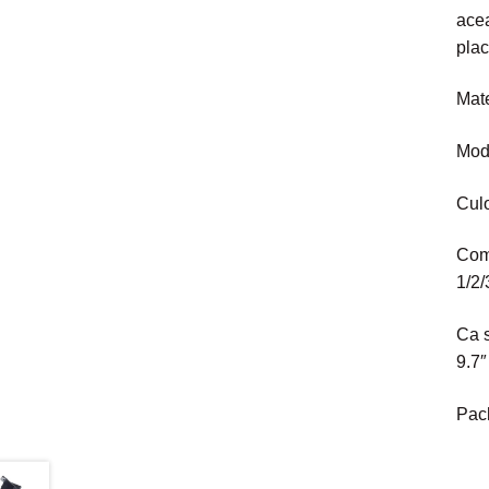
acea
plac
Mate
Mode
Culo
Comp
1/2/
Ca s
9.7″
Pach