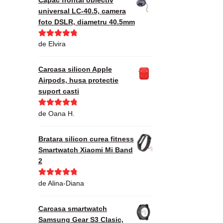
universal LC-40.5, camera
foto DSLR, diametru 40.5mm
Evaluat la
5
de Elvira
din 5
Carcasa silicon Apple
Airpods, husa protectie
suport casti
Evaluat la
5
de Oana H.
din 5
Bratara silicon curea fitness
Smartwatch Xiaomi Mi Band
2
Evaluat la
5
de Alina-Diana
din 5
Carcasa smartwatch
Samsung Gear S3 Clasic,