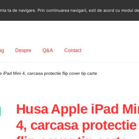
a ta de navigare. Prin continuarea navigarii, esti de acord cu modul de u
og
Despre
Q&A
Contact
ecodare Casetofon Auto
Contact
Contul meu
Coș
Despre
 iPad Mini 4, carcasa protectie flip cover tip carte
ca de utilizare cookie
Privacy Policy
Husa Apple iPad Mi
4, carcasa protectie