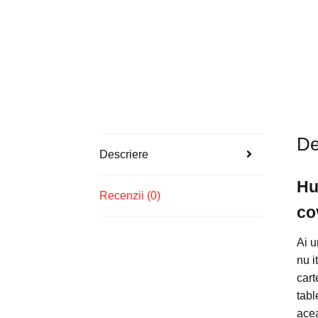
De
Descriere
Hu
Recenzii (0)
co
Ai u
nu i
cart
tabl
acea