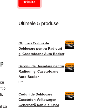
Trimite
Ultimele 5 produse
Obțineți Coduri de
Deblocare pentru Radiouri
și Casetofoane Auto Becker
ip
Servicii de Decodare pentru
Radiouri și Casetofoane
Auto Becker
0
€
 ce
 tip
i,
Coduri de Deblocare
Casetofon Volkswagen -
Generează Rapid și Ușor
ul ca