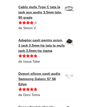
Cablu mufa Type C tata la
jack aux audio 3.5mm tata,
90 grade
Evaluat la
de Simon V.
4
din 5
Adaptor casti pentru avion,
2 jack 3.5mm tip tata la mufa
jack 3.5mm tip mama
Evaluat la
5
de Iosua Tatar
din 5
Dopuri silicon casti audio
Samsung Galaxy S7 S6
Edge
Evaluat la
5
de Doru Toma
din 5
Capac frontal obiectiv