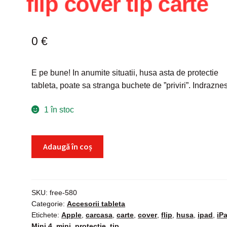
flip cover tip carte
0
€
E pe bune! In anumite situatii, husa asta de protectie
tableta, poate sa stranga buchete de ”priviri”. Indraznes
1 în stoc
Cantitate
Adaugă în coș
Husa
Apple
iPad
Mini
SKU:
free-580
Categorie:
Accesorii tableta
4,
Etichete:
Apple
,
carcasa
,
carte
,
cover
,
flip
,
husa
,
ipad
,
iP
carcasa
Mini 4
,
mini
,
protectie
,
tip