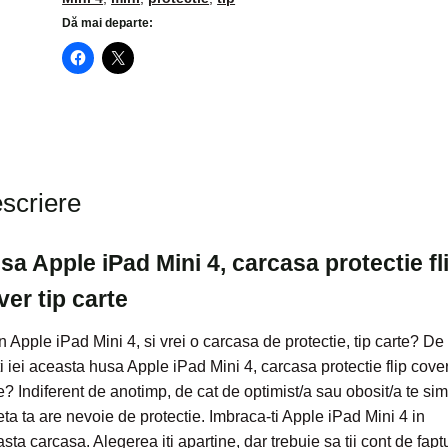
protectie
Dă mai departe:
flip
cover
tip
carte
scriere
sa Apple iPad Mini 4, carcasa protectie fl
ver tip carte
n Apple iPad Mini 4, si vrei o carcasa de protectie, tip carte? De
ti iei aceasta husa Apple iPad Mini 4, carcasa protectie flip cover
e? Indiferent de anotimp, de cat de optimist/a sau obosit/a te simt
eta ta are nevoie de protectie. Imbraca-ti Apple iPad Mini 4 in
sta carcasa. Alegerea iti apartine, dar trebuie sa tii cont de fapt