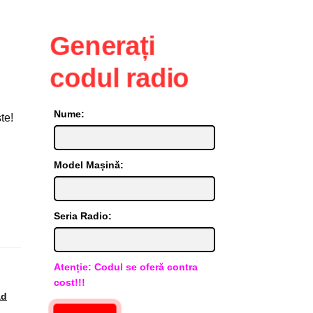
Generați
codul radio
Nume:
te!
Model Mașină:
Seria Radio:
Atenție: Codul se oferă contra
cost!!!
ad