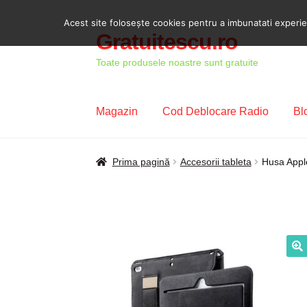
Acest site foloseşte cookies pentru a imbunatati experient
Gratuitescu.ro
Sari
Sari
la
la
Toate produsele noastre sunt gratuite
navigare
conținut
Magazin
Cod Deblocare Radio
Bl
Prima pagină
Blog
Cod Deblocare Radio, D
Prima pagină
Accesorii tableta
Husa Apple
Intrebari si raspunsuri
Magazin
Plată
Politi