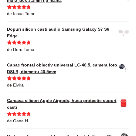
mufa jack 3.5mm tip mama
Evaluat la
5
de Iosua Tatar
din 5
Dopuri silicon casti audio Samsung Galaxy S7 S6
Edge
Evaluat la
5
de Doru Toma
din 5
Capac frontal obiectiv universal LC-40.5, camera foto
DSLR, diametru 40.5mm
Evaluat la
5
de Elvira
din 5
Carcasa silicon Apple Airpods, husa protectie suport
casti
Evaluat la
5
de Oana H.
din 5