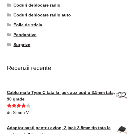
Coduri deblocare radio
Coduri deblocare radio auto
Folie de sticla
Pandantive
Surprize
Recenzii recente
Cablu mufa Type C tata la jack aux audio 3.5mm tata,
90 grade
Evaluat la
de Simon V.
4
din 5
Adaptor casti pentru avion, 2 jack 3.5mm tip tata la