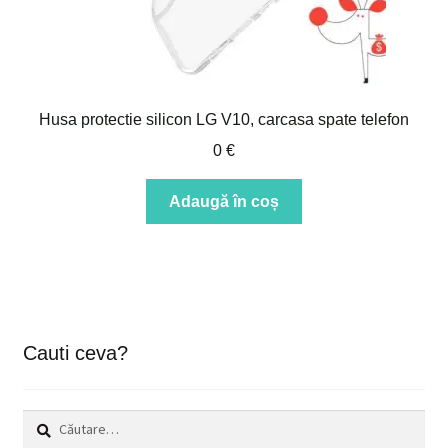
Husa protectie silicon LG V10, carcasa spate telefon
0
€
Adaugă în coș
Cauti ceva?
Caută
după: