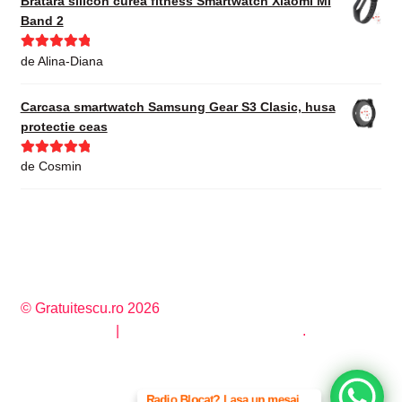
Bratara silicon curea fitness Smartwatch Xiaomi Mi
Band 2
Evaluat la
5
de Alina-Diana
din 5
Carcasa smartwatch Samsung Gear S3 Clasic, husa
protectie ceas
Evaluat la
5
de Cosmin
din 5
© Gratuitescu.ro 2026
Privacy Policy
Construit cu WooCommerce
.
Radio Blocat? Lasa un mesaj ...