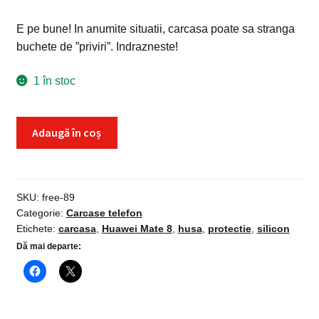
E pe bune! In anumite situatii, carcasa poate sa stranga
buchete de ”priviri”. Indrazneste!
1 în stoc
Cantitate
Adaugă în coș
Husa
protectie
silicon
Huawei
SKU:
free-89
Categorie:
Carcase telefon
Mate
Etichete:
carcasa
,
Huawei Mate 8
,
husa
,
protectie
,
silicon
8,
Dă mai departe:
carcasa
spate
telefon