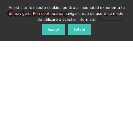
Acest site foloseşte cookies pentru a imbunatati experienta ta
Gratuitescu.ro
Sari
Sari
de navigare. Prin continuarea navigarii, esti de acord cu modul
Meniu
la
la
de utilizare a acestor informatii.
navigare
conținut
Prima pagină
Accept
Detalii
Blog
Cod Deblocare Radio, Decodare Casetofon Auto
Contact
Contul meu
Coș
Despre