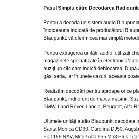
Pasul Simplu către Decodarea Radiouril
Pentru a decoda un sistem audio Blaupunkt, 
întotdeauna indicată de producătorul Blaupun
Blaupunkt, vă oferim cea mai simplă metod
Pentru extragerea unității audio, utilizați c
magazinele specializate în electronică/auto 
auziți un clic care indică deblocarea. După 
găsi seria, iar în unele cazuri, aceasta poate
Realizăm decodări pentru aproape orice pl
Blaupunkt, indiferent de marca mașinii: Suz
BMW, Land Rover, Lancia, Peugeot, Alfa R
Ultimele unități audio Blaupunkt decodat
Santa Monica CD30, Carolina DJ50, Augsbu
Fiat 186 NAV, Mito / Alfa 955 Mp3 Plus Ti