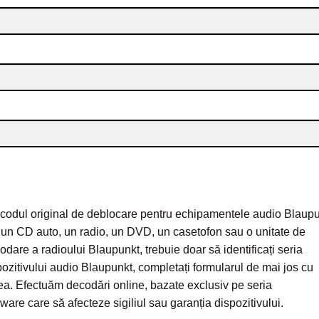
e codul original de deblocare pentru echipamentele audio Blaupu
 un CD auto, un radio, un DVD, un casetofon sau o unitate de
are a radioului Blaupunkt, trebuie doar să identificați seria
spozitivului audio Blaupunkt, completați formularul de mai jos cu
ea. Efectuăm decodări online, bazate exclusiv pe seria
rdware care să afecteze sigiliul sau garanția dispozitivului.