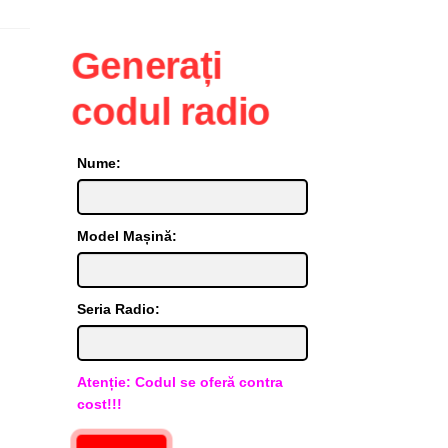
Generați
codul radio
Nume:
Model Mașină:
Seria Radio:
Atenție: Codul se oferă contra
cost!!!