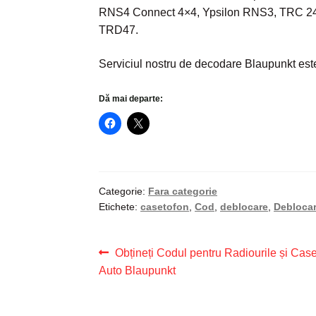
RNS4 Connect 4×4, Ypsilon RNS3, TRC 24V
TRD47.
Serviciul nostru de decodare Blaupunkt este
Dă mai departe:
Categorie:
Fara categorie
Etichete:
casetofon
,
Cod
,
deblocare
,
Deblocar
Navigare
Articolul
Obțineți Codul pentru Radiourile și Cas
anterior:
Auto Blaupunkt
în
articole