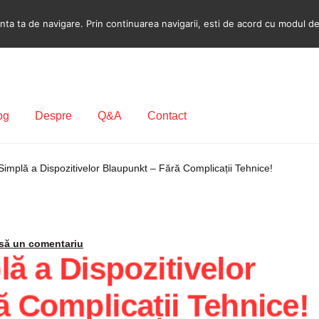
a ta de navigare. Prin continuarea navigarii, esti de acord cu modul de u
og
Despre
Q&A
Contact
ecodare Casetofon Auto
Contact
Contul meu
Coș
Despre
implă a Dispozitivelor Blaupunkt – Fără Complicații Tehnice!
ca de utilizare cookie
Privacy Policy
să un comentariu
ă a Dispozitivelor
ă Complicații Tehnice!