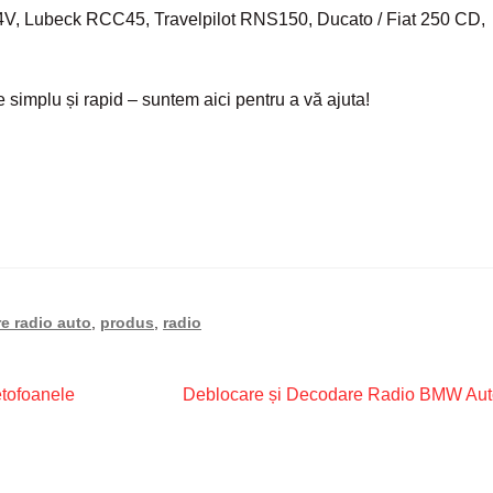
, Lubeck RCC45, Travelpilot RNS150, Ducato / Fiat 250 CD,
 simplu și rapid – suntem aici pentru a vă ajuta!
e radio auto
,
produs
,
radio
Articolul
etofoanele
Deblocare și Decodare Radio BMW Aut
următor: