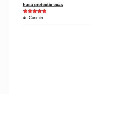
husa protectie ceas
Evaluat la
5
de Cosmin
din 5