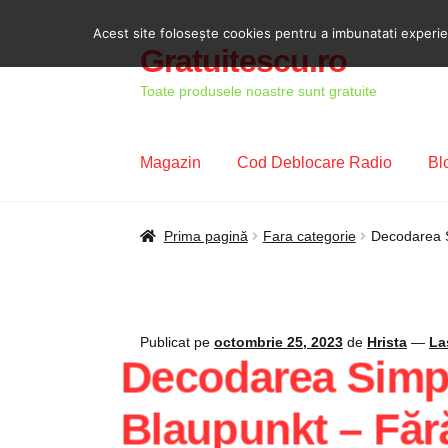
Acest site foloseşte cookies pentru a imbunatati experient
Gratuitescu.ro
Sari
Sari
la
la
Toate produsele noastre sunt gratuite
navigare
conținut
Magazin
Cod Deblocare Radio
Bl
Prima pagină
Blog
Cod Deblocare Radio, D
Prima pagină
Fara categorie
Decodarea S
Intrebari si raspunsuri
Magazin
Plată
Politi
Publicat pe
octombrie 25, 2023
de
Hrista
—
La
Decodarea Simpl
Blaupunkt – Făr