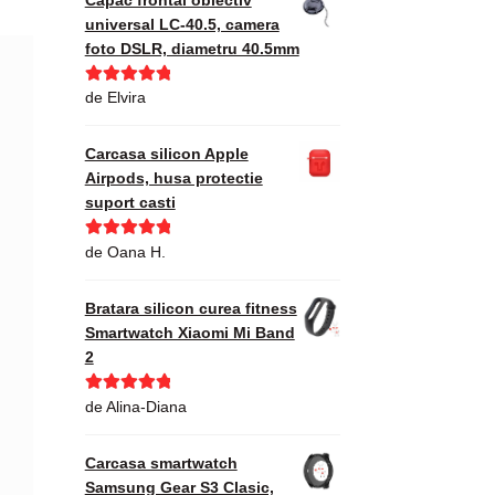
universal LC-40.5, camera
foto DSLR, diametru 40.5mm
Evaluat la
5
de Elvira
din 5
Carcasa silicon Apple
Airpods, husa protectie
suport casti
Evaluat la
5
de Oana H.
din 5
Bratara silicon curea fitness
Smartwatch Xiaomi Mi Band
2
Evaluat la
5
de Alina-Diana
din 5
Carcasa smartwatch
Samsung Gear S3 Clasic,