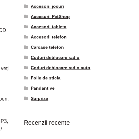
Accesorii jocuri
Accesorii PetShop
Accesorii tableta
-CD
Accesorii telefon
Carcase telefon
Coduri deblocare radio
Coduri deblocare radio auto
 veți
Folie de sticla
Pandantive
Surprize
oen,
MP3,
Recenzii recente
/
2