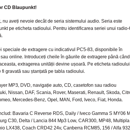
or CD Blaupunkt!
nu aveți nevoie decât de seria sistemului audio. Seria este
kt pe eticheta radioului. Pentru identificarea seriei unui radio
ă.
hei speciale de extragere cu indicativul PC5-83, disponibile în
sau online. Introduceți cheile în găurile de extragere până când
aceasta, extragerea unității devine ușoară. Pe eticheta radioului
 fi gravată sau ștanțată pe tabla radioului.
ayer MP3, DVD, navigație auto, CD, casetofon sau radiou
uki, Nissan, DAF, Scania, Rover, Maserati, Renault, Skoda, Citr
omeo, Mercedes-Benz, Opel, MAN, Ford, Iveco, Fiat, Honda.
e includ: Bavaria C Reverse RDS, Daily / Iveco Gamma S MY06 
rg C30, Delta / Lancia 844 Mp3 Low, CAR300, MP48, Multipla 
tanio LX438, Coach CRD42 24v, Canberra RCM85, 156 / Alfa 93