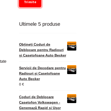
Trimite
Ultimele 5 produse
Obțineți Coduri de
Deblocare pentru Radiouri
și Casetofoane Auto Becker
tate
Servicii de Decodare pentru
Radiouri și Casetofoane
Auto Becker
0
€
Coduri de Deblocare
Casetofon Volkswagen -
Generează Rapid și Ușor