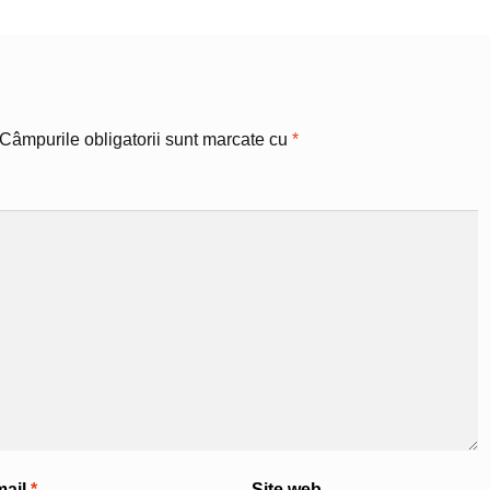
Câmpurile obligatorii sunt marcate cu
*
mail
*
Site web