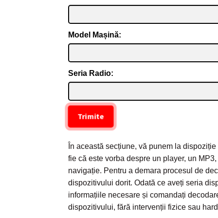
Model Mașină:
Seria Radio:
Trimite
În această secțiune, vă punem la dispoziți
fie că este vorba despre un player, un MP3,
navigație. Pentru a demara procesul de decod
dispozitivului dorit. Odată ce aveți seria di
informațiile necesare și comandați decodar
dispozitivului, fără intervenții fizice sau ha