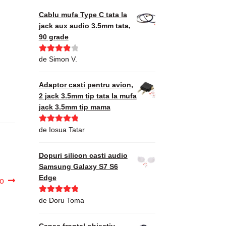
Cablu mufa Type C tata la
jack aux audio 3.5mm tata,
90 grade
Evaluat la
de Simon V.
4
din 5
Adaptor casti pentru avion,
2 jack 3.5mm tip tata la mufa
jack 3.5mm tip mama
Evaluat la
5
de Iosua Tatar
din 5
Dopuri silicon casti audio
Samsung Galaxy S7 S6
Edge
o
Evaluat la
5
de Doru Toma
din 5
Capac frontal obiectiv