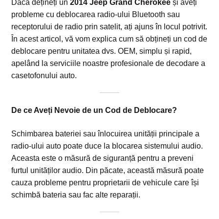
Dacă dețineți un
2014 Jeep Grand Cherokee
și aveți
probleme cu deblocarea radio-ului Bluetooth sau
receptorului de radio prin satelit, ați ajuns în locul potrivit.
În acest articol, vă vom explica cum să obțineți un cod de
deblocare pentru unitatea dvs. OEM, simplu și rapid,
apelând la serviciile noastre profesionale de decodare a
casetofonului auto.
De ce Aveți Nevoie de un Cod de Deblocare?
Schimbarea bateriei sau înlocuirea unității principale a
radio-ului auto poate duce la blocarea sistemului audio.
Aceasta este o măsură de siguranță pentru a preveni
furtul unităților audio. Din păcate, această măsură poate
cauza probleme pentru proprietarii de vehicule care își
schimbă bateria sau fac alte reparații.