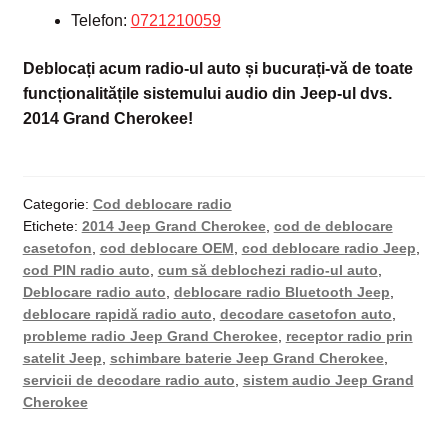
Telefon:
07212100
59
Deblocați acum radio-ul auto și bucurați-vă de toate
funcționalitățile sistemului audio din Jeep-ul dvs.
2014 Grand Cherokee!
Categorie:
Cod deblocare radio
Etichete:
2014 Jeep Grand Cherokee
,
cod de deblocare
casetofon
,
cod deblocare OEM
,
cod deblocare radio Jeep
,
cod PIN radio auto
,
cum să deblochezi radio-ul auto
,
Deblocare radio auto
,
deblocare radio Bluetooth Jeep
,
deblocare rapidă radio auto
,
decodare casetofon auto
,
probleme radio Jeep Grand Cherokee
,
receptor radio prin
satelit Jeep
,
schimbare baterie Jeep Grand Cherokee
,
servicii de decodare radio auto
,
sistem audio Jeep Grand
Cherokee