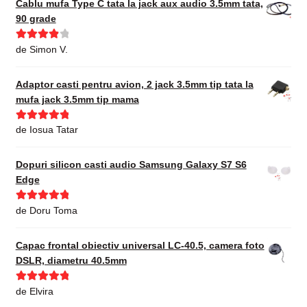
Cablu mufa Type C tata la jack aux audio 3.5mm tata,
90 grade
Evaluat la
de Simon V.
4
din 5
Adaptor casti pentru avion, 2 jack 3.5mm tip tata la
mufa jack 3.5mm tip mama
Evaluat la
5
de Iosua Tatar
din 5
Dopuri silicon casti audio Samsung Galaxy S7 S6
Edge
Evaluat la
5
de Doru Toma
din 5
Capac frontal obiectiv universal LC-40.5, camera foto
DSLR, diametru 40.5mm
Evaluat la
5
de Elvira
din 5