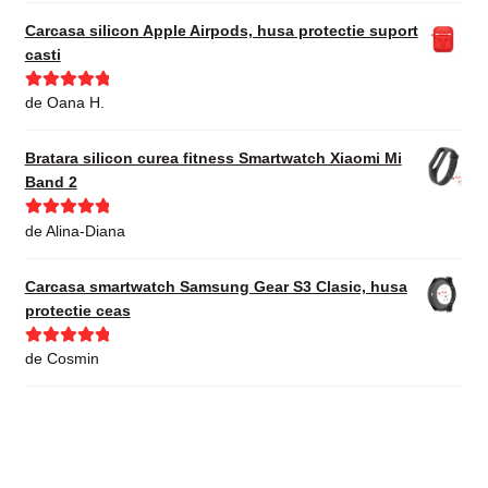
Carcasa silicon Apple Airpods, husa protectie suport
casti
Evaluat la
5
de Oana H.
din 5
Bratara silicon curea fitness Smartwatch Xiaomi Mi
Band 2
Evaluat la
5
de Alina-Diana
din 5
Carcasa smartwatch Samsung Gear S3 Clasic, husa
protectie ceas
Evaluat la
5
de Cosmin
din 5