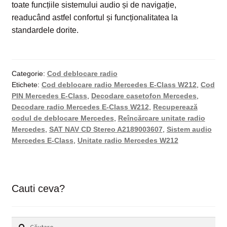
toate funcțiile sistemului audio și de navigație,
readucând astfel confortul și funcționalitatea la
standardele dorite.
Categorie:
Cod deblocare radio
Etichete:
Cod deblocare radio Mercedes E-Class W212
,
Cod
PIN Mercedes E-Class
,
Decodare casetofon Mercedes
,
Decodare radio Mercedes E-Class W212
,
Recuperează
codul de deblocare Mercedes
,
Reîncărcare unitate radio
Mercedes
,
SAT NAV CD Stereo A2189003607
,
Sistem audio
Mercedes E-Class
,
Unitate radio Mercedes W212
Cauti ceva?
Caută