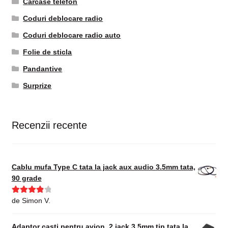
Carcase telefon
Coduri deblocare radio
Coduri deblocare radio auto
Folie de sticla
Pandantive
Surprize
Recenzii recente
Cablu mufa Type C tata la jack aux audio 3.5mm tata,
90 grade
Evaluat la
de Simon V.
4
din 5
Adaptor casti pentru avion, 2 jack 3.5mm tip tata la