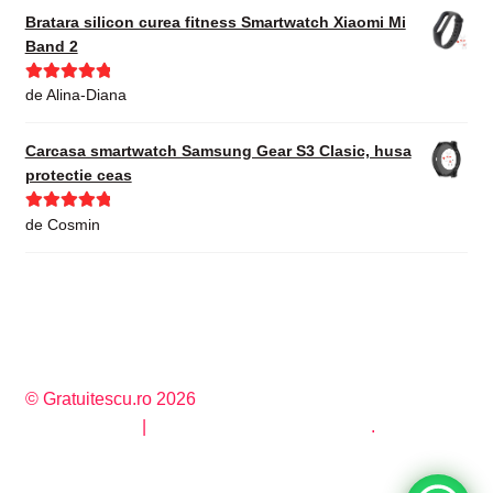
Bratara silicon curea fitness Smartwatch Xiaomi Mi
Band 2
Evaluat la
5
de Alina-Diana
din 5
Carcasa smartwatch Samsung Gear S3 Clasic, husa
protectie ceas
Evaluat la
5
de Cosmin
din 5
© Gratuitescu.ro 2026
Privacy Policy
Construit cu WooCommerce
.