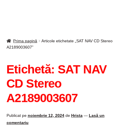
Intrebari si raspunsuri
Magazin
Plată
Prima pagină
Articole etichetate „SAT NAV CD Stereo
A2189003607”
Politica de utilizare cookie
Etichetă:
SAT NAV
Privacy Policy
CD Stereo
A2189003607
Publicat pe
noiembrie 12, 2024
de
Hrista
—
Lasă un
comentariu