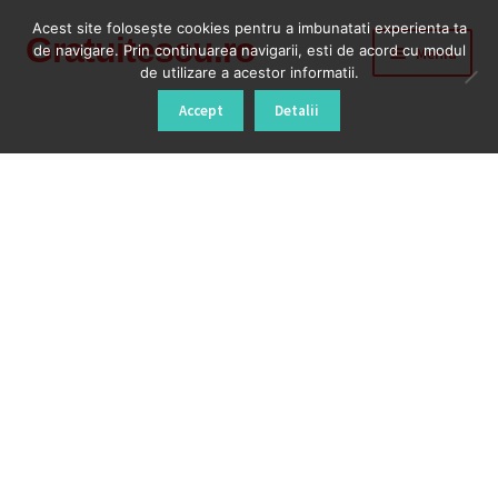
Acest site foloseşte cookies pentru a imbunatati experienta ta
Gratuitescu.ro
Sari
Sari
de navigare. Prin continuarea navigarii, esti de acord cu modul
Meniu
la
la
de utilizare a acestor informatii.
navigare
conținut
Prima pagină
Accept
Detalii
Blog
Cod Deblocare Radio, Decodare Casetofon Auto
Contact
Contul meu
Coș
Despre