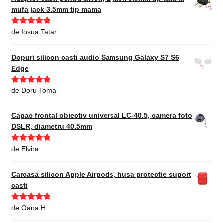
mufa jack 3.5mm tip mama
Evaluat la
5
de Iosua Tatar
din 5
Dopuri silicon casti audio Samsung Galaxy S7 S6
Edge
Evaluat la
5
de Doru Toma
din 5
Capac frontal obiectiv universal LC-40.5, camera foto
DSLR, diametru 40.5mm
Evaluat la
5
de Elvira
din 5
Carcasa silicon Apple Airpods, husa protectie suport
casti
Evaluat la
5
de Oana H.
din 5