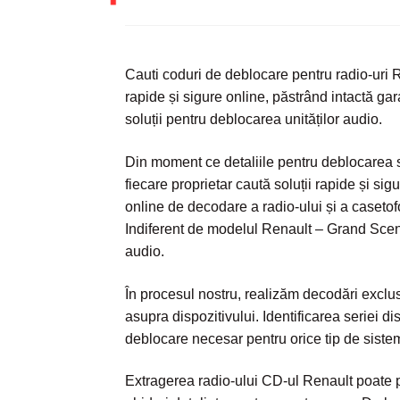
Cauti coduri de debloca
re pentru radio-uri
rapide și sigure online, păstrând intactă gar
soluții pentru deblocarea unităților audio.
Din moment ce detaliile pentru deblocarea s
fiecare proprietar caută soluții rapide și sigu
online de decodare a radio-ului și a casetofon
Indiferent de modelul Renault – Grand Sceni
audio.
În procesul nostru, realizăm decodări exclu
asupra dispozitivului. Identificarea seriei d
deblocare necesar pentru orice tip de siste
Extragerea radio-ului CD-ul Renault poate pă