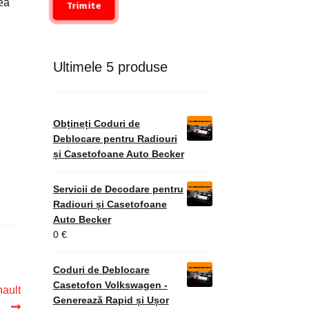
rea
Trimite
Ultimele 5 produse
Obțineți Coduri de
Deblocare pentru Radiouri
și Casetofoane Auto Becker
Servicii de Decodare pentru
Radiouri și Casetofoane
Auto Becker
0
€
Coduri de Deblocare
Casetofon Volkswagen -
nault
Generează Rapid și Ușor