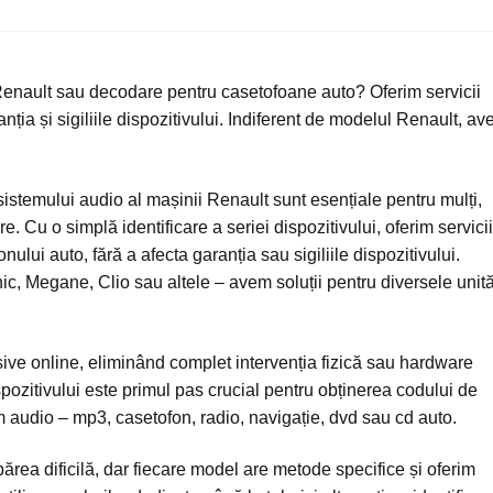
 Renault sau decodare pentru casetofoane auto? Oferim servicii
anția și sigiliile dispozitivului. Indiferent de modelul Renault, a
istemului audio al mașinii Renault sunt esențiale pentru mulți,
re. Cu o simplă identificare a seriei dispozitivului, oferim servici
ului auto, fără a afecta garanția sau sigiliile dispozitivului.
c, Megane, Clio sau altele – avem soluții pentru diversele unită
sive online, eliminând complet intervenția fizică sau hardware
ispozitivului este primul pas crucial pentru obținerea codului de
m audio – mp3, casetofon, radio, navigație, dvd sau cd auto.
rea dificilă, dar fiecare model are metode specifice și oferim