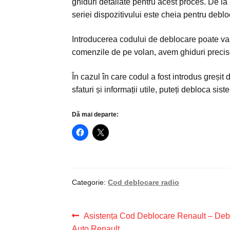
ghiduri detaliate pentru acest proces. De la 
seriei dispozitivului este cheia pentru deblo
Introducerea codului de deblocare poate var
comenzile de pe volan, avem ghiduri precise
În cazul în care codul a fost introdus greșit
sfaturi și informații utile, puteți debloca si
Dă mai departe:
Categorie:
Cod deblocare radio
Navigare
Articolul
Asistența Cod Deblocare Renault – De
anterior:
Auto Renault