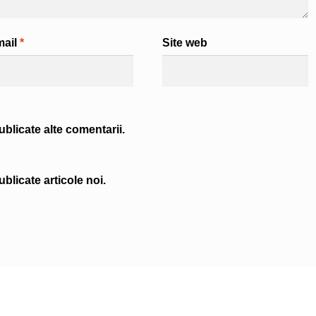
mail
*
Site web
blicate alte comentarii.
blicate articole noi.