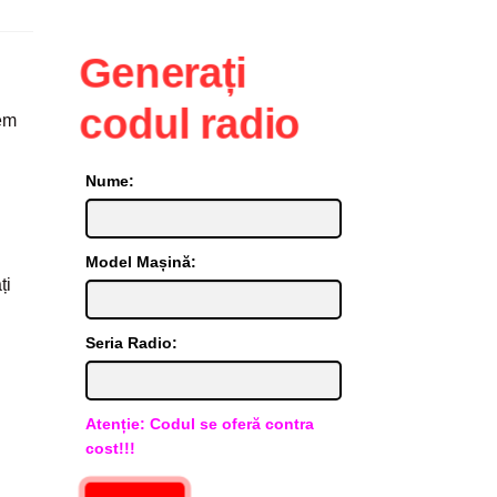
Generați
codul radio
vem
Nume:
i
Model Mașină:
ți
Seria Radio:
Atenție: Codul se oferă contra
cost!!!