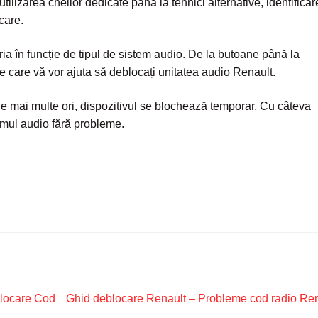
utilizarea cheilor dedicate până la tehnici alternative, identifica
care.
ia în funcție de tipul de sistem audio. De la butoane până la
 care vă vor ajuta să deblocați unitatea audio Renault.
 de mai multe ori, dispozitivul se blochează temporar. Cu câteva
stemul audio fără probleme.
Articolul
blocare Cod
Ghid deblocare Renault – Probleme cod radio Re
următor: