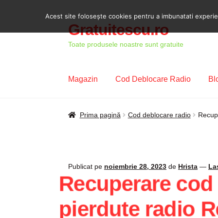
Acest site foloseşte cookies pentru a imbunatati experient
Gratuitescu.ro
Sari
Sari
la
la
Toate produsele noastre sunt gratuite
navigare
conținut
Magazin
Cod Deblocare Radio
Bl
Prima pagină
Blog
Cod Deblocare Radio, D
Prima pagină
Cod deblocare radio
Recupe
Intrebari si raspunsuri
Magazin
Plată
Politi
Publicat pe
noiembrie 28, 2023
de
Hrista
—
La
Recuperare cod 
pierdute radio R