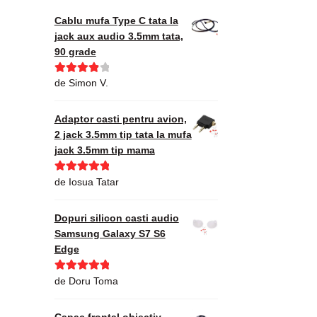
Cablu mufa Type C tata la
jack aux audio 3.5mm tata,
90 grade
Evaluat la
de Simon V.
4
din 5
Adaptor casti pentru avion,
2 jack 3.5mm tip tata la mufa
jack 3.5mm tip mama
Evaluat la
5
de Iosua Tatar
din 5
Dopuri silicon casti audio
Samsung Galaxy S7 S6
Edge
Evaluat la
5
de Doru Toma
din 5
Capac frontal obiectiv