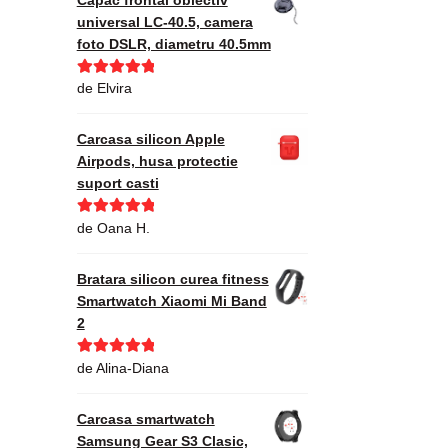
universal LC-40.5, camera
foto DSLR, diametru 40.5mm
Evaluat la
5
de Elvira
din 5
Carcasa silicon Apple
Airpods, husa protectie
suport casti
Evaluat la
5
de Oana H.
din 5
Bratara silicon curea fitness
Smartwatch Xiaomi Mi Band
2
Evaluat la
5
de Alina-Diana
din 5
Carcasa smartwatch
Samsung Gear S3 Clasic,