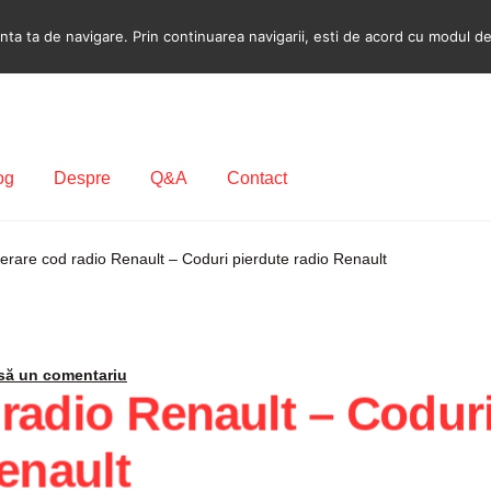
a ta de navigare. Prin continuarea navigarii, esti de acord cu modul de u
og
Despre
Q&A
Contact
ecodare Casetofon Auto
Contact
Contul meu
Coș
Despre
rare cod radio Renault – Coduri pierdute radio Renault
ca de utilizare cookie
Privacy Policy
să un comentariu
radio Renault – Coduri
enault