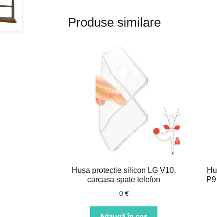
Produse similare
Husa protectie silicon LG V10,
Hu
carcasa spate telefon
P9 
0
€
Adaugă în coș