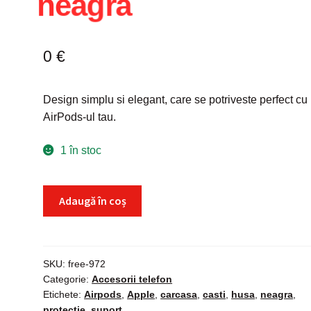
neagra
0
€
Design simplu si elegant, care se potriveste perfect cu
AirPods-
ul tau.
1 în stoc
Cantitate
Adaugă în coș
Husa
suport
protectie
casti
SKU:
free-972
Categorie:
Accesorii telefon
Apple
Etichete:
Airpods
,
Apple
,
carcasa
,
casti
,
husa
,
neagra
,
Airpods,
protectie
,
suport