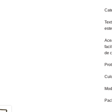
Cate
Text
este
Acea
faci
de c
Prot
Culo
Mode
Pach