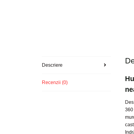
De
Descriere
Hu
Recenzii (0)
ne
Desi
360 
murd
cast
Indr