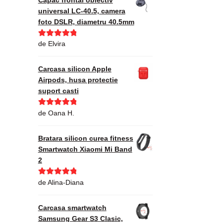
universal LC-40.5, camera
foto DSLR, diametru 40.5mm
Evaluat la
5
de Elvira
din 5
Carcasa silicon Apple
Airpods, husa protectie
suport casti
Evaluat la
5
de Oana H.
din 5
Bratara silicon curea fitness
Smartwatch Xiaomi Mi Band
2
Evaluat la
5
de Alina-Diana
din 5
Carcasa smartwatch
Samsung Gear S3 Clasic,