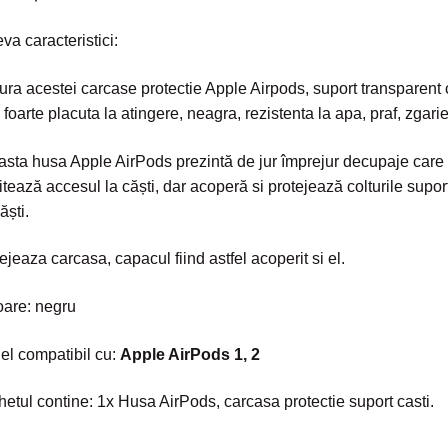
va caracteristici:
ura acestei carcase protectie Apple Airpods, suport transparent 
 foarte placuta la atingere, neagra, rezistenta la apa, praf, zgarie
sta husa Apple AirPods prezintă de jur împrejur decupaje care
litează accesul la căști, dar acoperă si protejează colturile supor
ăști.
ejeaza carcasa, capacul fiind astfel acoperit si el.
are: negru
l compatibil cu:
Apple AirPods 1, 2
etul contine: 1x Husa AirPods, carcasa protectie suport casti.