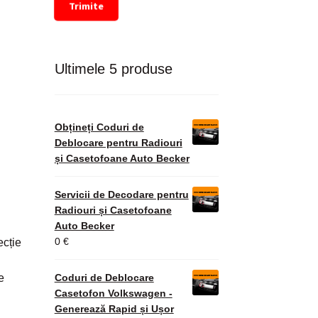
Trimite
Ultimele 5 produse
Obțineți Coduri de
Deblocare pentru Radiouri
și Casetofoane Auto Becker
Servicii de Decodare pentru
Radiouri și Casetofoane
Auto Becker
0
€
ecție
e
Coduri de Deblocare
Casetofon Volkswagen -
Generează Rapid și Ușor