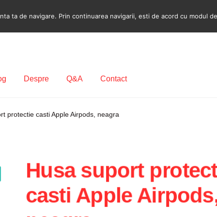
a ta de navigare. Prin continuarea navigarii, esti de acord cu modul de u
og
Despre
Q&A
Contact
ecodare Casetofon Auto
Contact
Contul meu
Coș
Despre
t protectie casti Apple Airpods, neagra
ca de utilizare cookie
Privacy Policy
Husa suport protect
casti Apple Airpods,