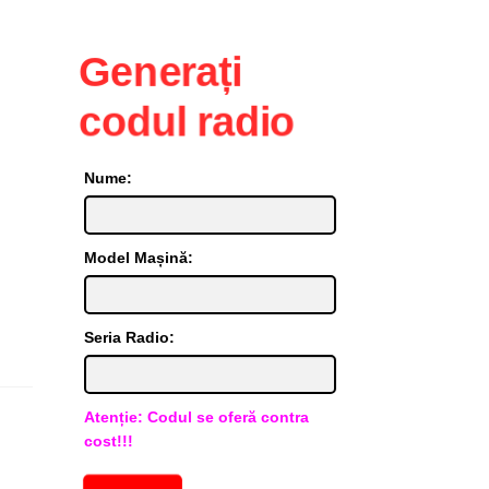
Generați
codul radio
Nume:
Model Mașină:
Seria Radio:
Atenție: Codul se oferă contra
cost!!!