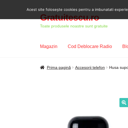
Acest site foloseşte cookies pentru a imbunatati experient
Gratuitescu.ro
Sari
Sari
la
la
Toate produsele noastre sunt gratuite
navigare
conținut
Magazin
Cod Deblocare Radio
Bl
Prima pagină
Blog
Cod Deblocare Radio, D
Prima pagină
Accesorii telefon
Husa supor
Intrebari si raspunsuri
Magazin
Plată
Politi