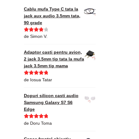
Cablu mufa Type C tata la
jack aux audio 3.5mm tata,
90 grade
Evaluat la
de Simon V.
4
din 5
Adaptor casti pentru avion,
2 jack 3.5mm tip tata la mufa
jack 3.5mm tip mama
Evaluat la
5
de Iosua Tatar
din 5
Dopuri silicon casti audio
Samsung Galaxy S7 S6
Edge
Evaluat la
5
de Doru Toma
din 5
Capac frontal obiectiv