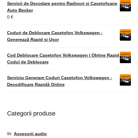
Servicii de Decodare pentru Radiouri și Casetofoane
Auto Becker
0
€
Coduri de Deblocare Casetofon Volkswagen -
Generează Rapid și Ușor
Cod Deblocare Casetofon Volkswagen | Obține Rapid
Codul de Deblocare
Serviciu Generare Coduri Casetofon Volkswagen -
Decodificare Rapidă Online
Categorii produse
Accesorii audio