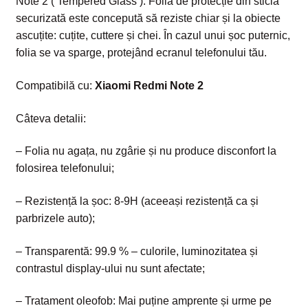
Note 2 ( Tempered Glass ). Folia de protecție din sticla
securizată este concepută să reziste chiar și la obiecte
ascuțite: cuțite, cuttere și chei. În cazul unui șoc puternic,
folia se va sparge, protejând ecranul telefonului tău.
Compatibilă cu:
Xiaomi Redmi Note 2
Câteva detalii:
– Folia nu agața, nu zgârie și nu produce disconfort la
folosirea telefonului;
– Rezistență la șoc: 8-9H (aceeași rezistență ca și
parbrizele auto);
– Transparentă: 99.9 % – culorile, luminozitatea și
contrastul display-ului nu sunt afectate;
– Tratament oleofob: Mai puține amprente și urme pe