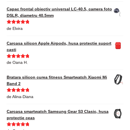
din 5
Capac frontal obiectiv universal LC-40.5, camera foto
DSLR, diametru 40.5mm
Evaluat la
5
de Elvira
din 5
Carcasa silicon Apple Airpods, husa protectie suport
casti
Evaluat la
5
de Oana H.
din 5
Bratara silicon curea fitness Smartwatch Xiaomi Mi
Band 2
Evaluat la
5
de Alina-Diana
din 5
Carcasa smartwatch Samsung Gear S3 Clasic, husa
protectie ceas