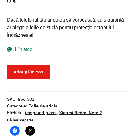
0
€
Dacă telefonul tău ar putea să vorbească, cu siguranță
ar alege o folie de sticlă pentru protecția ecranului.
Îndrăznește!
1 în stoc
Cantitate
Adaugă în coș
Folie
sticla
Xiaomi
Redmi
SKU:
free-382
Categorie:
Folie de sticla
Note
Etichete:
tempered glass
,
Xiaomi Redmi Note 2
2,
Dă mai departe:
Tempered
Glass,