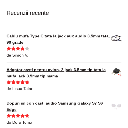
Recenzii recente
Cablu mufa Type C tata la jack aux audio 3.5mm tata,
90 grade
Evaluat la
de Simon V.
4
din 5
Adaptor casti pentru avion, 2 jack 3.5mm tip tata la
mufa jack 3.5mm tip mama
Evaluat la
5
de Iosua Tatar
din 5
Dopuri silicon casti audio Samsung Galaxy S7 S6
Edge
Evaluat la
5
de Doru Toma