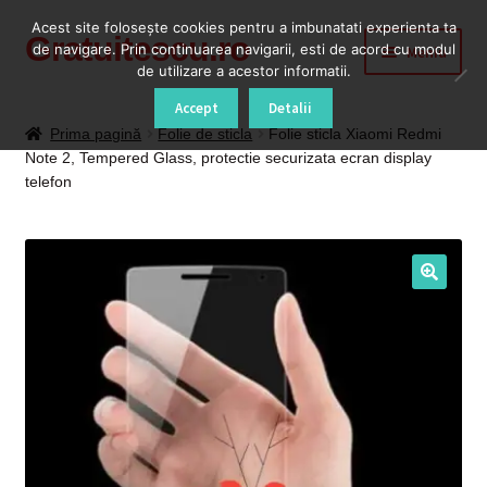
Acest site foloseşte cookies pentru a imbunatati experienta ta
Gratuitescu.ro
Sari
Sari
de navigare. Prin continuarea navigarii, esti de acord cu modul
Meniu
la
la
de utilizare a acestor informatii.
navigare
conținut
Prima pagină
Accept
Detalii
Prima pagină
Folie de sticla
Folie sticla Xiaomi Redmi
Note 2, Tempered Glass, protectie securizata ecran display
Blog
telefon
Cod Deblocare Radio, Decodare Casetofon Auto
Contact
Contul meu
Coș
Despre