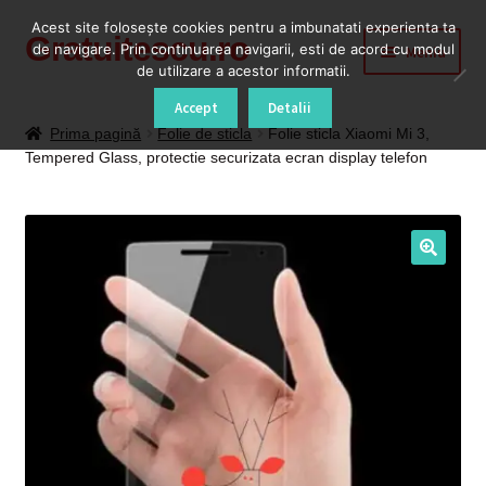
Acest site foloseşte cookies pentru a imbunatati experienta ta
Gratuitescu.ro
Sari
Sari
de navigare. Prin continuarea navigarii, esti de acord cu modul
Meniu
la
la
de utilizare a acestor informatii.
navigare
conținut
Prima pagină
Accept
Detalii
Prima pagină
Folie de sticla
Folie sticla Xiaomi Mi 3,
Tempered Glass, protectie securizata ecran display telefon
Blog
Cod Deblocare Radio, Decodare Casetofon Auto
Contact
Contul meu
Coș
Despre