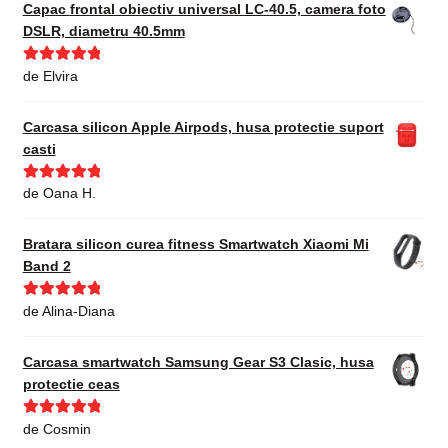
Capac frontal obiectiv universal LC-40.5, camera foto
DSLR, diametru 40.5mm
Evaluat la
5
de Elvira
din 5
Carcasa silicon Apple Airpods, husa protectie suport
casti
Evaluat la
5
de Oana H.
din 5
Bratara silicon curea fitness Smartwatch Xiaomi Mi
Band 2
Evaluat la
5
de Alina-Diana
din 5
Carcasa smartwatch Samsung Gear S3 Clasic, husa
protectie ceas
Evaluat la
5
de Cosmin