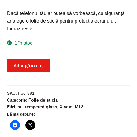
Dacă telefonul tău ar putea să vorbească, cu siguranță
ar alege o folie de sticlă pentru protecția ecranului.
Îndrăznește!
1 în stoc
Cantitate
Adaugă în coș
Folie
sticla
Xiaomi
Mi
SKU:
free-381
Categorie:
Folie de sticla
3,
Etichete:
tempered glass
,
Xiaomi Mi 3
Tempered
Dă mai departe:
Glass,
protectie
securizata