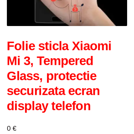
Intrebari si raspunsuri
Magazin
Plată
Folie sticla Xiaomi
Politica de utilizare cookie
Mi 3, Tempered
Privacy Policy
Glass, protectie
securizata ecran
display telefon
0
€