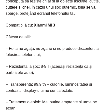
concepută să reziste chiar și la obiecte ascuțite: cuțite,
cuttere și chei. În cazul unui șoc puternic, folia se va
sparge, protejând ecranul telefonului tău.
Compatibilă cu:
Xiaomi Mi 3
Câteva detalii:
– Folia nu agața, nu zgârie și nu produce disconfort la
folosirea telefonului;
– Rezistență la șoc: 8-9H (aceeași rezistență ca și
parbrizele auto);
– Transparentă: 99.9 % – culorile, luminozitatea și
contrastul display-ului nu sunt afectate;
– Tratament oleofob: Mai puține amprente și urme pe
ecran;