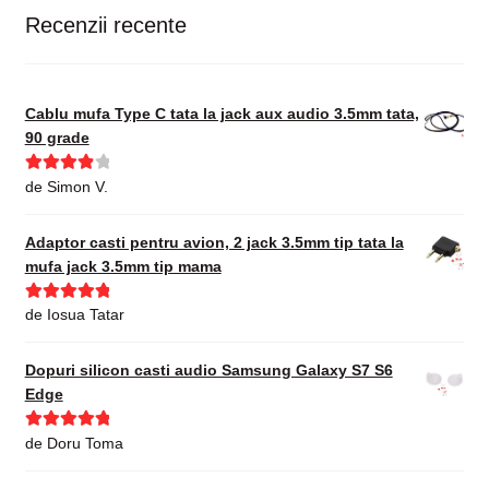
Recenzii recente
Cablu mufa Type C tata la jack aux audio 3.5mm tata,
90 grade
Evaluat la
de Simon V.
4
din 5
Adaptor casti pentru avion, 2 jack 3.5mm tip tata la
mufa jack 3.5mm tip mama
Evaluat la
5
de Iosua Tatar
din 5
Dopuri silicon casti audio Samsung Galaxy S7 S6
Edge
Evaluat la
5
de Doru Toma
din 5