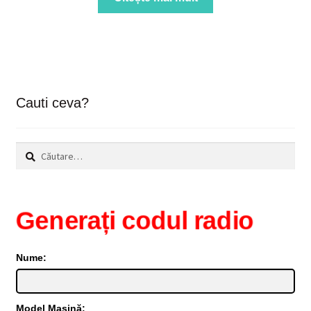
Cauti ceva?
Caută
după:
Generați codul radio
Nume:
Model Mașină: