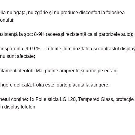
lia nu agața, nu zgârie și nu produce disconfort la folosirea
fonului;
zistență la șoc: 8-9H (aceeași rezistență ca și parbrizele auto);
ansparentă: 99.9 % – culorile, luminozitatea și contrastul display
 nu sunt afectate;
atament oleofob: Mai puține amprente și urme pe ecran;
ingere delicată: Folia este foarte plăcută la atingere.
etul conține: 1x Folie sticla LG L20, Tempered Glass, protecție
n display telefon