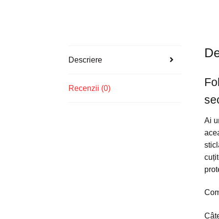
De
Descriere
Fo
Recenzii (0)
se
Ai u
acea
stic
cuți
prot
Com
Câte