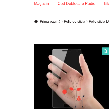
Magazin
Cod Deblocare Radio
Bl
Prima pagină
Blog
Cod Deblocare Radio, D
Prima pagină
Folie de sticla
Folie sticla 
Intrebari si raspunsuri
Magazin
Plată
Politi