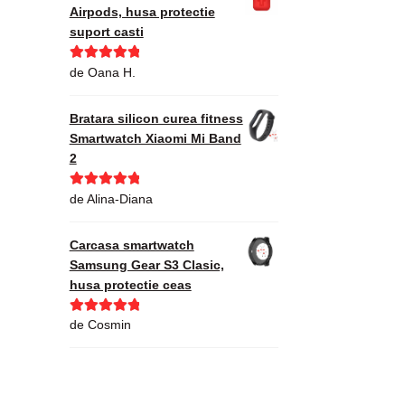
Airpods, husa protectie
suport casti
Evaluat la
5
de Oana H.
din 5
Bratara silicon curea fitness
Smartwatch Xiaomi Mi Band
2
Evaluat la
5
de Alina-Diana
din 5
Carcasa smartwatch
Samsung Gear S3 Clasic,
husa protectie ceas
Evaluat la
5
de Cosmin
din 5