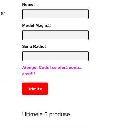
Nume:
 ar
Model Mașină:
Seria Radio:
Atenție: Codul se oferă contra
cost!!!
Trimite
Ultimele 5 produse