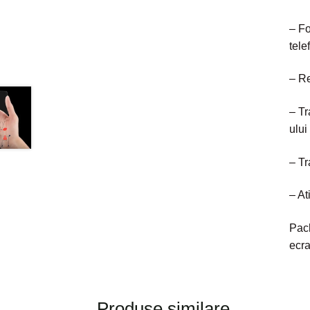
– Fo
tele
– Re
– Tr
ului
– Tr
– At
Pach
ecra
Produse similare