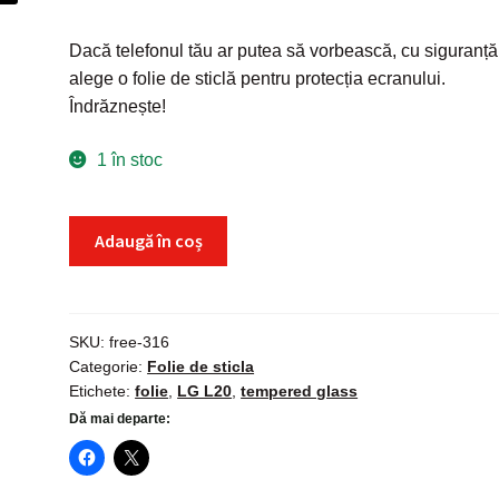
Dacă telefonul tău ar putea să vorbească, cu siguranță
alege o folie de sticlă pentru protecția ecranului.
Îndrăznește!
1 în stoc
Cantitate
Adaugă în coș
Folie
sticla
LG
L20,
SKU:
free-316
Categorie:
Folie de sticla
Tempered
Etichete:
folie
,
LG L20
,
tempered glass
Glass,
Dă mai departe:
protectie
securizata
ecran