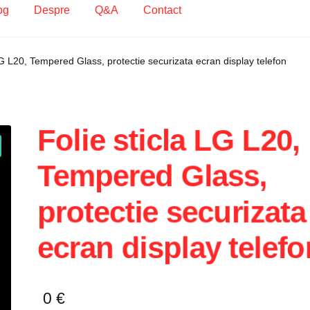
og
Despre
Q&A
Contact
ecodare Casetofon Auto
Contact
Contul meu
Coș
Despre
LG L20, Tempered Glass, protectie securizata ecran display telefon
ca de utilizare cookie
Privacy Policy
Folie sticla LG L20,
Tempered Glass,
protectie securizata
ecran display telefo
0
€