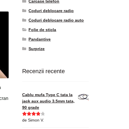
Carcase telefon
Coduri deblocare radio
Coduri deblocare radio auto
Folie de sticla
Pandantive
Surprize
Recenzii recente
a
Cablu mufa Type C tata la
cran
jack aux audio 3.5mm tata,
90 grade
Evaluat la
de Simon V.
4
din 5