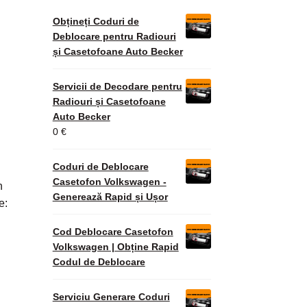
Obțineți Coduri de
Deblocare pentru Radiouri
și Casetofoane Auto Becker
Servicii de Decodare pentru
Radiouri și Casetofoane
Auto Becker
0
€
Coduri de Deblocare
Casetofon Volkswagen -
n
Generează Rapid și Ușor
e:
Cod Deblocare Casetofon
Volkswagen | Obține Rapid
Codul de Deblocare
Serviciu Generare Coduri