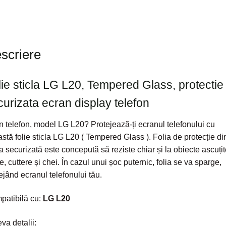
display
telefon
scriere
lie sticla LG L20, Tempered Glass, protectie
curizata ecran display telefon
n telefon, model LG L20? Protejează-ți ecranul telefonului cu
stă folie sticla LG L20 ( Tempered Glass ). Folia de protecție di
la securizată este concepută să reziste chiar și la obiecte ascuțit
te, cuttere și chei. În cazul unui șoc puternic, folia se va sparge,
ejând ecranul telefonului tău.
patibilă cu:
LG L20
va detalii: