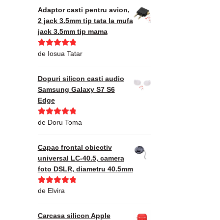
Adaptor casti pentru avion,
2 jack 3.5mm tip tata la mufa
jack 3.5mm tip mama
Evaluat la
5
de Iosua Tatar
din 5
Dopuri silicon casti audio
Samsung Galaxy S7 S6
Edge
Evaluat la
5
de Doru Toma
din 5
Capac frontal obiectiv
universal LC-40.5, camera
foto DSLR, diametru 40.5mm
Evaluat la
5
de Elvira
din 5
Carcasa silicon Apple