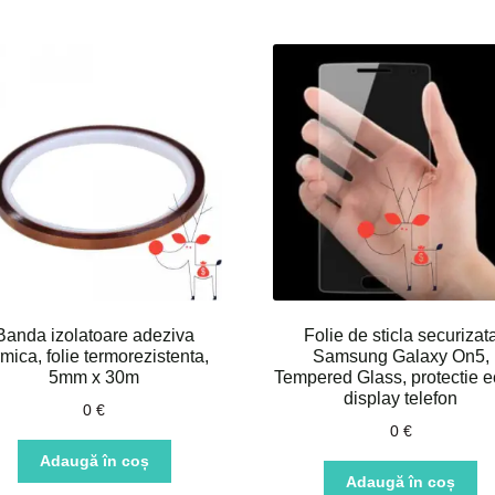
Banda izolatoare adeziva
Folie de sticla securizat
rmica, folie termorezistenta,
Samsung Galaxy On5,
5mm x 30m
Tempered Glass, protectie e
display telefon
0
€
0
€
Adaugă în coș
Adaugă în coș