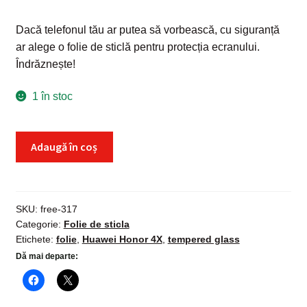
Dacă telefonul tău ar putea să vorbească, cu siguranță
ar alege o folie de sticlă pentru protecția ecranului.
Îndrăznește!
1 în stoc
Cantitate
Adaugă în coș
Folie
sticla
Huawei
Honor
SKU:
free-317
Categorie:
Folie de sticla
4X,
Etichete:
folie
,
Huawei Honor 4X
,
tempered glass
Tempered
Dă mai departe:
Glass,
protectie
securizata