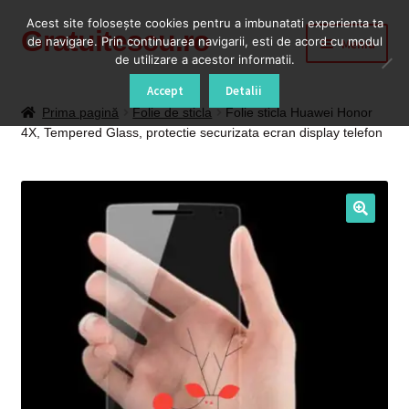
Acest site foloseşte cookies pentru a imbunatati experienta ta
Gratuitescu.ro
Sari
Sari
de navigare. Prin continuarea navigarii, esti de acord cu modul
Meniu
la
la
de utilizare a acestor informatii.
navigare
conținut
Prima pagină
Accept
Detalii
Prima pagină
Folie de sticla
Folie sticla Huawei Honor
4X, Tempered Glass, protectie securizata ecran display telefon
Blog
Cod Deblocare Radio, Decodare Casetofon Auto
Contact
Contul meu
Coș
Despre