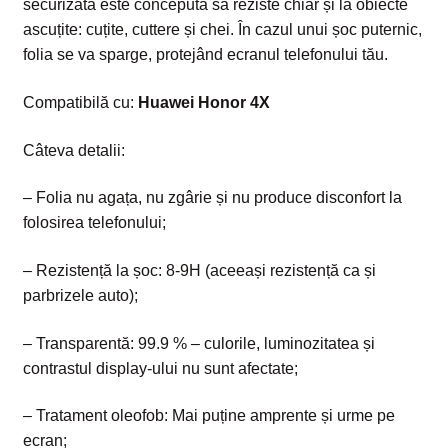
securizată este concepută să reziste chiar și la obiecte
ascuțite: cuțite, cuttere și chei. În cazul unui șoc puternic,
folia se va sparge, protejând ecranul telefonului tău.
Compatibilă cu:
Huawei Honor 4X
Câteva detalii:
– Folia nu agața, nu zgârie și nu produce disconfort la
folosirea telefonului;
– Rezistență la șoc: 8-9H (aceeași rezistență ca și
parbrizele auto);
– Transparentă: 99.9 % – culorile, luminozitatea și
contrastul display-ului nu sunt afectate;
– Tratament oleofob: Mai puține amprente și urme pe
ecran;