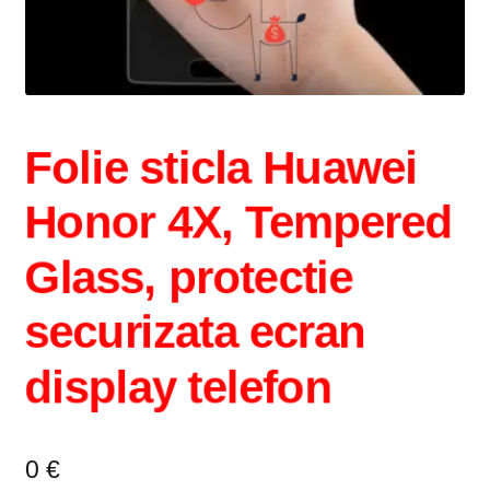
Intrebari si raspunsuri
Magazin
Plată
Folie sticla Huawei
Politica de utilizare cookie
Honor 4X, Tempered
Privacy Policy
Glass, protectie
securizata ecran
display telefon
0
€