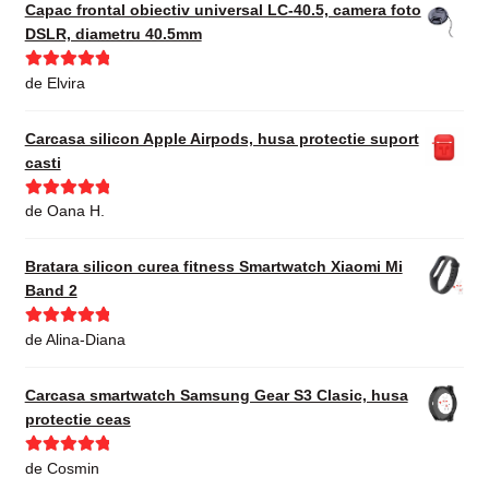
Capac frontal obiectiv universal LC-40.5, camera foto
DSLR, diametru 40.5mm
Evaluat la
5
de Elvira
din 5
Carcasa silicon Apple Airpods, husa protectie suport
casti
Evaluat la
5
de Oana H.
din 5
Bratara silicon curea fitness Smartwatch Xiaomi Mi
Band 2
Evaluat la
5
de Alina-Diana
din 5
Carcasa smartwatch Samsung Gear S3 Clasic, husa
protectie ceas
Evaluat la
5
de Cosmin