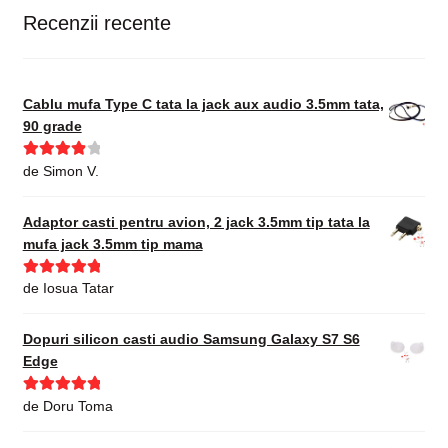
Recenzii recente
Cablu mufa Type C tata la jack aux audio 3.5mm tata,
90 grade
Evaluat la
de Simon V.
4
din 5
Adaptor casti pentru avion, 2 jack 3.5mm tip tata la
mufa jack 3.5mm tip mama
Evaluat la
5
de Iosua Tatar
din 5
Dopuri silicon casti audio Samsung Galaxy S7 S6
Edge
Evaluat la
5
de Doru Toma
din 5