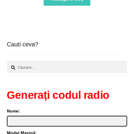
Cauti ceva?
Caută
după:
Generați codul radio
Nume:
Model Mașină: