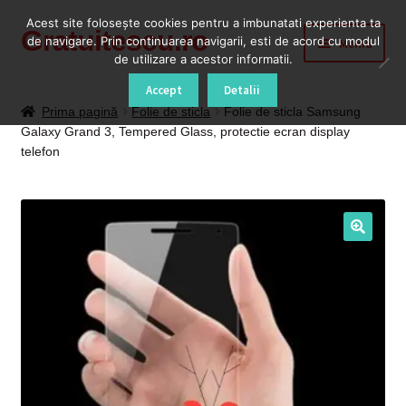
Acest site foloseşte cookies pentru a imbunatati experienta ta
Gratuitescu.ro
Sari
Sari
de navigare. Prin continuarea navigarii, esti de acord cu modul
Meniu
la
la
de utilizare a acestor informatii.
navigare
conținut
Prima pagină
Accept
Detalii
Prima pagină
Folie de sticla
Folie de sticla Samsung
Galaxy Grand 3, Tempered Glass, protectie ecran display
Blog
telefon
Cod Deblocare Radio, Decodare Casetofon Auto
Contact
Contul meu
Coș
Despre