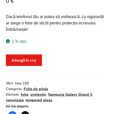
0
€
Dacă telefonul tău ar putea să vorbească, cu siguranță
ar alege o folie de sticlă pentru protecția ecranului.
Îndrăznește!
1 în stoc
Cantitate
Adaugă în coș
Folie
de
sticla
Samsung
SKU:
free-189
Categorie:
Folie de sticla
Galaxy
Etichete:
folie
,
protectie
,
Samsung Galaxy Grand 3
,
Grand
securizata
,
tempered glass
3,
Dă mai departe:
Tempered