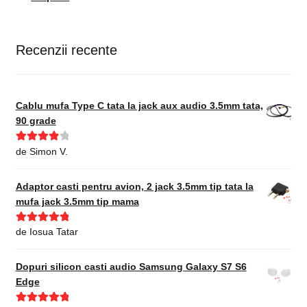
Recenzii recente
Cablu mufa Type C tata la jack aux audio 3.5mm tata,
90 grade
Evaluat la
de Simon V.
4
din 5
Adaptor casti pentru avion, 2 jack 3.5mm tip tata la
mufa jack 3.5mm tip mama
Evaluat la
5
de Iosua Tatar
din 5
Dopuri silicon casti audio Samsung Galaxy S7 S6
Edge