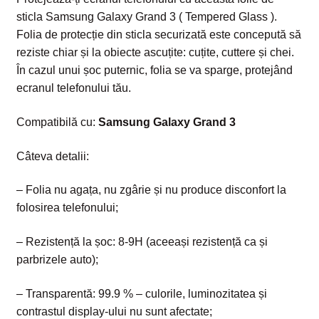
sticla Samsung Galaxy Grand 3 ( Tempered Glass ).
Folia de protecție din sticla securizată este concepută să
reziste chiar și la obiecte ascuțite: cuțite, cuttere și chei.
În cazul unui șoc puternic, folia se va sparge, protejând
ecranul telefonului tău.
Compatibilă cu:
Samsung Galaxy Grand 3
Câteva detalii:
– Folia nu agața, nu zgârie și nu produce disconfort la
folosirea telefonului;
– Rezistență la șoc: 8-9H (aceeași rezistență ca și
parbrizele auto);
– Transparentă: 99.9 % – culorile, luminozitatea și
contrastul display-ului nu sunt afectate;