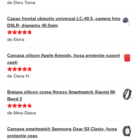
Evaluat la
5
de Doru Toma
din 5
Capac frontal obiectiv universal LC-40.5, camera foto
DSLR, diametru 40.5mm
Evaluat la
5
de Elvira
din 5
Carcasa silicon Apple Airpods, husa protectie suport
casti
Evaluat la
5
de Oana H.
din 5
Bratara silicon curea fitness Smartwatch Xiaomi Mi
Band 2
Evaluat la
5
de Alina-Diana
din 5
Carcasa smartwatch Samsung Gear S3 Clasic, husa
protectie ceas