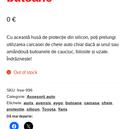
0
€
Cu această husă de protecție din silicon, poți prelungi
utilizarea carcasei de cheie auto chiar dacă ai unul sau
amândouă butoanele de cauciuc, folosite și uzate.
Îndrăznește!
Out of stock
SKU:
free-996
Categorie:
Accesorii auto
Etichete:
auris
,
avensis
,
aygo
,
butoane
,
carcasa
,
cheie
,
protectie
,
silicon
,
Toyota
,
Yaris
Dă mai departe: