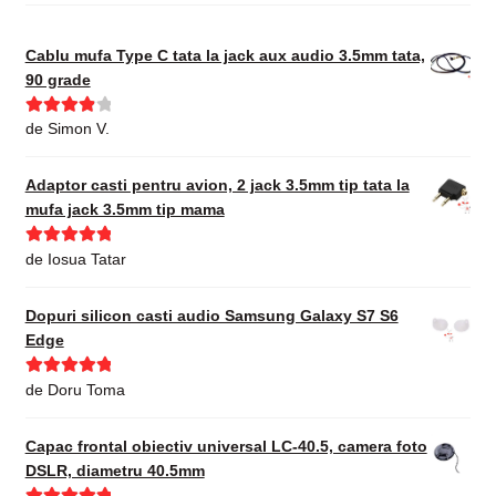
Cablu mufa Type C tata la jack aux audio 3.5mm tata,
90 grade
Evaluat la
de Simon V.
4
din 5
Adaptor casti pentru avion, 2 jack 3.5mm tip tata la
mufa jack 3.5mm tip mama
Evaluat la
5
de Iosua Tatar
din 5
Dopuri silicon casti audio Samsung Galaxy S7 S6
Edge
Evaluat la
5
de Doru Toma
din 5
Capac frontal obiectiv universal LC-40.5, camera foto
DSLR, diametru 40.5mm