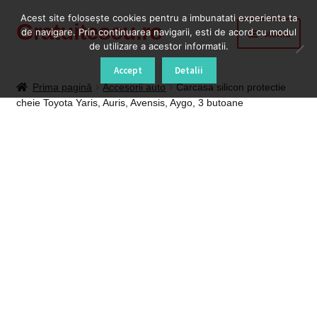
Acest site foloseşte cookies pentru a imbunatati experienta ta
Gratuitescu.ro
Sari
Sari
de navigare. Prin continuarea navigarii, esti de acord cu modul
Meniu
la
la
de utilizare a acestor informatii.
navigare
conținut
Prima pagină
Accept
Detalii
Prima pagină
Accesorii auto
Carcasa silicon protectie
cheie Toyota Yaris, Auris, Avensis, Aygo, 3 butoane
Blog
Cod Deblocare Radio, Decodare Casetofon Auto
Contact
Contul meu
Coș
Despre