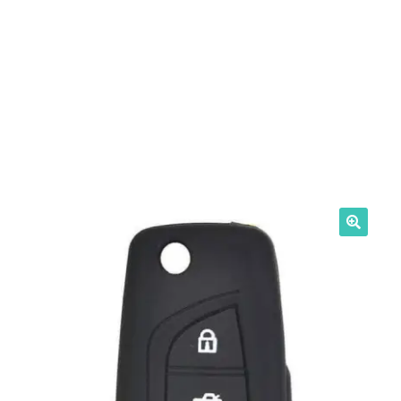
Intrebari si raspunsuri
Magazin
Plată
Politica de utilizare cookie
Privacy Policy