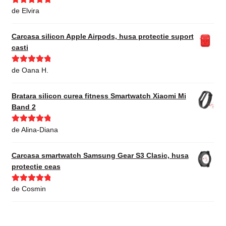
Evaluat la
5
de Elvira
din 5
Carcasa silicon Apple Airpods, husa protectie suport
casti
Evaluat la
5
de Oana H.
din 5
Bratara silicon curea fitness Smartwatch Xiaomi Mi
Band 2
Evaluat la
5
de Alina-Diana
din 5
Carcasa smartwatch Samsung Gear S3 Clasic, husa
protectie ceas
Evaluat la
5
de Cosmin
din 5