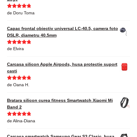
Evaluat la
5
de Doru Toma
din 5
Capac frontal obiectiv universal LC-40.5, camera foto
DSLR, diametru 40.5mm
Evaluat la
5
de Elvira
din 5
Carcasa silicon Apple Airpods, husa protectie suport
casti
Evaluat la
5
de Oana H.
din 5
Bratara silicon curea fitness Smartwatch Xiaomi Mi
Band 2
Evaluat la
5
de Alina-Diana
din 5
Carcasa smartwatch Samsung Gear S3 Clasic, husa