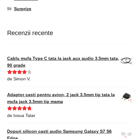
Surprize
Recenzii recente
Cablu mufa Type C tata la jack aux audio 3.5mm tata,
90 grade
Evaluat la
de Simon V.
4
din 5
Adaptor casti pentru avion, 2 jack 3.5mm tip tata la
mufa jack 3.5mm tip mama
Evaluat la
5
de Iosua Tatar
din 5
Dopuri silicon casti audio Samsung Galaxy S7 S6
Edge