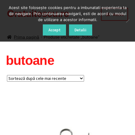
Acest site foloseşte cookies pentru a imbunatati experienta ta
Gratuitescu.ro
Sari
Sari
de navigare. Prin continuarea navigarii, esti de acord cu modul
Meniu
la
la
de utilizare a acestor informatii.
navigare
conținut
Prima pagină
Accept
Detalii
Prima pagină
Produse etichetate „butoane”
Blog
butoane
Cod Deblocare Radio, Decodare Casetofon Auto
Contact
Contul meu
Coș
Despre