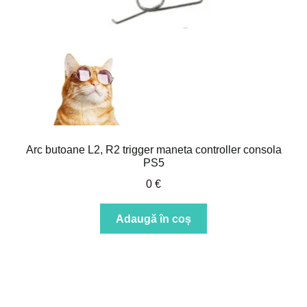
Intrebari si raspunsuri
Magazin
Plată
Politica de utilizare cookie
Arc butoane L2, R2 trigger maneta controller consola
Privacy Policy
PS5
0
€
Adaugă în coș