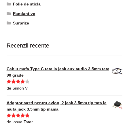
Folie de sticla
Pandantive
Surprize
Recenzii recente
Cablu mufa Type C tata la jack aux audio 3.5mm tata,
90 grade
Evaluat la
de Simon V.
4
din 5
Adaptor casti pentru avion, 2 jack 3.5mm tip tata la
mufa jack 3.5mm tip mama
Evaluat la
5
de Iosua Tatar
din 5