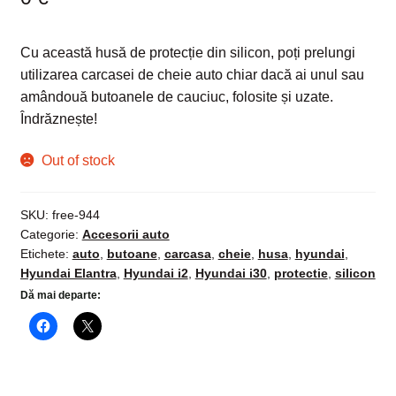
Cu această husă de protecție din silicon, poți prelungi
utilizarea carcasei de cheie auto chiar dacă ai unul sau
amândouă butoanele de cauciuc, folosite și uzate.
Îndrăznește!
Out of stock
SKU:
free-944
Categorie:
Accesorii auto
Etichete:
auto
,
butoane
,
carcasa
,
cheie
,
husa
,
hyundai
,
Hyundai Elantra
,
Hyundai i2
,
Hyundai i30
,
protectie
,
silicon
Dă mai departe: