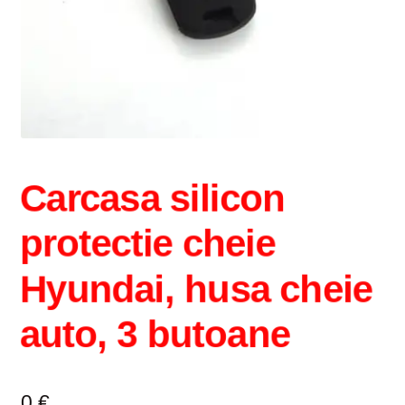
Intrebari si raspunsuri
Magazin
Plată
Politica de utilizare cookie
Carcasa silicon
Privacy Policy
protectie cheie
Hyundai, husa cheie
auto, 3 butoane
0
€