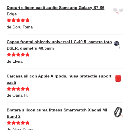
Dopuri silicon casti audio Samsung Galaxy S7 S6
Edge
Evaluat la
5
de Doru Toma
din 5
Capac frontal obiectiv universal LC-40.5, camera foto
DSLR, diametru 40.5mm
Evaluat la
5
de Elvira
din 5
Carcasa silicon Apple Airpods, husa protectie suport
casti
Evaluat la
5
de Oana H.
din 5
Bratara silicon curea fitness Smartwatch Xiaomi Mi
Band 2
Evaluat la
5
de Alina-Diana