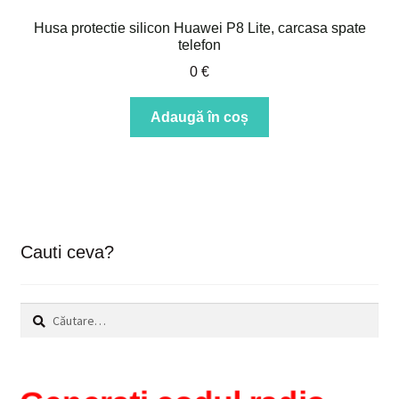
Husa protectie silicon Huawei P8 Lite, carcasa spate
telefon
0
€
Adaugă în coș
Cauti ceva?
Caută
după: