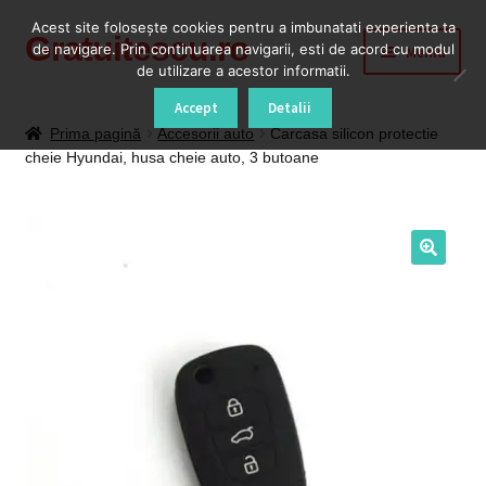
Acest site foloseşte cookies pentru a imbunatati experienta ta
Gratuitescu.ro
Sari
Sari
de navigare. Prin continuarea navigarii, esti de acord cu modul
Meniu
la
la
de utilizare a acestor informatii.
navigare
conținut
Prima pagină
Accept
Detalii
Prima pagină
Accesorii auto
Carcasa silicon protectie
cheie Hyundai, husa cheie auto, 3 butoane
Blog
Cod Deblocare Radio, Decodare Casetofon Auto
Contact
Contul meu
Coș
Despre