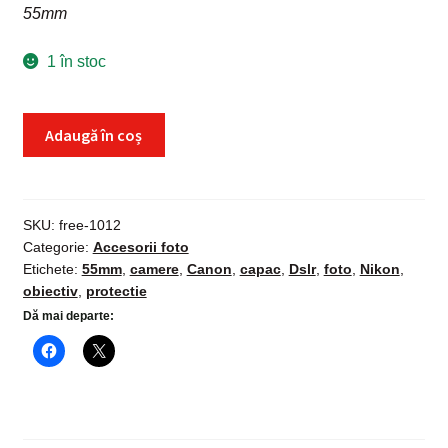
55mm
1 în stoc
Cantitate
Adaugă în coș
Capac
protectie
obiectiv
foto
SKU:
free-1012
Categorie:
Accesorii foto
55mm
Etichete:
55mm
,
camere
,
Canon
,
capac
,
Dslr
,
foto
,
Nikon
,
camere
obiectiv
,
protectie
Dslr
Dă mai departe:
Canon,
Nikon