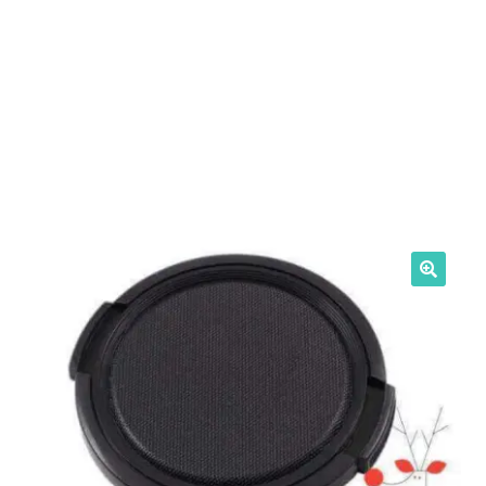
Intrebari si raspunsuri
Magazin
Plată
Politica de utilizare cookie
Privacy Policy