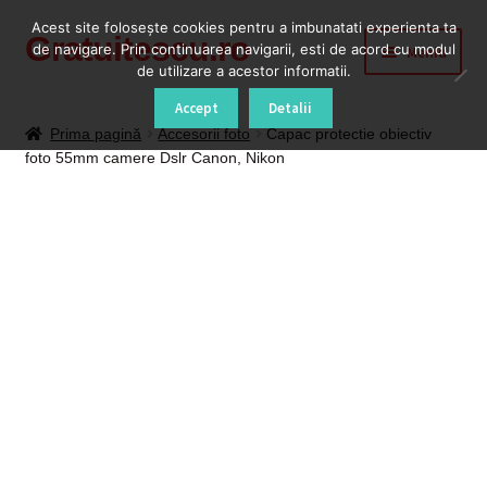
Acest site foloseşte cookies pentru a imbunatati experienta ta
Gratuitescu.ro
Sari
Sari
de navigare. Prin continuarea navigarii, esti de acord cu modul
Meniu
la
la
de utilizare a acestor informatii.
navigare
conținut
Prima pagină
Accept
Detalii
Prima pagină
Accesorii foto
Capac protectie obiectiv
foto 55mm camere Dslr Canon, Nikon
Blog
Cod Deblocare Radio, Decodare Casetofon Auto
Contact
Contul meu
Coș
Despre