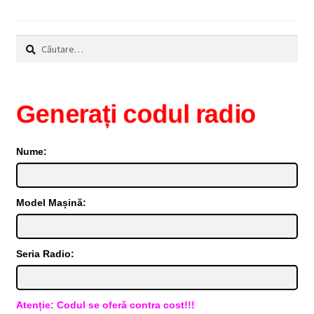
Caută
după:
Generați codul radio
Nume:
Model Mașină:
Seria Radio:
Atenție: Codul se oferă contra cost!!!