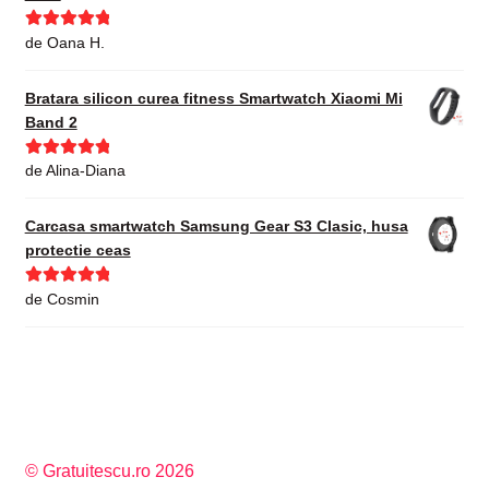
Evaluat la
5
de Oana H.
din 5
Bratara silicon curea fitness Smartwatch Xiaomi Mi
Band 2
Evaluat la
5
de Alina-Diana
din 5
Carcasa smartwatch Samsung Gear S3 Clasic, husa
protectie ceas
Evaluat la
5
de Cosmin
din 5
© Gratuitescu.ro 2026