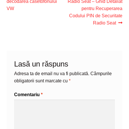
anterior:
următor:
decodarea casetofonului
Radio Seat – Ghid Detaliat
în
VW
pentru Recuperarea
articole
Codului PIN de Securitate
Radio Seat
Lasă un răspuns
Adresa ta de email nu va fi publicată.
Câmpurile
obligatorii sunt marcate cu
*
Comentariu
*