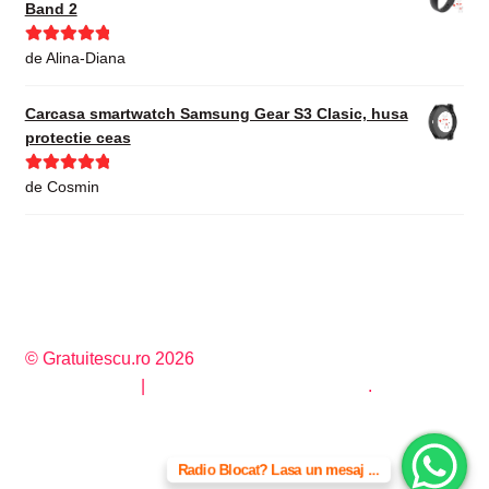
Band 2
Evaluat la
5
de Alina-Diana
din 5
Carcasa smartwatch Samsung Gear S3 Clasic, husa
protectie ceas
Evaluat la
5
de Cosmin
din 5
© Gratuitescu.ro 2026
Privacy Policy
Construit cu WooCommerce
.
Radio Blocat? Lasa un mesaj ...