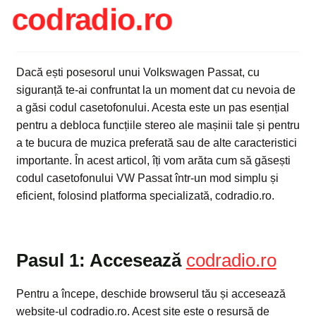
codradio.ro
Intrebari si raspunsuri
Magazin
Dacă ești posesorul unui Volkswagen Passat, cu
Plată
siguranță te-ai confruntat la un moment dat cu nevoia de
a găsi codul casetofonului. Acesta este un pas esențial
pentru a debloca funcțiile stereo ale mașinii tale și pentru
Politica de utilizare cookie
a te bucura de muzica preferată sau de alte caracteristici
importante. În acest articol, îți vom arăta cum să găsești
Privacy Policy
codul casetofonului VW Passat într-un mod simplu și
eficient, folosind platforma specializată, codradio.ro.
Pasul 1: Accesează
codradio.ro
Pentru a începe, deschide browserul tău și accesează
website-ul codradio.ro. Acest site este o resursă de