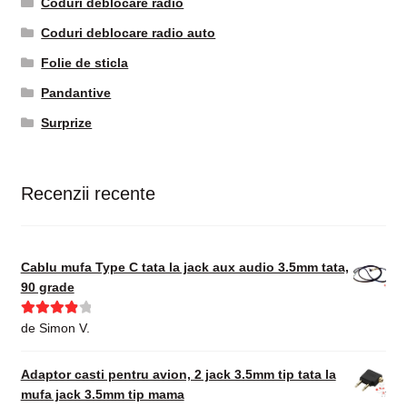
Coduri deblocare radio
Coduri deblocare radio auto
Folie de sticla
Pandantive
Surprize
Recenzii recente
Cablu mufa Type C tata la jack aux audio 3.5mm tata,
90 grade
Evaluat la
de Simon V.
4
din 5
Adaptor casti pentru avion, 2 jack 3.5mm tip tata la
mufa jack 3.5mm tip mama