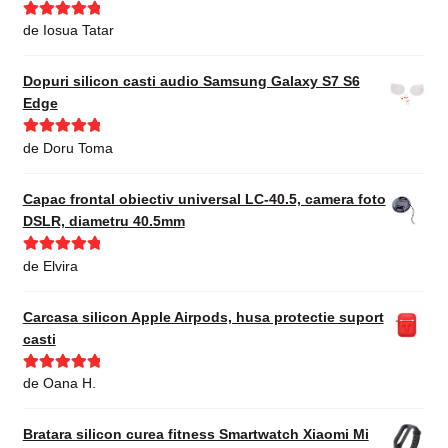
Evaluat la
5
de Iosua Tatar
din 5
Dopuri silicon casti audio Samsung Galaxy S7 S6
Edge
Evaluat la
5
de Doru Toma
din 5
Capac frontal obiectiv universal LC-40.5, camera foto
DSLR, diametru 40.5mm
Evaluat la
5
de Elvira
din 5
Carcasa silicon Apple Airpods, husa protectie suport
casti
Evaluat la
5
de Oana H.
din 5
Bratara silicon curea fitness Smartwatch Xiaomi Mi