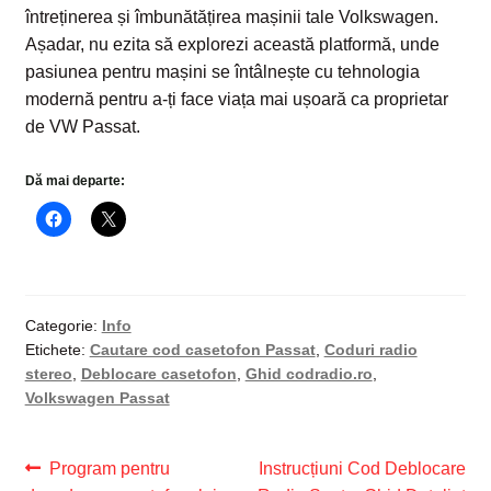
întreținerea și îmbunătățirea mașinii tale Volkswagen.
Așadar, nu ezita să explorezi această platformă, unde
pasiunea pentru mașini se întâlnește cu tehnologia
modernă pentru a-ți face viața mai ușoară ca proprietar
de VW Passat.
Dă mai departe:
Categorie:
Info
Etichete:
Cautare cod casetofon Passat
,
Coduri radio
stereo
,
Deblocare casetofon
,
Ghid codradio.ro
,
Volkswagen Passat
Navigare
Articolul
Articolul
Program pentru
Instrucțiuni Cod Deblocare