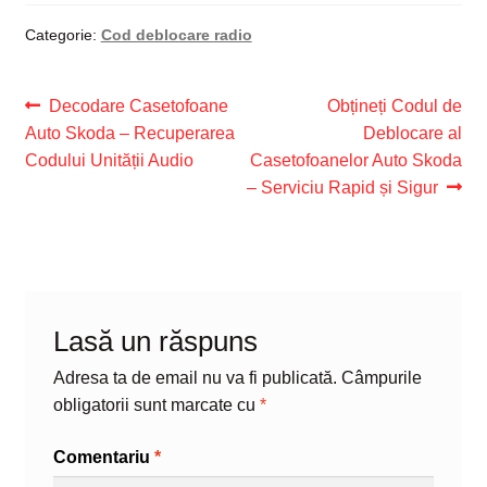
Categorie:
Cod deblocare radio
Navigare
Articolul
Articolul
Decodare Casetofoane
Obțineți Codul de
anterior:
următor:
Auto Skoda – Recuperarea
Deblocare al
în
Codului Unității Audio
Casetofoanelor Auto Skoda
articole
– Serviciu Rapid și Sigur
Lasă un răspuns
Adresa ta de email nu va fi publicată.
Câmpurile
obligatorii sunt marcate cu
*
Comentariu
*