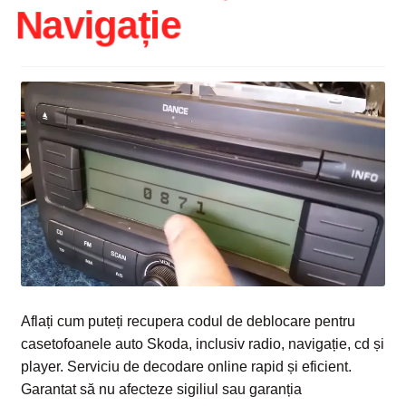
Navigație
Intrebari si raspunsuri
Magazin
Plată
Politica de utilizare cookie
Privacy Policy
Aflați cum puteți recupera codul de deblocare pentru
casetofoanele auto Skoda, inclusiv radio, navigație, cd și
player. Serviciu de decodare online rapid și eficient.
Garantat să nu afecteze sigiliul sau garanția