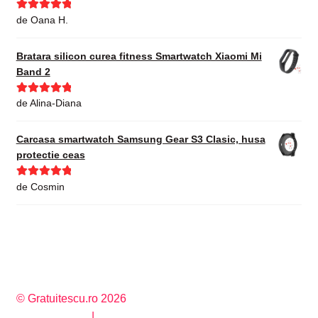
Evaluat la
5
de Oana H.
din 5
Bratara silicon curea fitness Smartwatch Xiaomi Mi
Band 2
Evaluat la
5
de Alina-Diana
din 5
Carcasa smartwatch Samsung Gear S3 Clasic, husa
protectie ceas
Evaluat la
5
de Cosmin
din 5
© Gratuitescu.ro 2026
Privacy Policy
Construit cu WooCommerce
.