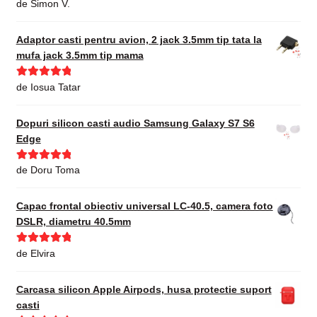
Evaluat la
de Simon V.
4
din 5
Adaptor casti pentru avion, 2 jack 3.5mm tip tata la
mufa jack 3.5mm tip mama
Evaluat la
5
de Iosua Tatar
din 5
Dopuri silicon casti audio Samsung Galaxy S7 S6
Edge
Evaluat la
5
de Doru Toma
din 5
Capac frontal obiectiv universal LC-40.5, camera foto
DSLR, diametru 40.5mm
Evaluat la
5
de Elvira
din 5
Carcasa silicon Apple Airpods, husa protectie suport
casti