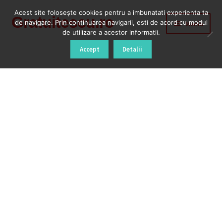
Acest site foloseşte cookies pentru a imbunatati experienta ta
Gratuitescu.ro
Sari
Sari
de navigare. Prin continuarea navigarii, esti de acord cu modul
Meniu
la
la
de utilizare a acestor informatii.
navigare
conținut
Prima pagină
Accept
Detalii
Blog
Cod Deblocare Radio, Decodare Casetofon Auto
Contact
Contul meu
Coș
Despre