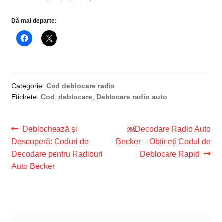
Dă mai departe:
Categorie:
Cod deblocare radio
Etichete:
Cod
,
deblocare
,
Deblocare radio auto
Navigare
Articolul
Articolul
Deblochează și
￼Decodare Radio Auto
anterior:
următor:
Descoperă: Coduri de
Becker – Obțineți Codul de
în
Decodare pentru Radiouri
Deblocare Rapid
articole
Auto Becker