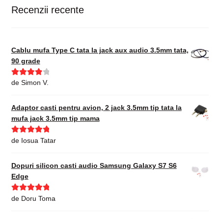
Recenzii recente
Cablu mufa Type C tata la jack aux audio 3.5mm tata,
90 grade
Evaluat la
de Simon V.
4
din 5
Adaptor casti pentru avion, 2 jack 3.5mm tip tata la
mufa jack 3.5mm tip mama
Evaluat la
5
de Iosua Tatar
din 5
Dopuri silicon casti audio Samsung Galaxy S7 S6
Edge
Evaluat la
5
de Doru Toma
din 5