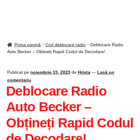
Intrebari si raspunsuri
Magazin
Plată
Prima pagină
Cod deblocare radio
Deblocare Radio
Auto Becker – Obțineți Rapid Codul de Decodare!
Politica de utilizare cookie
Privacy Policy
Publicat pe
noiembrie 15, 2023
de
Hrista
—
Lasă un
comentariu
Deblocare Radio
Auto Becker –
Obțineți Rapid Codul
de Decodare!