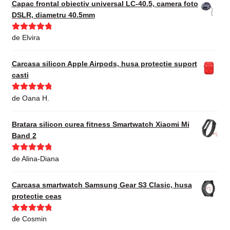
Capac frontal obiectiv universal LC-40.5, camera foto
DSLR, diametru 40.5mm
Evaluat la
5
de Elvira
din 5
Carcasa silicon Apple Airpods, husa protectie suport
casti
Evaluat la
5
de Oana H.
din 5
Bratara silicon curea fitness Smartwatch Xiaomi Mi
Band 2
Evaluat la
5
de Alina-Diana
din 5
Carcasa smartwatch Samsung Gear S3 Clasic, husa
protectie ceas
Evaluat la
5
de Cosmin
din 5