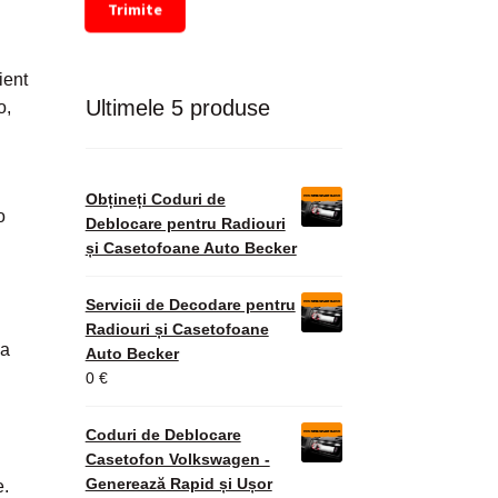
Trimite
ient
Ultimele 5 produse
o,
Obțineți Coduri de
o
Deblocare pentru Radiouri
și Casetofoane Auto Becker
Servicii de Decodare pentru
Radiouri și Casetofoane
ma
Auto Becker
0
€
Coduri de Deblocare
Casetofon Volkswagen -
Generează Rapid și Ușor
e.