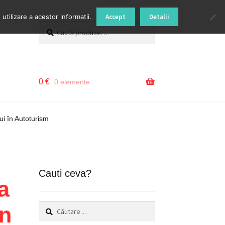
tilizare a acestor informatii.
Accept
Detalii
Caută
Caută
după:
0
€
0 elemente
i în Autoturism
Cauti ceva?
a
Caută
n
după: