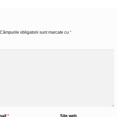
Câmpurile obligatorii sunt marcate cu
*
mail
*
Site web