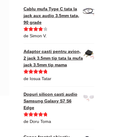
Cablu mufa Type C tata la
jack aux audio 3.5mm tata,
90 grade
Evaluat la
de Simon V.
4
din 5
Adaptor casti pentru avion,
2 jack 3.5mm tip tata la mufa
jack 3.5mm tip mama
Evaluat la
5
de Iosua Tatar
din 5
Dopuri silicon casti audio
Samsung Galaxy S7 S6
Edge
Evaluat la
5
de Doru Toma
din 5
Capac frontal obiectiv