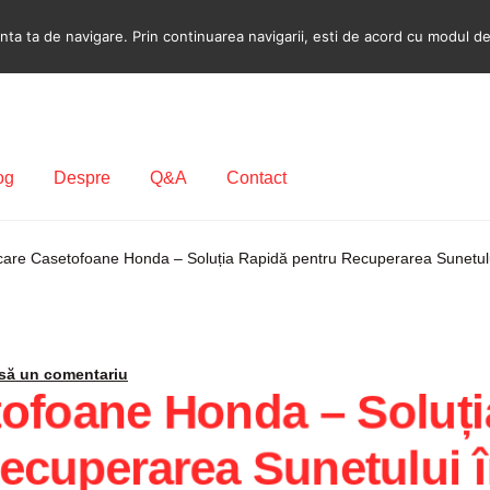
a ta de navigare. Prin continuarea navigarii, esti de acord cu modul de u
og
Despre
Q&A
Contact
ecodare Casetofon Auto
Contact
Contul meu
Coș
Despre
are Casetofoane Honda – Soluția Rapidă pentru Recuperarea Sunetulu
ca de utilizare cookie
Privacy Policy
să un comentariu
ofoane Honda – Soluți
ecuperarea Sunetului î