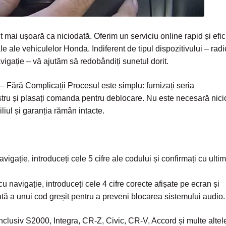
ai ușoară ca niciodată. Oferim un serviciu online rapid și efic
 ale vehiculelor Honda. Indiferent de tipul dispozitivului – radi
gație – vă ajutăm să redobândiți sunetul dorit.
ără Complicații Procesul este simplu: furnizați seria
stru și plasați comanda pentru deblocare. Nu este necesară nici
iliul și garanția rămân intacte.
gație, introduceți cele 5 cifre ale codului și confirmați cu ulti
navigație, introduceți cele 4 cifre corecte afișate pe ecran și
tată a unui cod greșit pentru a preveni blocarea sistemului audio.
usiv S2000, Integra, CR-Z, Civic, CR-V, Accord și multe altel