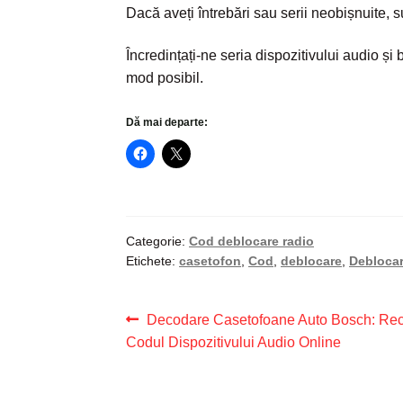
Dacă aveți întrebări sau serii neobișnuite, 
Încredințați-ne seria dispozitivului audio ș
mod posibil.
Dă mai departe:
Categorie:
Cod deblocare radio
Etichete:
casetofon
,
Cod
,
deblocare
,
Deblocar
Navigare
Articolul
Decodare Casetofoane Auto Bosch: Rec
anterior:
Codul Dispozitivului Audio Online
în
articole