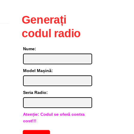
Generați
codul radio
Nume:
Model Mașină:
Seria Radio:
Atenție: Codul se oferă contra
cost!!!