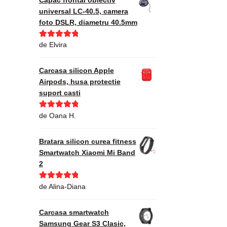
universal LC-40.5, camera
foto DSLR, diametru 40.5mm
Evaluat la
5
de Elvira
din 5
Carcasa silicon Apple
Airpods, husa protectie
suport casti
Evaluat la
5
de Oana H.
din 5
Bratara silicon curea fitness
Smartwatch Xiaomi Mi Band
2
Evaluat la
5
de Alina-Diana
din 5
Carcasa smartwatch
Samsung Gear S3 Clasic,