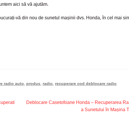
suntem aici să vă ajutăm.
i bucurați-vă din nou de sunetul mașinii dvs. Honda, în cel mai si
e radio auto
,
produs
,
radio
,
recuperare cod deblocare radio
Articolul
uperati
Deblocare Casetofoane Honda – Recuperarea Ra
următor:
a Sunetului în Mașina 