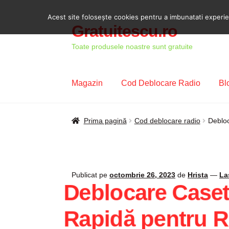
Acest site foloseşte cookies pentru a imbunatati experient
Gratuitescu.ro
Sari
Sari
la
la
Toate produsele noastre sunt gratuite
navigare
conținut
Magazin
Cod Deblocare Radio
Bl
Prima pagină
Blog
Cod Deblocare Radio, D
Prima pagină
Cod deblocare radio
Debloc
Intrebari si raspunsuri
Magazin
Plată
Politi
Publicat pe
octombrie 26, 2023
de
Hrista
—
La
Deblocare Caset
Rapidă pentru R