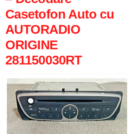
Intrebari si raspunsuri
Casetofon Auto cu
Magazin
AUTORADIO
Plată
ORIGINE
Politica de utilizare cookie
281150030RT
Privacy Policy