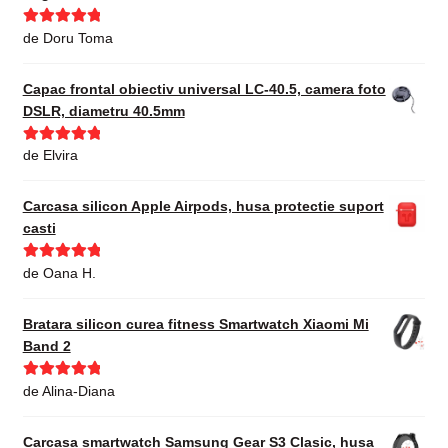
Evaluat la
5
de Doru Toma
din 5
Capac frontal obiectiv universal LC-40.5, camera foto
DSLR, diametru 40.5mm
Evaluat la
5
de Elvira
din 5
Carcasa silicon Apple Airpods, husa protectie suport
casti
Evaluat la
5
de Oana H.
din 5
Bratara silicon curea fitness Smartwatch Xiaomi Mi
Band 2
Evaluat la
5
de Alina-Diana
din 5
Carcasa smartwatch Samsung Gear S3 Clasic, husa