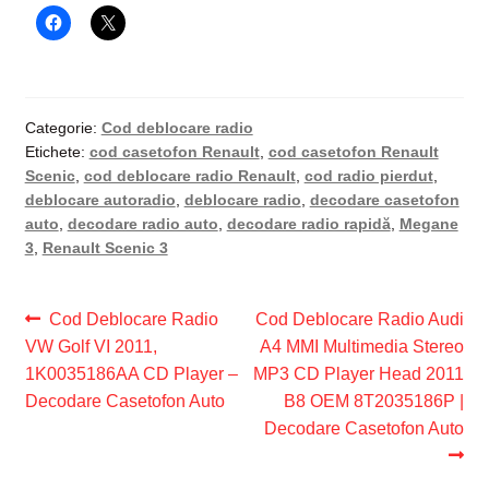
Categorie:
Cod deblocare radio
Etichete:
cod casetofon Renault
,
cod casetofon Renault
Scenic
,
cod deblocare radio Renault
,
cod radio pierdut
,
deblocare autoradio
,
deblocare radio
,
decodare casetofon
auto
,
decodare radio auto
,
decodare radio rapidă
,
Megane
3
,
Renault Scenic 3
Navigare
Articolul
Articolul
Cod Deblocare Radio
Cod Deblocare Radio Audi
anterior:
următor:
VW Golf VI 2011,
A4 MMI Multimedia Stereo
în
1K0035186AA CD Player –
MP3 CD Player Head 2011
articole
Decodare Casetofon Auto
B8 OEM 8T2035186P |
Decodare Casetofon Auto