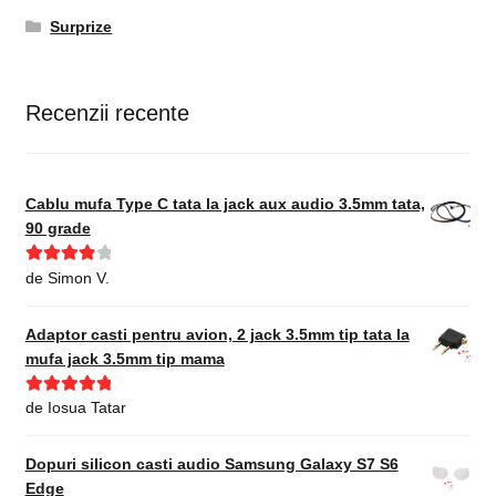
Surprize
Recenzii recente
Cablu mufa Type C tata la jack aux audio 3.5mm tata,
90 grade
Evaluat la
de Simon V.
4
din 5
Adaptor casti pentru avion, 2 jack 3.5mm tip tata la
mufa jack 3.5mm tip mama
Evaluat la
5
de Iosua Tatar
din 5
Dopuri silicon casti audio Samsung Galaxy S7 S6
Edge