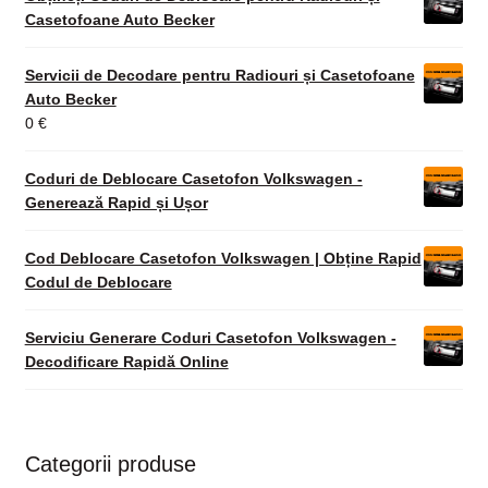
Casetofoane Auto Becker
Servicii de Decodare pentru Radiouri și Casetofoane
Auto Becker
0
€
Coduri de Deblocare Casetofon Volkswagen -
Generează Rapid și Ușor
Cod Deblocare Casetofon Volkswagen | Obține Rapid
Codul de Deblocare
Serviciu Generare Coduri Casetofon Volkswagen -
Decodificare Rapidă Online
Categorii produse