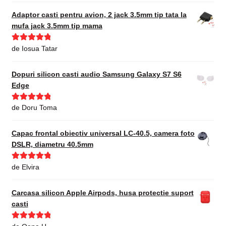
Adaptor casti pentru avion, 2 jack 3.5mm tip tata la
mufa jack 3.5mm tip mama
Evaluat la
5
de Iosua Tatar
din 5
Dopuri silicon casti audio Samsung Galaxy S7 S6
Edge
Evaluat la
5
de Doru Toma
din 5
Capac frontal obiectiv universal LC-40.5, camera foto
DSLR, diametru 40.5mm
Evaluat la
5
de Elvira
din 5
Carcasa silicon Apple Airpods, husa protectie suport
casti
Evaluat la
5