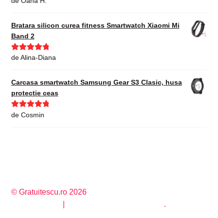
de Oana H.
din 5
Bratara silicon curea fitness Smartwatch Xiaomi Mi
Band 2
Evaluat la
5
de Alina-Diana
din 5
Carcasa smartwatch Samsung Gear S3 Clasic, husa
protectie ceas
Evaluat la
5
de Cosmin
din 5
© Gratuitescu.ro 2026
Privacy Policy
Construit cu WooCommerce
.