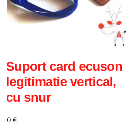
Intrebari si raspunsuri
Magazin
Plată
Politica de utilizare cookie
Suport card ecuson
Privacy Policy
legitimatie vertical,
cu snur
0
€