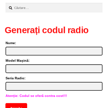
Caută
după:
Generați codul radio
Nume:
Model Mașină:
Seria Radio:
Atenție: Codul se oferă contra cost!!!