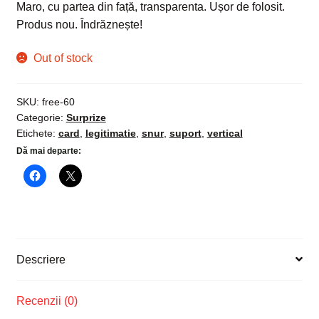
Maro, cu partea din față, transparenta. Ușor de folosit.
Produs nou. Îndrăznește!
Out of stock
SKU:
free-60
Categorie:
Surprize
Etichete:
card
,
legitimatie
,
snur
,
suport
,
vertical
Dă mai departe:
Descriere
Recenzii (0)