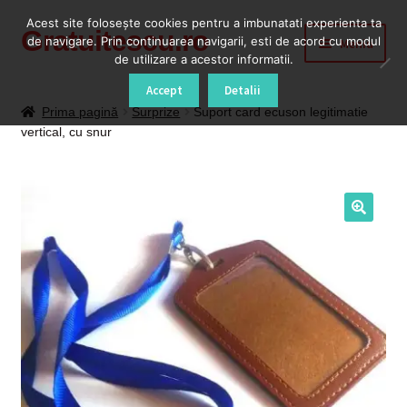
Acest site foloseşte cookies pentru a imbunatati experienta ta
Gratuitescu.ro
Sari
Sari
de navigare. Prin continuarea navigarii, esti de acord cu modul
Meniu
la
la
de utilizare a acestor informatii.
navigare
conținut
Prima pagină
Accept
Detalii
Prima pagină
Surprize
Suport card ecuson legitimatie
vertical, cu snur
Blog
Cod Deblocare Radio, Decodare Casetofon Auto
Contact
Contul meu
Coș
Despre