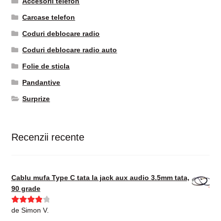
Accesorii telefon
Carcase telefon
Coduri deblocare radio
Coduri deblocare radio auto
Folie de sticla
Pandantive
Surprize
Recenzii recente
Cablu mufa Type C tata la jack aux audio 3.5mm tata,
90 grade
Evaluat la
de Simon V.
4
din 5