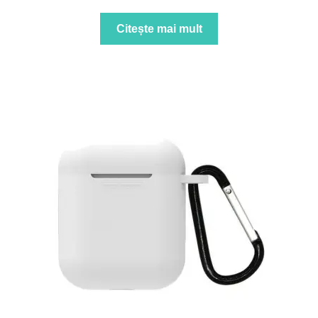
5.00
din 5
Citește mai mult