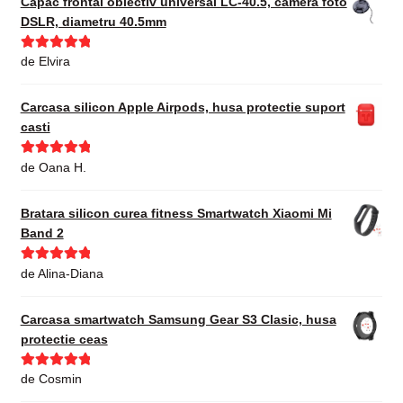
Capac frontal obiectiv universal LC-40.5, camera foto
DSLR, diametru 40.5mm
Evaluat la
5
de Elvira
din 5
Carcasa silicon Apple Airpods, husa protectie suport
casti
Evaluat la
5
de Oana H.
din 5
Bratara silicon curea fitness Smartwatch Xiaomi Mi
Band 2
Evaluat la
5
de Alina-Diana
din 5
Carcasa smartwatch Samsung Gear S3 Clasic, husa
protectie ceas
Evaluat la
5
de Cosmin
din 5