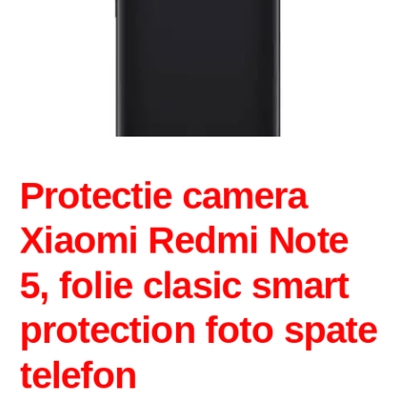
Intrebari si raspunsuri
Magazin
Plată
Politica de utilizare cookie
Protectie camera
Privacy Policy
Xiaomi Redmi Note
5, folie clasic smart
protection foto spate
telefon