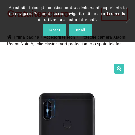
Acest site foloseşte cookies pentru a imbunatati experienta ta
Gratuitescu.ro
Sari
Sari
de navigare. Prin continuarea navigarii, esti de acord cu modul
Meniu
la
la
de utilizare a acestor informatii.
navigare
conținut
Prima pagină
Accept
Detalii
Prima pagină
Accesorii telefon
Protectie camera Xiaomi
Redmi Note 5, folie clasic smart protection foto spate telefon
Blog
Cod Deblocare Radio, Decodare Casetofon Auto
Contact
Contul meu
Coș
Despre