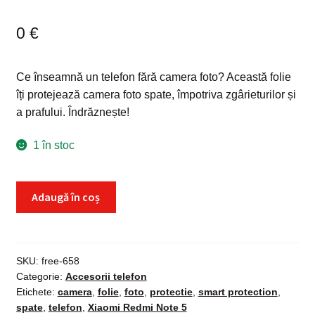
0
€
Ce înseamnă un telefon fără camera foto? Această folie
îți protejează camera foto spate, împotriva zgârieturilor și
a prafului. Îndrăznește!
1 în stoc
Cantitate
Adaugă în coș
Protectie
camera
Xiaomi
Redmi
SKU:
free-658
Categorie:
Accesorii telefon
Note
Etichete:
camera
,
folie
,
foto
,
protectie
,
smart protection
,
5,
spate
,
telefon
,
Xiaomi Redmi Note 5
folie