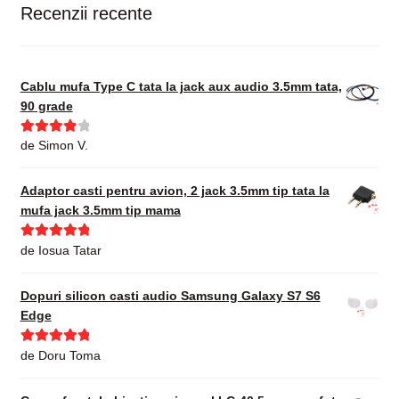
Recenzii recente
Cablu mufa Type C tata la jack aux audio 3.5mm tata,
90 grade
Evaluat la
de Simon V.
4
din 5
Adaptor casti pentru avion, 2 jack 3.5mm tip tata la
mufa jack 3.5mm tip mama
Evaluat la
5
de Iosua Tatar
din 5
Dopuri silicon casti audio Samsung Galaxy S7 S6
Edge
Evaluat la
5
de Doru Toma
din 5