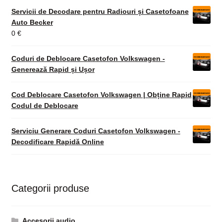
Servicii de Decodare pentru Radiouri și Casetofoane
Auto Becker
0
€
Coduri de Deblocare Casetofon Volkswagen -
Generează Rapid și Ușor
Cod Deblocare Casetofon Volkswagen | Obține Rapid
Codul de Deblocare
Serviciu Generare Coduri Casetofon Volkswagen -
Decodificare Rapidă Online
Categorii produse
Accesorii audio