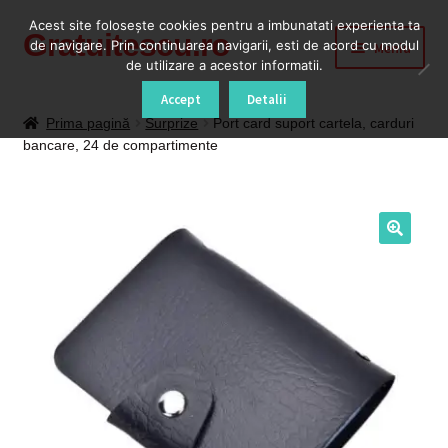
Acest site foloseşte cookies pentru a imbunatati experienta ta
Gratuitescu.ro
Sari
Sari
de navigare. Prin continuarea navigarii, esti de acord cu modul
Meniu
la
la
de utilizare a acestor informatii.
navigare
conținut
Prima pagină
Accept
Detalii
Prima pagină
Surprize
Port card suport cartela, carduri
bancare, 24 de compartimente
Blog
Cod Deblocare Radio, Decodare Casetofon Auto
Contact
Contul meu
Coș
Despre