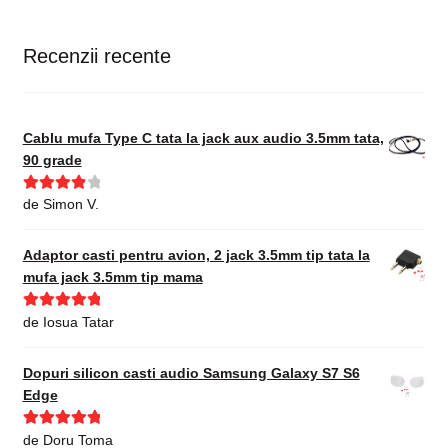
Recenzii recente
Cablu mufa Type C tata la jack aux audio 3.5mm tata,
90 grade
Evaluat la
de Simon V.
4
din 5
Adaptor casti pentru avion, 2 jack 3.5mm tip tata la
mufa jack 3.5mm tip mama
Evaluat la
5
de Iosua Tatar
din 5
Dopuri silicon casti audio Samsung Galaxy S7 S6
Edge
Evaluat la
5
de Doru Toma