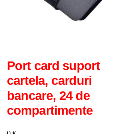
Intrebari si raspunsuri
Magazin
Plată
Politica de utilizare cookie
Port card suport
Privacy Policy
cartela, carduri
bancare, 24 de
compartimente
0
€