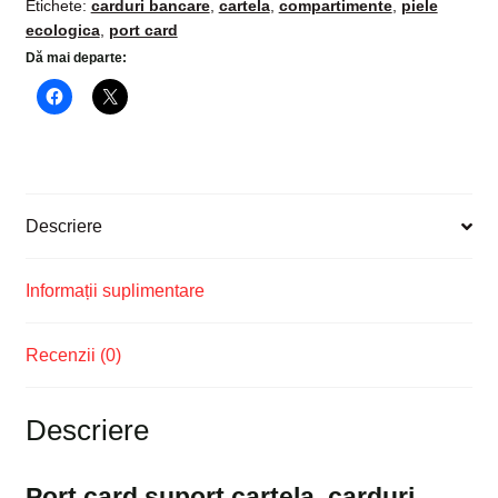
Etichete:
carduri bancare
,
cartela
,
compartimente
,
piele
bancare,
ecologica
,
port card
24
Dă mai departe:
de
compartimente
Descriere
Informații suplimentare
Recenzii (0)
Descriere
Port card suport cartela, carduri