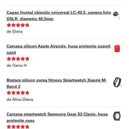
din 5
Capac frontal obiectiv universal LC-40.5, camera foto
DSLR, diametru 40.5mm
Evaluat la
5
de Elvira
din 5
Carcasa silicon Apple Airpods, husa protectie suport
casti
Evaluat la
5
de Oana H.
din 5
Bratara silicon curea fitness Smartwatch Xiaomi Mi
Band 2
Evaluat la
5
de Alina-Diana
din 5
Carcasa smartwatch Samsung Gear S3 Clasic, husa
protectie ceas