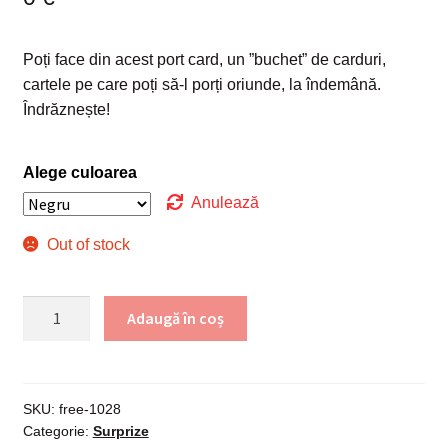
Poți face din acest port card, un ”buchet” de carduri,
cartele pe care poți să-l porți oriunde, la îndemână.
Îndrăznește!
Alege culoarea
Anulează
Out of stock
Cantitate
Adaugă în coș
Port
card
suport
cartela,
SKU:
free-1028
Categorie:
Surprize
carduri