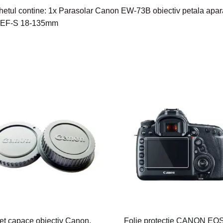
etul contine: 1x Parasolar Canon EW-73B obiectiv petala apar
o EF-S
18-135mm
et capace obiectiv Canon,
Folie protectie CANON EO