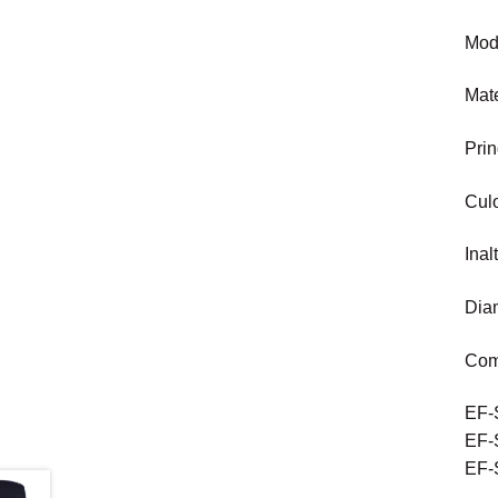
Mod
Mate
Prin
Culo
Inal
Dia
Comp
EF-
EF-
EF-S