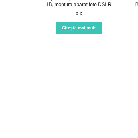
1B, montura aparat foto DSLR
B
0
€
Citește mai mult