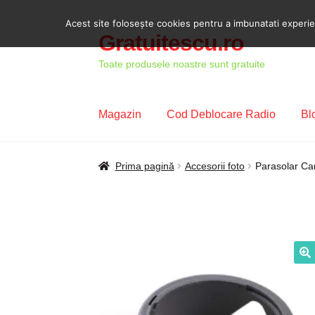
Acest site foloseşte cookies pentru a imbunatati experient
Gratuitescu.ro
Sari
Sari
la
la
Toate produsele noastre sunt gratuite
navigare
conținut
Magazin
Cod Deblocare Radio
Bl
Prima pagină
Blog
Cod Deblocare Radio, D
Prima pagină
Accesorii foto
Parasolar Ca
Intrebari si raspunsuri
Magazin
Plată
Politi