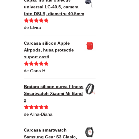
universal LC-40.5, camera
foto DSLR, diametru 40.5mm
Evaluat la
5
de Elvira
din 5
Carcasa silicon Apple
Airpods, husa protectie
suport casti
Evaluat la
5
de Oana H.
din 5
Bratara silicon curea fitness
Smartwatch Xiaomi Mi Band
2
Evaluat la
5
de Alina-Diana
din 5
Carcasa smartwatch
Samsung Gear S3 Clasic,