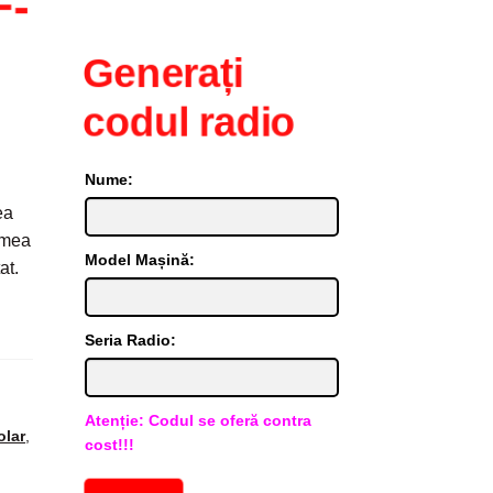
F-
Generați
codul radio
Nume:
ea
gimea
Model Mașină:
at.
Seria Radio:
Atenție: Codul se oferă contra
olar
,
cost!!!