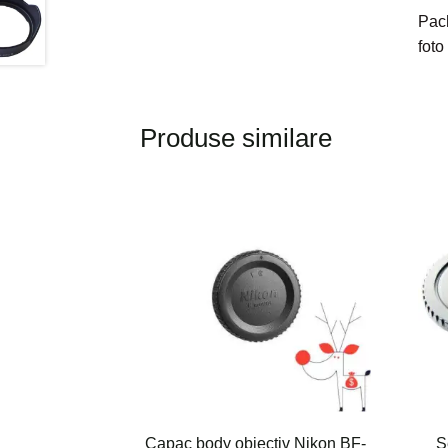
Pach
fot
Produse similare
Capac body obiectiv Nikon BF-
S