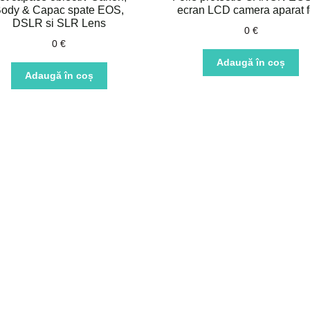
ody & Capac spate EOS,
ecran LCD camera aparat f
DSLR si SLR Lens
0
€
0
€
Adaugă în coș
Adaugă în coș