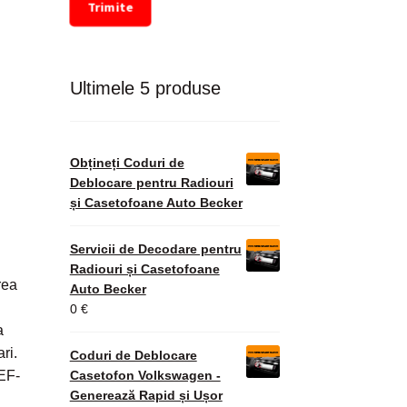
Trimite
Ultimele 5 produse
Obțineți Coduri de
Deblocare pentru Radiouri
și Casetofoane Auto Becker
Servicii de Decodare pentru
Radiouri și Casetofoane
rea
Auto Becker
0
€
a
ri.
Coduri de Deblocare
Casetofon Volkswagen -
EF-
Generează Rapid și Ușor