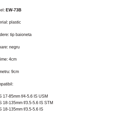
el:
EW-73B
rial: plastic
dere: tip baioneta
are: negru
time: 4cm
metru: 9cm
atibil:
S 17-85mm f/4-5.6 IS USM
S 18-135mm f/3.5-5.6 IS STM
 18-135mm f/3.5-5.6 IS