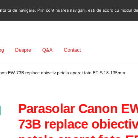
a ta de navigare. Prin continuarea navigarii, esti de acord cu modul de u
og
Despre
Q&A
Contact
ecodare Casetofon Auto
Contact
Contul meu
Coș
Despre
non EW-73B replace obiectiv petala aparat foto EF-S 18-135mm
ca de utilizare cookie
Privacy Policy
Parasolar Canon E
73B replace obiecti