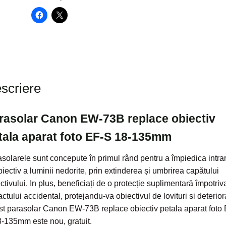
scriere
rasolar Canon EW-73B replace obiectiv
tala aparat foto EF-S 18-135mm
solarele sunt concepute în primul rând pentru a împiedica intra
biectiv a luminii nedorite, prin extinderea și umbrirea capătului
ctivului. In plus, beneficiați de o protecție suplimentară împotriv
ctului accidental, protejandu-va obiectivul de lovituri si deteriora
t parasolar Canon EW-73B replace obiectiv petala aparat foto 
-135mm este nou, gratuit.