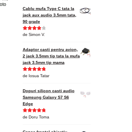
oto
Cablu mufa Type C tata la
jack aux audio 3.5mm tata,
90 grade
Evaluat la
de Simon V.
4
din 5
Adaptor casti pentru avion,
2 jack 3.5mm tip tata la mufa
jack 3.5mm tip mama
Evaluat la
5
de Iosua Tatar
din 5
Dopuri silicon casti audio
Samsung Galaxy S7 S6
Edge
Evaluat la
5
de Doru Toma
din 5
Capac frontal obiectiv