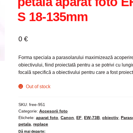
petala aparat foto E
S 18-135mm
0
€
Forma speciala a parasolarului maximizează acoperir
obiectivului, fiind proiectată pentru a se potrivi cu lun
focală specifică a obiectivului pentru care a fost proiect
Out of stock
SKU:
free-951
Categorie:
Accesorii foto
Etichete:
aparat foto
,
Canon
,
EF
,
EW-73B
,
obiectiv
,
Paras
petala
,
replace
Dă mai departe: