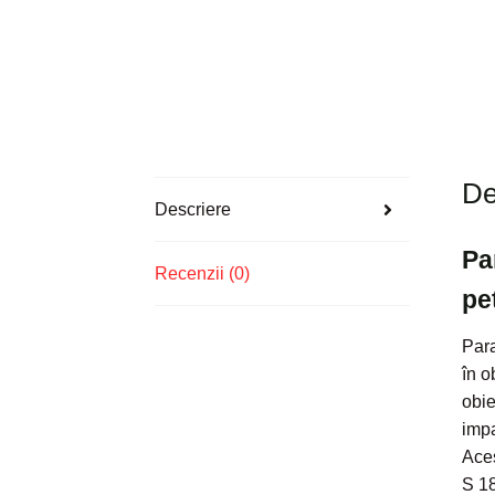
De
Descriere
Pa
Recenzii (0)
pe
Para
în o
obie
impa
Aces
S 18