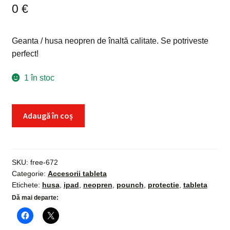
0
€
Geanta / husa neopren de înaltă calitate. Se potriveste
perfect!
1 în stoc
Cantitate
Adaugă în coș
Husa
protectie
neopren
tableta,
SKU:
free-672
Categorie:
Accesorii tableta
iPad,
Etichete:
husa
,
ipad
,
neopren
,
pounch
,
protectie
,
tableta
tip
Dă mai departe:
pounch,
de
7”