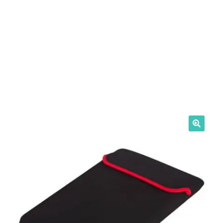
Intrebari si raspunsuri
Magazin
Plată
Politica de utilizare cookie
Privacy Policy