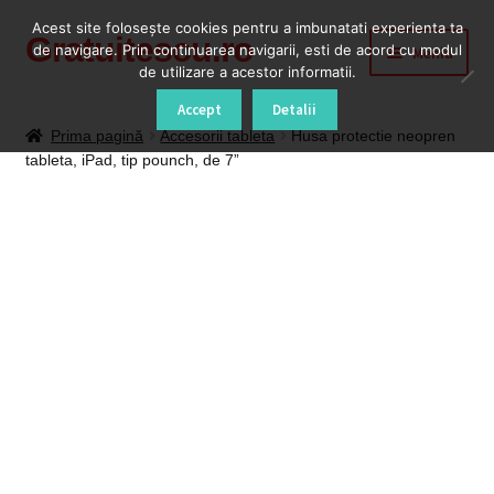
Acest site foloseşte cookies pentru a imbunatati experienta ta
Gratuitescu.ro
Sari
Sari
de navigare. Prin continuarea navigarii, esti de acord cu modul
Meniu
la
la
de utilizare a acestor informatii.
navigare
conținut
Prima pagină
Accept
Detalii
Prima pagină
Accesorii tableta
Husa protectie neopren
tableta, iPad, tip pounch, de 7”
Blog
Cod Deblocare Radio, Decodare Casetofon Auto
Contact
Contul meu
Coș
Despre