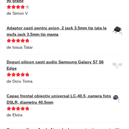
90 grade
Evaluat la
de Simon V.
4
din 5
Adaptor casti pentru avion, 2 jack 3.5mm tip tata la
mufa jack 3.5mm tip mama
Evaluat la
5
de Iosua Tatar
din 5
Dopuri silicon casti audio Samsung Galaxy S7 S6
Edge
Evaluat la
5
de Doru Toma
din 5
Capac frontal obiectiv universal LC-40.5, camera foto
DSLR, diametru 40.5mm
Evaluat la
5
de Elvira
din 5