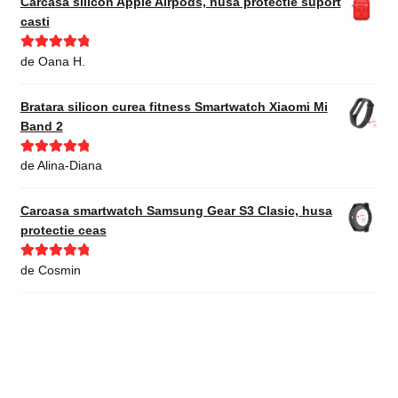
Carcasa silicon Apple Airpods, husa protectie suport
casti
Evaluat la
5
de Oana H.
din 5
Bratara silicon curea fitness Smartwatch Xiaomi Mi
Band 2
Evaluat la
5
de Alina-Diana
din 5
Carcasa smartwatch Samsung Gear S3 Clasic, husa
protectie ceas
Evaluat la
5
de Cosmin
din 5