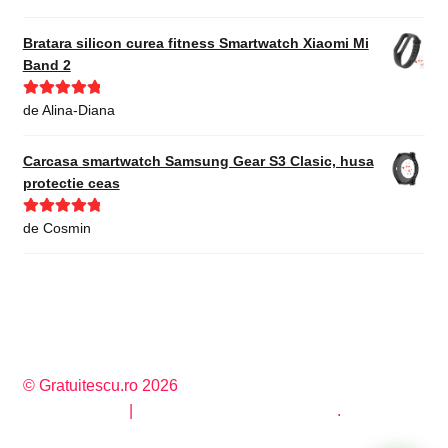
din 5
Bratara silicon curea fitness Smartwatch Xiaomi Mi
Band 2
Evaluat la
5
de Alina-Diana
din 5
Carcasa smartwatch Samsung Gear S3 Clasic, husa
protectie ceas
Evaluat la
5
de Cosmin
din 5
© Gratuitescu.ro 2026
Privacy Policy
Construit cu WooCommerce
.