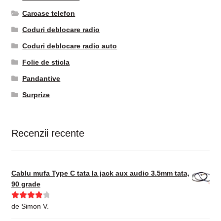
Carcase telefon
Coduri deblocare radio
Coduri deblocare radio auto
Folie de sticla
Pandantive
Surprize
Recenzii recente
Cablu mufa Type C tata la jack aux audio 3.5mm tata,
90 grade
Evaluat la
de Simon V.
4
din 5