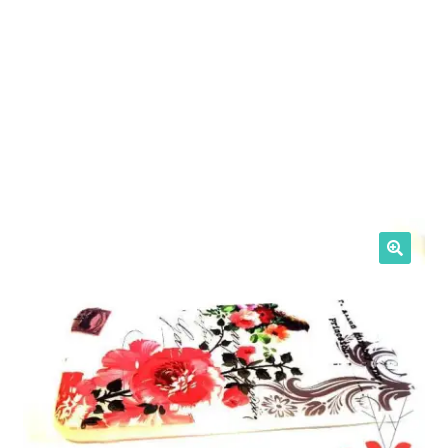
Intrebari si raspunsuri
Magazin
Plată
Politica de utilizare cookie
Privacy Policy