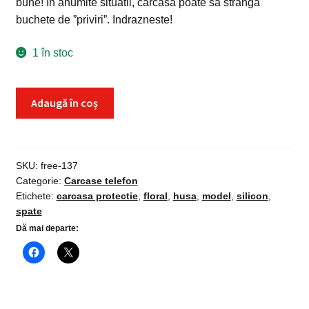
bune! In anumite situatii, carcasa poate sa stranga
buchete de ”priviri”. Indrazneste!
1 în stoc
Cantitate
Adaugă în coș
Husa
iPhone
7
Plus,
SKU:
free-137
Categorie:
Carcase telefon
carcasa
Etichete:
carcasa protectie
,
floral
,
husa
,
model
,
silicon
,
protectie
spate
silicon
Dă mai departe:
spate,
model
desen