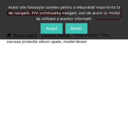
Acest site foloseşte cookies pentru a imbunatati experienta ta
Gratuitescu.ro
Sari
Sari
de navigare. Prin continuarea navigarii, esti de acord cu modul
Meniu
la
la
de utilizare a acestor informatii.
navigare
conținut
Prima pagină
Accept
Detalii
Prima pagină
Carcase telefon
Husa iPhone 7 Plus,
carcasa protectie silicon spate, model desen
Blog
Cod Deblocare Radio, Decodare Casetofon Auto
Contact
Contul meu
Coș
Despre