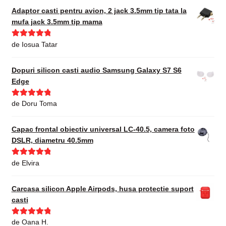
Adaptor casti pentru avion, 2 jack 3.5mm tip tata la
mufa jack 3.5mm tip mama
Evaluat la
5
de Iosua Tatar
din 5
Dopuri silicon casti audio Samsung Galaxy S7 S6
Edge
Evaluat la
5
de Doru Toma
din 5
Capac frontal obiectiv universal LC-40.5, camera foto
DSLR, diametru 40.5mm
Evaluat la
5
de Elvira
din 5
Carcasa silicon Apple Airpods, husa protectie suport
casti
Evaluat la
5
de Oana H.