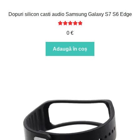
Dopuri silicon casti audio Samsung Galaxy S7 S6 Edge
Evaluat la
0
€
5.00
din 5
Adaugă în coș