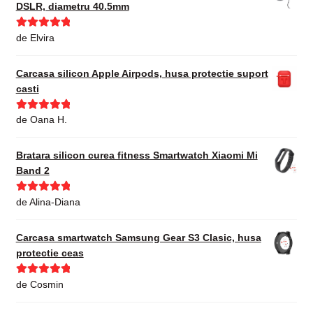
DSLR, diametru 40.5mm
Evaluat la
5
de Elvira
din 5
Carcasa silicon Apple Airpods, husa protectie suport
casti
Evaluat la
5
de Oana H.
din 5
Bratara silicon curea fitness Smartwatch Xiaomi Mi
Band 2
Evaluat la
5
de Alina-Diana
din 5
Carcasa smartwatch Samsung Gear S3 Clasic, husa
protectie ceas
Evaluat la
5
de Cosmin
din 5