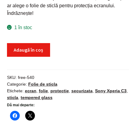
ar alege o folie de sticlă pentru protecția ecranului.
Îndrăznește!
1 în stoc
Cantitate
Adaugă în coș
Folie
sticla
Sony
Xperia
SKU:
free-540
Categorie:
Folie de sticla
C3,
Etichete:
ecran
,
folie
,
protectie
,
securizata
,
Sony Xperia C3
,
Tempered
sticla
,
tempered glass
Glass,
Dă mai departe:
protectie
securizata
ecran