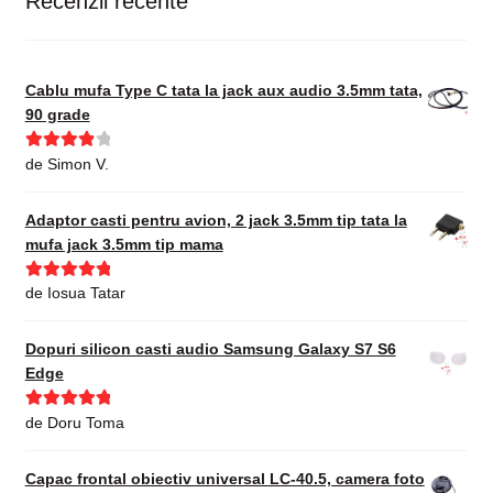
Recenzii recente
Cablu mufa Type C tata la jack aux audio 3.5mm tata,
90 grade
Evaluat la
de Simon V.
4
din 5
Adaptor casti pentru avion, 2 jack 3.5mm tip tata la
mufa jack 3.5mm tip mama
Evaluat la
5
de Iosua Tatar
din 5
Dopuri silicon casti audio Samsung Galaxy S7 S6
Edge
Evaluat la
5
de Doru Toma
din 5
Capac frontal obiectiv universal LC-40.5, camera foto