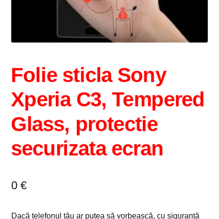
Intrebari si raspunsuri
Magazin
Plată
Folie sticla Sony
Politica de utilizare cookie
Xperia C3, Tempered
Privacy Policy
Glass, protectie
securizata ecran
0
€
Dacă telefonul tău ar putea să vorbească, cu siguranță