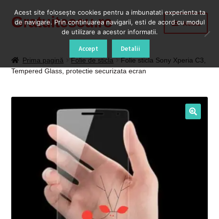
Acest site foloseşte cookies pentru a imbunatati experienta ta
Gratuitescu.ro
Sari
Sari
de navigare. Prin continuarea navigarii, esti de acord cu modul
Meniu
la
la
de utilizare a acestor informatii.
navigare
conținut
Prima pagină
Accept
Detalii
Prima pagină
Folie de sticla
Folie sticla Sony Xperia C3,
Tempered Glass, protectie securizata ecran
Blog
Cod Deblocare Radio, Decodare Casetofon Auto
Contact
Contul meu
Coș
Despre