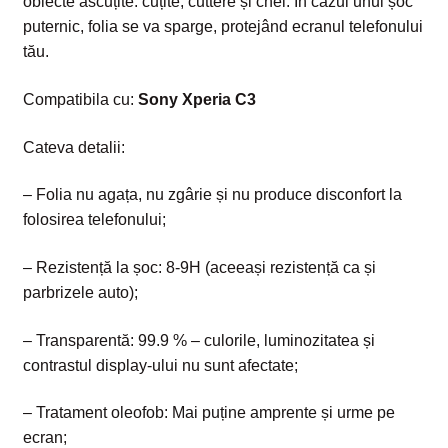
obiecte ascuțite: cuțite, cuttere și chei. În cazul unui șoc
puternic, folia se va sparge, protejând ecranul telefonului
tău.
Compatibila cu:
Sony Xperia C3
Cateva detalii:
– Folia nu agața, nu zgârie și nu produce disconfort la
folosirea telefonului;
– Rezistență la șoc: 8-9H (aceeași rezistență ca și
parbrizele auto);
– Transparentă: 99.9 % – culorile, luminozitatea și
contrastul display-ului nu sunt afectate;
– Tratament oleofob: Mai puține amprente și urme pe
ecran;