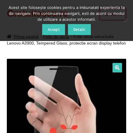
Acest site foloseşte cookies pentru a imbunatati experienta ta
Gratuitescu.ro
Sari
Sari
de navigare. Prin continuarea navigarii, esti de acord cu modul
Meniu
la
la
de utilizare a acestor informatii.
navigare
conținut
Prima pagină
Accept
Detalii
Prima pagină
Folie de sticla
Folie sticla securizata
Lenovo A3900, Tempered Glass, protectie ecran display telefon
Blog
Cod Deblocare Radio, Decodare Casetofon Auto
Contact
Contul meu
Coș
Despre