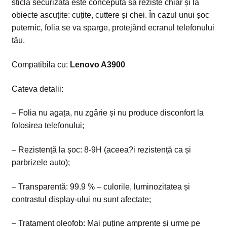
sticla securizată este concepută să reziste chiar și la
obiecte ascuțite: cuțite, cuttere și chei. În cazul unui șoc
puternic, folia se va sparge, protejând ecranul telefonului
tău.
Compatibila cu:
Lenovo A3900
Cateva detalii:
– Folia nu agața, nu zgârie și nu produce disconfort la
folosirea telefonului;
– Rezistență la șoc: 8-9H (aceea?i rezistență ca și
parbrizele auto);
– Transparentă: 99.9 % – culorile, luminozitatea și
contrastul display-ului nu sunt afectate;
– Tratament oleofob: Mai puține amprente și urme pe