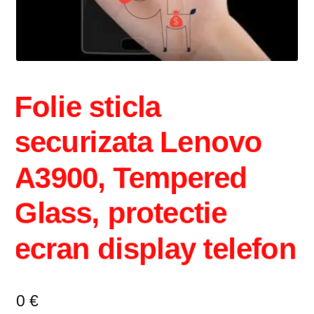
Intrebari si raspunsuri
Magazin
Plată
Folie sticla
Politica de utilizare cookie
securizata Lenovo
Privacy Policy
A3900, Tempered
Glass, protectie
ecran display telefon
0
€