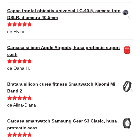
din 5
Capac frontal obiectiv universal LC-40.5, camera foto
DSLR, diametru 40.5mm
Evaluat la
5
de Elvira
din 5
Carcasa silicon Apple Airpods, husa protectie suport
casti
Evaluat la
5
de Oana H.
din 5
Bratara silicon curea fitness Smartwatch Xiaomi Mi
Band 2
Evaluat la
5
de Alina-Diana
din 5
Carcasa smartwatch Samsung Gear S3 Clasic, husa
protectie ceas