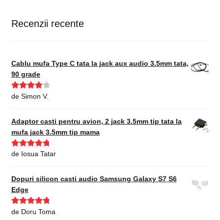
Recenzii recente
Cablu mufa Type C tata la jack aux audio 3.5mm tata,
90 grade
Evaluat la
de Simon V.
4
din 5
Adaptor casti pentru avion, 2 jack 3.5mm tip tata la
mufa jack 3.5mm tip mama
Evaluat la
5
de Iosua Tatar
din 5
Dopuri silicon casti audio Samsung Galaxy S7 S6
Edge
Evaluat la
5
de Doru Toma