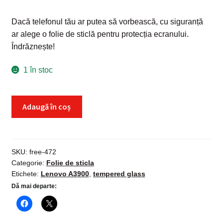
Dacă telefonul tău ar putea să vorbească, cu siguranță
ar alege o folie de sticlă pentru protecția ecranului.
Îndrăznește!
1 în stoc
Cantitate
Adaugă în coș
Folie
sticla
securizata
Lenovo
SKU:
free-472
Categorie:
Folie de sticla
A3900,
Etichete:
Lenovo A3900
,
tempered glass
Tempered
Dă mai departe:
Glass,
protectie
ecran