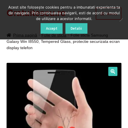
Acest site foloseşte cookies pentru a imbunatati experienta ta
Gratuitescu.ro
Sari
Sari
de navigare. Prin continuarea navigarii, esti de acord cu modul
Meniu
la
la
de utilizare a acestor informatii.
navigare
conținut
Prima pagină
Accept
Detalii
Prima pagină
Folie de sticla
Folie sticla Samsung
Galaxy Win I8550, Tempered Glass, protectie securizata ecran
Blog
display telefon
Cod Deblocare Radio, Decodare Casetofon Auto
Contact
Contul meu
Coș
Despre