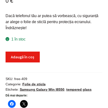
0
€
Dacă telefonul tău ar putea să vorbească, cu siguranță
ar alege o folie de sticlă pentru protecția ecranului.
Îndrăznește!
1 în stoc
Cantitate
Adaugă în coș
Folie
sticla
Samsung
Galaxy
SKU:
free-409
Categorie:
Folie de sticla
Win
Etichete:
Samsung Galaxy Win I8550
,
tempered glass
I8550,
Dă mai departe:
Tempered
Glass,