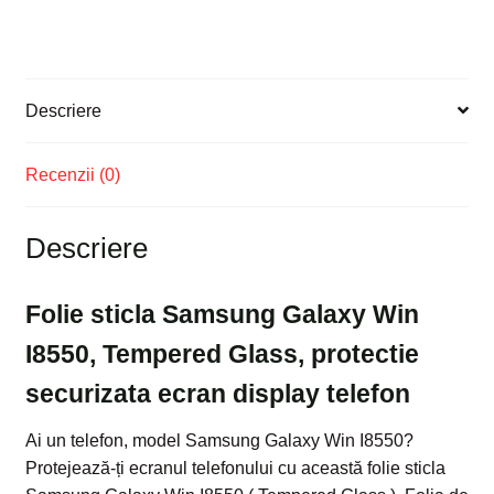
protectie
securizata
ecran
display
Descriere
telefon
Recenzii (0)
Descriere
Folie sticla Samsung Galaxy Win
I8550, Tempered Glass, protectie
securizata ecran display telefon
Ai un telefon, model Samsung Galaxy Win I8550?
Protejează-ți ecranul telefonului cu această folie sticla