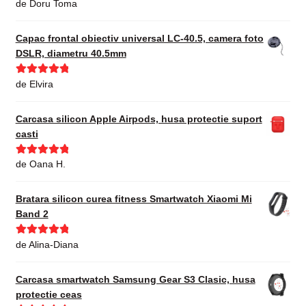
Evaluat la
5
de Doru Toma
din 5
Capac frontal obiectiv universal LC-40.5, camera foto
DSLR, diametru 40.5mm
Evaluat la
5
de Elvira
din 5
Carcasa silicon Apple Airpods, husa protectie suport
casti
Evaluat la
5
de Oana H.
din 5
Bratara silicon curea fitness Smartwatch Xiaomi Mi
Band 2
Evaluat la
5
de Alina-Diana
din 5
Carcasa smartwatch Samsung Gear S3 Clasic, husa
protectie ceas