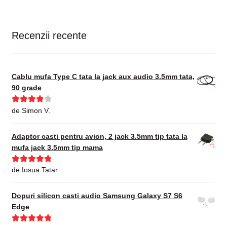
Recenzii recente
Cablu mufa Type C tata la jack aux audio 3.5mm tata,
90 grade
Evaluat la
de Simon V.
4
din 5
Adaptor casti pentru avion, 2 jack 3.5mm tip tata la
mufa jack 3.5mm tip mama
Evaluat la
5
de Iosua Tatar
din 5
Dopuri silicon casti audio Samsung Galaxy S7 S6
Edge