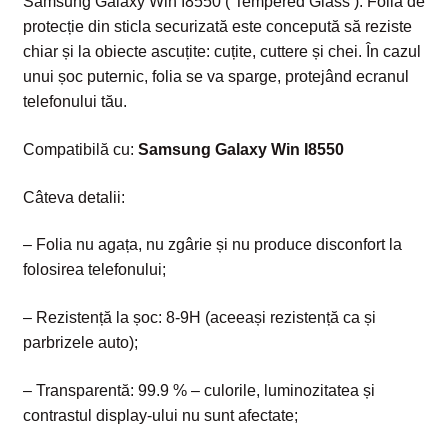
Samsung Galaxy Win I8550 ( Tempered Glass ). Folia de
protecție din sticla securizată este concepută să reziste
chiar și la obiecte ascuțite: cuțite, cuttere și chei. În cazul
unui șoc puternic, folia se va sparge, protejând ecranul
telefonului tău.
Compatibilă cu:
Samsung Galaxy Win I8550
Câteva detalii:
– Folia nu agața, nu zgârie și nu produce disconfort la
folosirea telefonului;
– Rezistență la șoc: 8-9H (aceeași rezistență ca și
parbrizele auto);
– Transparentă: 99.9 % – culorile, luminozitatea și
contrastul display-ului nu sunt afectate;