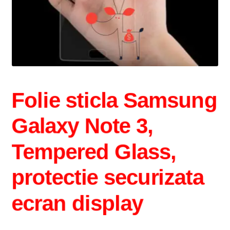
Folie sticla Samsung
Galaxy Note 3,
Tempered Glass,
protectie securizata
ecran display