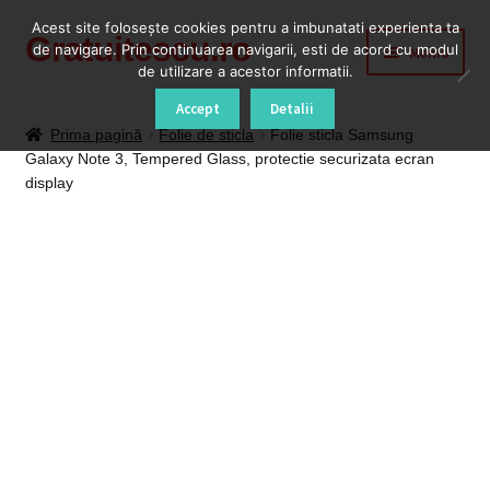
Acest site foloseşte cookies pentru a imbunatati experienta ta
Gratuitescu.ro
Sari
Sari
de navigare. Prin continuarea navigarii, esti de acord cu modul
Meniu
la
la
de utilizare a acestor informatii.
navigare
conținut
Prima pagină
Accept
Detalii
Prima pagină
Folie de sticla
Folie sticla Samsung
Galaxy Note 3, Tempered Glass, protectie securizata ecran
Blog
display
Cod Deblocare Radio, Decodare Casetofon Auto
Contact
Contul meu
Coș
Despre