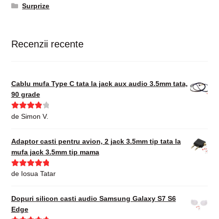
Surprize
Recenzii recente
Cablu mufa Type C tata la jack aux audio 3.5mm tata,
90 grade
Evaluat la
de Simon V.
4
din 5
Adaptor casti pentru avion, 2 jack 3.5mm tip tata la
mufa jack 3.5mm tip mama
Evaluat la
5
de Iosua Tatar
din 5
Dopuri silicon casti audio Samsung Galaxy S7 S6
Edge