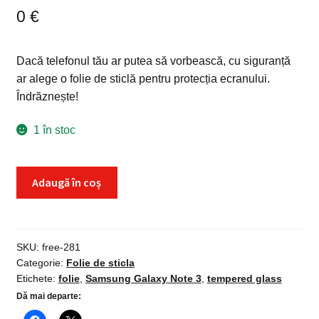
0
€
Dacă telefonul tău ar putea să vorbească, cu siguranță
ar alege o folie de sticlă pentru protecția ecranului.
Îndrăznește!
1 în stoc
Cantitate
Adaugă în coș
Folie
sticla
Samsung
Galaxy
SKU:
free-281
Categorie:
Folie de sticla
Note
Etichete:
folie
,
Samsung Galaxy Note 3
,
tempered glass
3,
Dă mai departe:
Tempered
Glass,