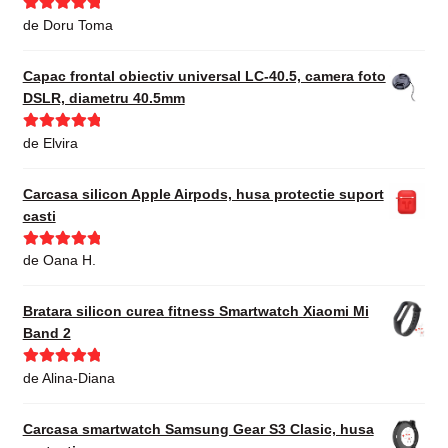
Evaluat la
5
de Doru Toma
din 5
Capac frontal obiectiv universal LC-40.5, camera foto
DSLR, diametru 40.5mm
Evaluat la
5
de Elvira
din 5
Carcasa silicon Apple Airpods, husa protectie suport
casti
Evaluat la
5
de Oana H.
din 5
Bratara silicon curea fitness Smartwatch Xiaomi Mi
Band 2
Evaluat la
5
de Alina-Diana
din 5
Carcasa smartwatch Samsung Gear S3 Clasic, husa