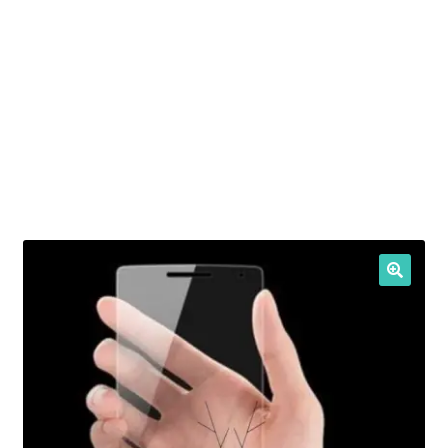
Intrebari si raspunsuri
Magazin
Plată
Politica de utilizare cookie
Privacy Policy