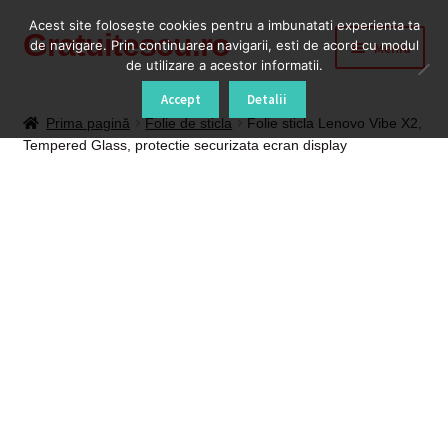
Acest site foloseşte cookies pentru a imbunatati experienta ta
Gratuitescu.ro
Sari
Sari
de navigare. Prin continuarea navigarii, esti de acord cu modul
Meniu
la
la
de utilizare a acestor informatii.
navigare
conținut
Prima pagină
Accept
Detalii
Prima pagină
Folie de sticla
Folie sticla Lenovo Vibe X2,
Tempered Glass, protectie securizata ecran display
Blog
Cod Deblocare Radio, Decodare Casetofon Auto
Contact
Contul meu
Coș
Despre