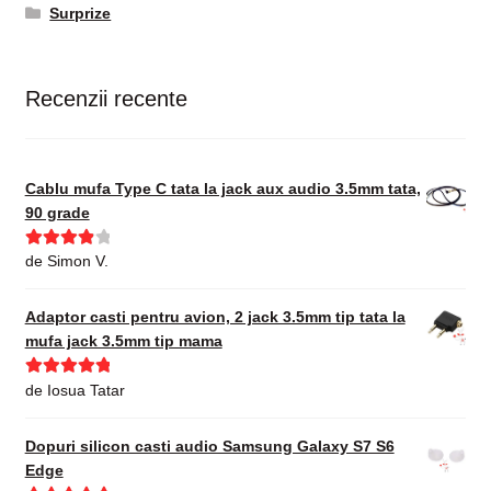
Surprize
Recenzii recente
Cablu mufa Type C tata la jack aux audio 3.5mm tata,
90 grade
Evaluat la
de Simon V.
4
din 5
Adaptor casti pentru avion, 2 jack 3.5mm tip tata la
mufa jack 3.5mm tip mama
Evaluat la
5
de Iosua Tatar
din 5
Dopuri silicon casti audio Samsung Galaxy S7 S6
Edge