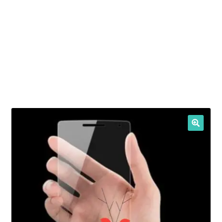
Intrebari si raspunsuri
Magazin
Plată
Politica de utilizare cookie
Privacy Policy