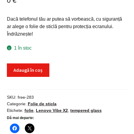
0
€
Dacă telefonul tău ar putea să vorbească, cu siguranță
ar alege o folie de sticlă pentru protecția ecranului.
Îndrăznește!
1 în stoc
Cantitate
Adaugă în coș
Folie
sticla
Lenovo
Vibe
SKU:
free-283
Categorie:
Folie de sticla
X2,
Etichete:
folie
,
Lenovo Vibe X2
,
tempered glass
Tempered
Dă mai departe:
Glass,
protectie