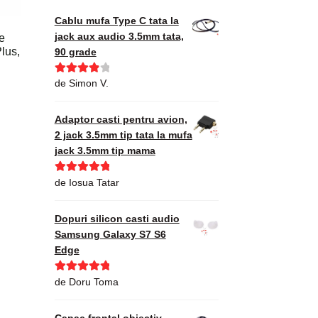
Cablu mufa Type C tata la
jack aux audio 3.5mm tata,
te
lus,
90 grade
Evaluat la
de Simon V.
4
din 5
Adaptor casti pentru avion,
2 jack 3.5mm tip tata la mufa
jack 3.5mm tip mama
Evaluat la
5
de Iosua Tatar
din 5
Dopuri silicon casti audio
Samsung Galaxy S7 S6
Edge
Evaluat la
5
de Doru Toma
din 5
Capac frontal obiectiv