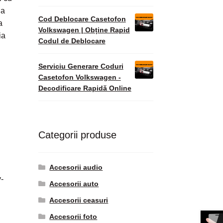
ia
Cod Deblocare Casetofon
a
Volkswagen | Obține Rapid
ia
Codul de Deblocare
Serviciu Generare Coduri
Casetofon Volkswagen -
Decodificare Rapidă Online
Categorii produse
Accesorii audio
-
Accesorii auto
Accesorii ceasuri
Accesorii foto