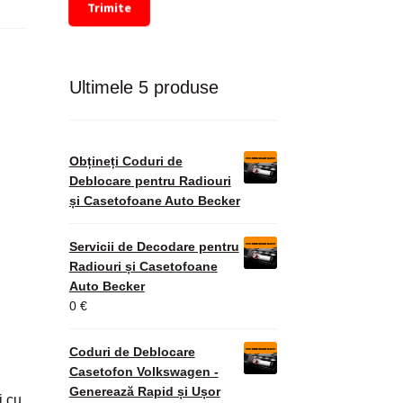
Trimite
Ultimele 5 produse
Obțineți Coduri de
Deblocare pentru Radiouri
și Casetofoane Auto Becker
Servicii de Decodare pentru
Radiouri și Casetofoane
Auto Becker
0
€
Coduri de Deblocare
Casetofon Volkswagen -
Generează Rapid și Ușor
i cu