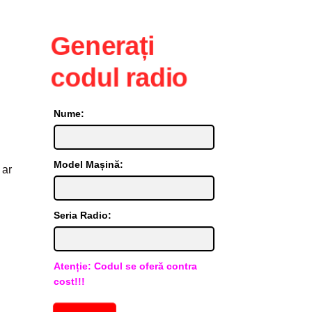
Generați
codul radio
Nume:
Model Mașină:
 ar
Seria Radio:
Atenție: Codul se oferă contra
cost!!!