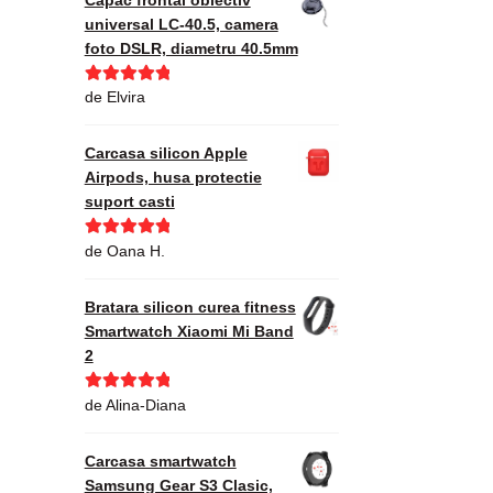
universal LC-40.5, camera
foto DSLR, diametru 40.5mm
Evaluat la
5
de Elvira
din 5
Carcasa silicon Apple
Airpods, husa protectie
suport casti
Evaluat la
5
de Oana H.
din 5
Bratara silicon curea fitness
Smartwatch Xiaomi Mi Band
2
Evaluat la
5
de Alina-Diana
din 5
Carcasa smartwatch
Samsung Gear S3 Clasic,