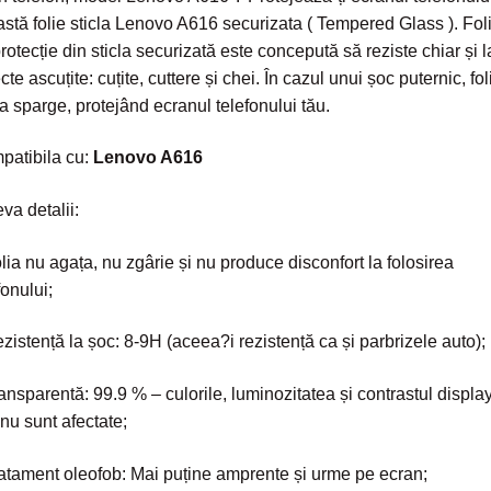
stă folie sticla Lenovo A616 securizata ( Tempered Glass ). Fol
rotecție din sticla securizată este concepută să reziste chiar și l
cte ascuțite: cuțite, cuttere și chei. În cazul unui șoc puternic, fol
a sparge, protejând ecranul telefonului tău.
patibila cu:
Lenovo A616
va detalii:
lia nu agața, nu zgârie și nu produce disconfort la folosirea
fonului;
zistență la șoc: 8-9H (aceea?i rezistență ca și parbrizele auto);
ansparentă: 99.9 % – culorile, luminozitatea și contrastul display
 nu sunt afectate;
atament oleofob: Mai puține amprente și urme pe ecran;