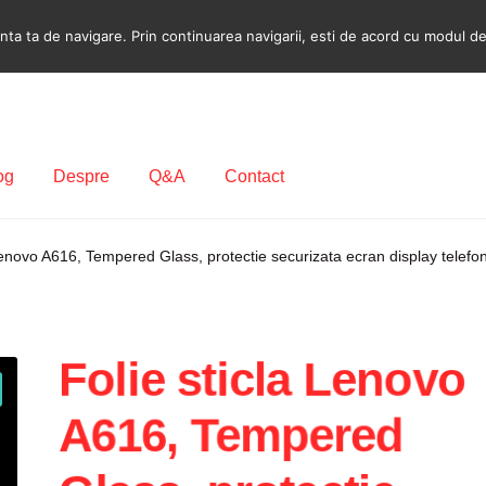
a ta de navigare. Prin continuarea navigarii, esti de acord cu modul de u
og
Despre
Q&A
Contact
ecodare Casetofon Auto
Contact
Contul meu
Coș
Despre
Lenovo A616, Tempered Glass, protectie securizata ecran display telefo
ca de utilizare cookie
Privacy Policy
Folie sticla Lenovo
A616, Tempered