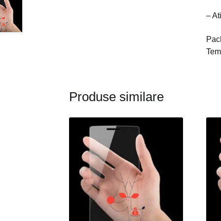
– At
Pach
Tem
Produse similare