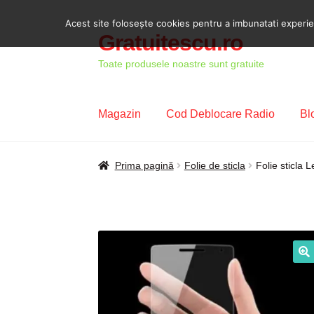
Acest site foloseşte cookies pentru a imbunatati experient
Gratuitescu.ro
Sari
Sari
la
la
Toate produsele noastre sunt gratuite
navigare
conținut
Magazin
Cod Deblocare Radio
Bl
Prima pagină
Blog
Cod Deblocare Radio, D
Prima pagină
Folie de sticla
Folie sticla 
Intrebari si raspunsuri
Magazin
Plată
Politi