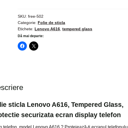
sticla
Lenovo
A616,
SKU:
free-502
Categorie:
Folie de sticla
Tempered
Etichete:
Lenovo A616
,
tempered glass
Glass,
Dă mai departe:
protectie
securizata
ecran
display
telefon
scriere
lie sticla Lenovo A616, Tempered Glass,
otectie securizata ecran display telefon
n telefon, model Lenovo A616 ? Protejează-ți ecranul telefonulu