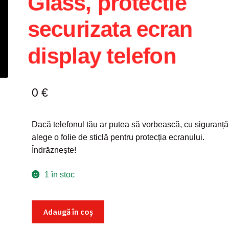
Glass, protectie
securizata ecran
display telefon
0
€
Dacă telefonul tău ar putea să vorbească, cu siguranță
alege o folie de sticlă pentru protecția ecranului.
Îndrăznește!
1 în stoc
Cantitate
Adaugă în coș
Folie