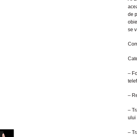
acea
de p
obie
se v
Com
Cate
– Fo
tele
– Re
– Tr
ului
– Tr