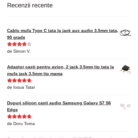
Recenzii recente
Cablu mufa Type C tata la jack aux audio 3.5mm tata,
90 grade
Evaluat la
de Simon V.
4
din 5
Adaptor casti pentru avion, 2 jack 3.5mm tip tata la
mufa jack 3.5mm tip mama
Evaluat la
5
de Iosua Tatar
din 5
Dopuri silicon casti audio Samsung Galaxy S7 S6
Edge
Evaluat la
5
de Doru Toma
din 5