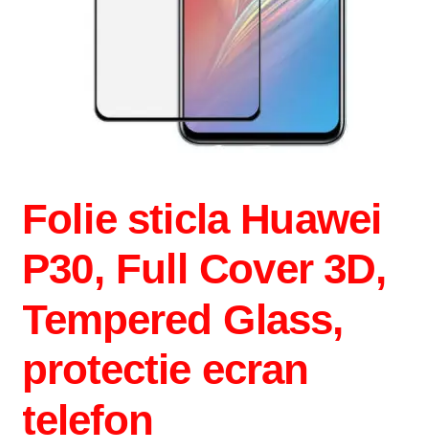
Intrebari si raspunsuri
Magazin
Plată
Politica de utilizare cookie
Folie sticla Huawei
Privacy Policy
P30, Full Cover 3D,
Tempered Glass,
protectie ecran
telefon