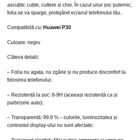
ascuțite: cuțite, cuttere și chei. În cazul unui șoc puternic,
folia se va sparge, protejând ecranul telefonului tău.
Compatibilă cu:
Huawei P30
Culoare: negru
Câteva detalii:
– Folia nu agața, nu zgârie și nu produce disconfort la
folosirea telefonului;
– Rezistență la șoc: 8-9H (aceeași rezistență ca și
parbrizele auto);
– Transparentă: 99.9 % – culorile, luminozitatea și
contrastul display-ului nu sunt afectate;