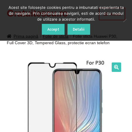
Acest site foloseşte cookies pentru a imbunatati experienta ta
Gratuitescu.ro
Sari
Sari
de navigare. Prin continuarea navigarii, esti de acord cu modul
Meniu
la
la
de utilizare a acestor informatii.
navigare
conținut
Prima pagină
Accept
Detalii
Prima pagină
Folie de sticla
Folie sticla Huawei P30,
Full Cover 3D, Tempered Glass, protectie ecran telefon
Blog
Cod Deblocare Radio, Decodare Casetofon Auto
Contact
Contul meu
Coș
Despre