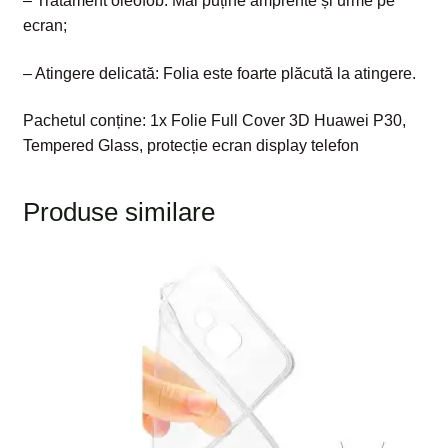
– Tratament oleofob: Mai puține amprente și urme pe
ecran;
– Atingere delicată: Folia este foarte plăcută la atingere.
Pachetul conține: 1x Folie Full Cover 3D Huawei P30,
Tempered Glass, protecție ecran display telefon
Produse similare