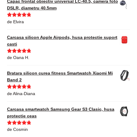
Capac frontal obiectiv universal LC-40.5, camera foto
DSLR, diametru 40.5mm
Evaluat la
5
de Elvira
din 5
Carcasa silicon Apple Airpods, husa protectie suport
casti
Evaluat la
5
de Oana H.
din 5
Bratara silicon curea fitness Smartwatch Xiaomi Mi
Band 2
Evaluat la
5
de Alina-Diana
din 5
Carcasa smartwatch Samsung Gear S3 Clasic, husa
protectie ceas
Evaluat la
5
de Cosmin
din 5