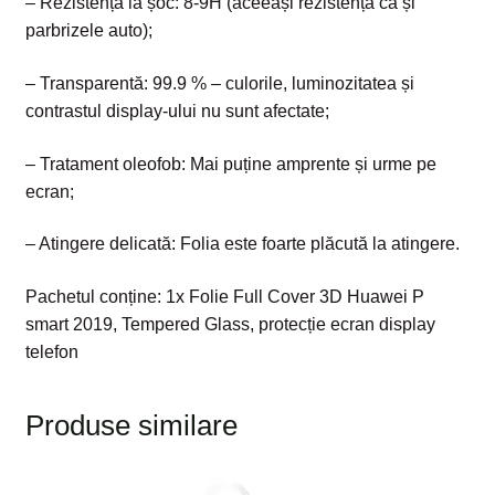
– Rezistență la șoc: 8-9H (aceeași rezistență ca și
parbrizele auto);
– Transparentă: 99.9 % – culorile, luminozitatea și
contrastul display-ului nu sunt afectate;
– Tratament oleofob: Mai puține amprente și urme pe
ecran;
– Atingere delicată: Folia este foarte plăcută la atingere.
Pachetul conține: 1x Folie Full Cover 3D Huawei P
smart 2019, Tempered Glass, protecție ecran display
telefon
Produse similare