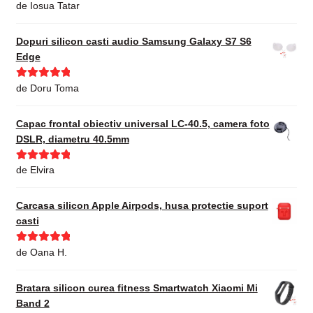
Evaluat la
5
de Iosua Tatar
din 5
Dopuri silicon casti audio Samsung Galaxy S7 S6
Edge
Evaluat la
5
de Doru Toma
din 5
Capac frontal obiectiv universal LC-40.5, camera foto
DSLR, diametru 40.5mm
Evaluat la
5
de Elvira
din 5
Carcasa silicon Apple Airpods, husa protectie suport
casti
Evaluat la
5
de Oana H.
din 5
Bratara silicon curea fitness Smartwatch Xiaomi Mi
Band 2