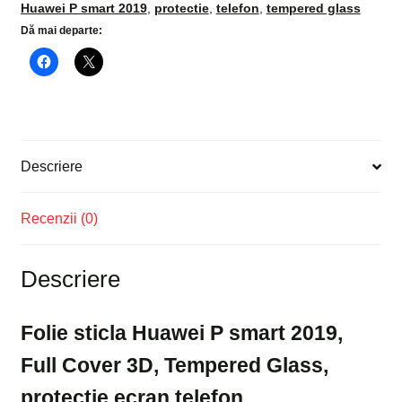
Huawei P smart 2019
,
protectie
,
telefon
,
tempered glass
Full
Dă mai departe:
Cover
3D,
Tempered
Glass,
protectie
ecran
Descriere
telefon
Recenzii (0)
Descriere
Folie sticla Huawei P smart 2019,
Full Cover 3D, Tempered Glass,
protectie ecran telefon