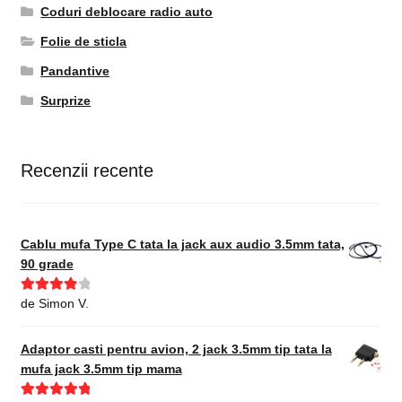
Coduri deblocare radio auto
Folie de sticla
Pandantive
Surprize
Recenzii recente
Cablu mufa Type C tata la jack aux audio 3.5mm tata,
90 grade
Evaluat la
de Simon V.
4
din 5
Adaptor casti pentru avion, 2 jack 3.5mm tip tata la
mufa jack 3.5mm tip mama