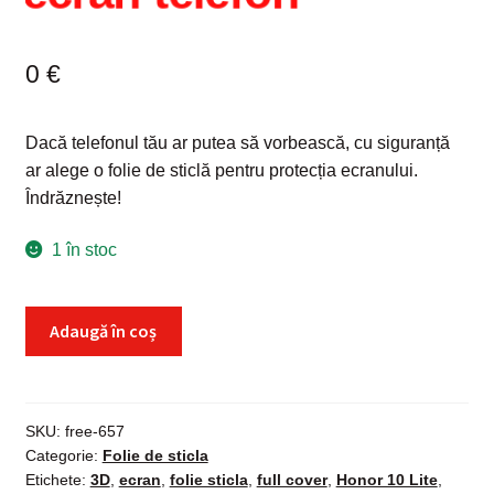
0
€
Dacă telefonul tău ar putea să vorbească, cu siguranță
ar alege o folie de sticlă pentru protecția ecranului.
Îndrăznește!
1 în stoc
Cantitate
Adaugă în coș
Folie
sticla
Huawei
P
SKU:
free-657
Categorie:
Folie de sticla
smart
Etichete:
3D
,
ecran
,
folie sticla
,
full cover
,
Honor 10 Lite
,
2019,