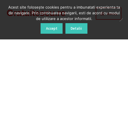
Acest site foloseşte cookies pentru a imbunatati experienta ta
Gratuitescu.ro
Sari
Sari
de navigare. Prin continuarea navigarii, esti de acord cu modul
Meniu
la
la
de utilizare a acestor informatii.
navigare
conținut
Prima pagină
Accept
Detalii
Blog
Cod Deblocare Radio, Decodare Casetofon Auto
Contact
Contul meu
Coș
Despre