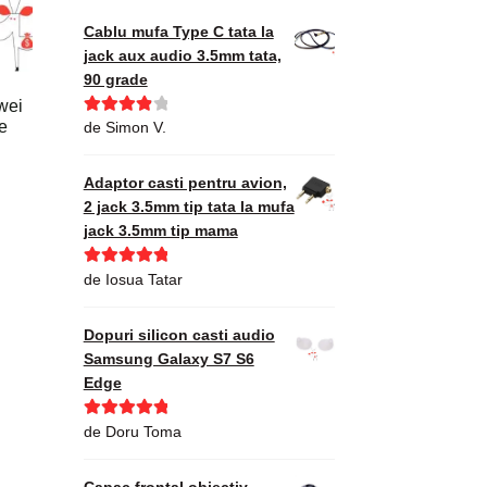
Cablu mufa Type C tata la
jack aux audio 3.5mm tata,
90 grade
wei
e
Evaluat la
de Simon V.
4
din 5
Adaptor casti pentru avion,
2 jack 3.5mm tip tata la mufa
jack 3.5mm tip mama
Evaluat la
5
de Iosua Tatar
din 5
Dopuri silicon casti audio
Samsung Galaxy S7 S6
Edge
Evaluat la
5
de Doru Toma
din 5
Capac frontal obiectiv