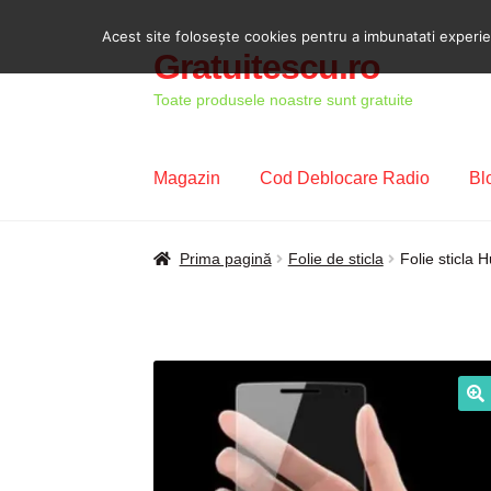
Acest site foloseşte cookies pentru a imbunatati experient
Gratuitescu.ro
Sari
Sari
la
la
Toate produsele noastre sunt gratuite
navigare
conținut
Magazin
Cod Deblocare Radio
Bl
Prima pagină
Blog
Cod Deblocare Radio, D
Prima pagină
Folie de sticla
Folie sticla 
Intrebari si raspunsuri
Magazin
Plată
Politi