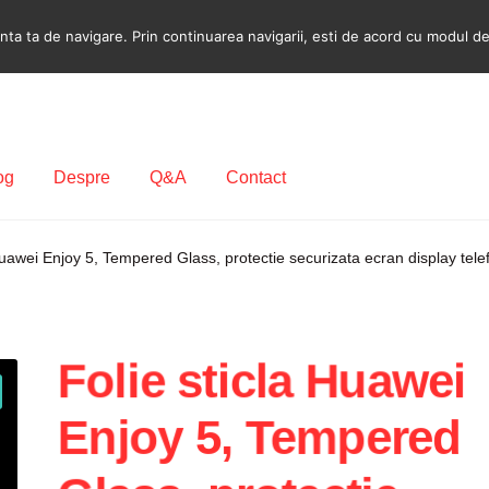
a ta de navigare. Prin continuarea navigarii, esti de acord cu modul de u
og
Despre
Q&A
Contact
ecodare Casetofon Auto
Contact
Contul meu
Coș
Despre
Huawei Enjoy 5, Tempered Glass, protectie securizata ecran display tele
ca de utilizare cookie
Privacy Policy
Folie sticla Huawei
Enjoy 5, Tempered