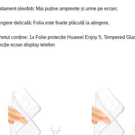
atament oleofob: Mai puține amprente și urme pe ecran;
ingere delicată: Folia este foarte plăcută la atingere.
etul conține: 1x Folie protectie Huawei Enjoy 5, Tempered Gla
ecție ecran display telefon