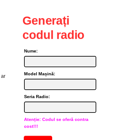
Generați
codul radio
Nume:
Model Mașină:
 ar
Seria Radio:
Atenție: Codul se oferă contra
cost!!!