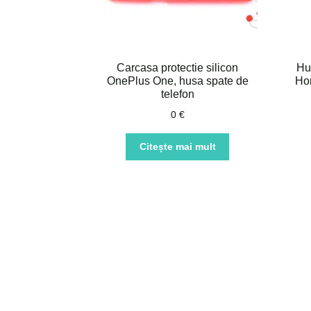
Carcasa protectie silicon
Hu
OnePlus One, husa spate de
Hon
telefon
0
€
Citește mai mult