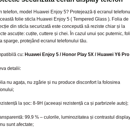
n telefon, model Huawei Enjoy 5? Protejează-ți ecranul telefonu
ceastă folie sticla Huawei Enjoy 5 ( Tempered Glass ). Folia de
ecție din sticla securizată este concepută să reziste chiar și la
cte ascuțite: cuțite, cuttere și chei. În cazul unui șoc puternic, fol
a sparge, protejând ecranul telefonului tău.
patibilă cu:
Huawei Enjoy 5 / Honor Play 5X / Huawei Y6 Pro
va detalii:
lia nu agața, nu zgârie și nu produce disconfort la folosirea
fonului;
zistență la șoc: 8-9H (aceeași rezistență ca și parbrizele auto);
ansparentă: 99.9 % – culorile, luminozitatea și contrastul display
 nu sunt afectate;