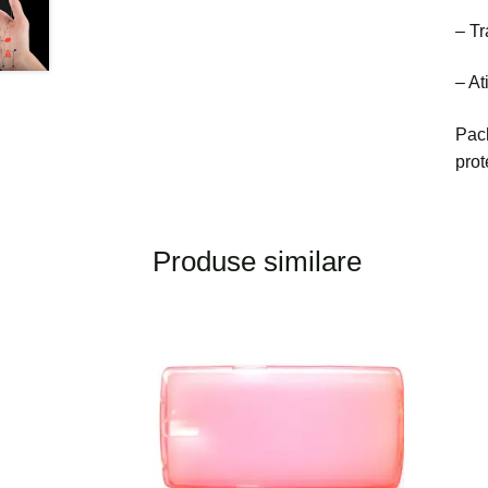
– Tr
– At
Pach
prot
Produse similare