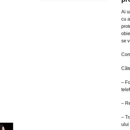
Ai u
cu a
prot
obie
se v
Com
Câte
– Fo
tele
– Re
– Tr
ului