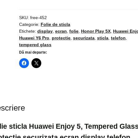
sticla
Huawei
Enjoy
SKU:
free-452
Categorie:
Folie de sticla
5,
Etichete:
display
,
ecran
,
folie
,
Honor Play 5X
,
Huawei Enj
Tempered
Huawei Y6 Pro
,
protectie
,
securizata
,
sticla
,
telefon
,
Glass,
tempered glass
protectie
Dă mai departe:
securizata
ecran
display
telefon
scriere
lie sticla Huawei Enjoy 5, Tempered Glass
otectie securizata ecran display telefon