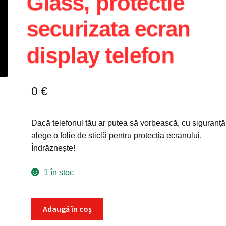
Glass, protectie
securizata ecran
display telefon
0
€
Dacă telefonul tău ar putea să vorbească, cu siguranță
alege o folie de sticlă pentru protecția ecranului.
Îndrăznește!
1 în stoc
Cantitate
Adaugă în coș
Folie