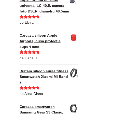
universal LC-40.5, camera
foto DSLR, diametru 40.5mm
Evaluat la
5
de Elvira
din 5
Carcasa silicon Apple
Airpods, husa protectie
suport casti
Evaluat la
5
de Oana H.
din 5
Bratara silicon curea fitness
Smartwatch Xiaomi Mi Band
2
Evaluat la
5
de Alina-Diana
din 5
Carcasa smartwatch
Samsung Gear S3 Clasic,