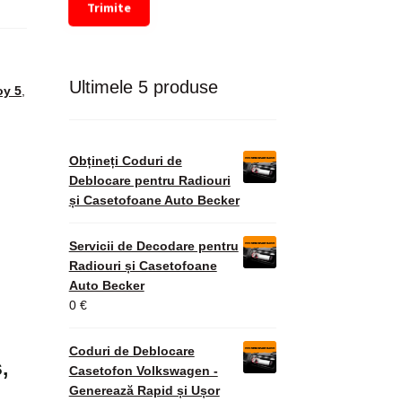
Trimite
Ultimele 5 produse
oy 5
,
Obțineți Coduri de
Deblocare pentru Radiouri
și Casetofoane Auto Becker
Servicii de Decodare pentru
Radiouri și Casetofoane
Auto Becker
0
€
Coduri de Deblocare
,
Casetofon Volkswagen -
Generează Rapid și Ușor