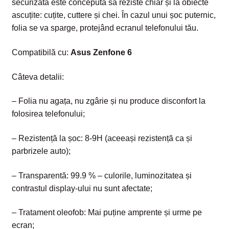
securizată este concepută să reziste chiar și la obiecte
ascuțite: cuțite, cuttere și chei. În cazul unui șoc puternic,
folia se va sparge, protejând ecranul telefonului tău.
Compatibilă cu:
Asus Zenfone 6
Câteva detalii:
– Folia nu agața, nu zgârie și nu produce disconfort la
folosirea telefonului;
– Rezistență la șoc: 8-9H (aceeași rezistență ca și
parbrizele auto);
– Transparentă: 99.9 % – culorile, luminozitatea și
contrastul display-ului nu sunt afectate;
– Tratament oleofob: Mai puține amprente și urme pe
ecran;