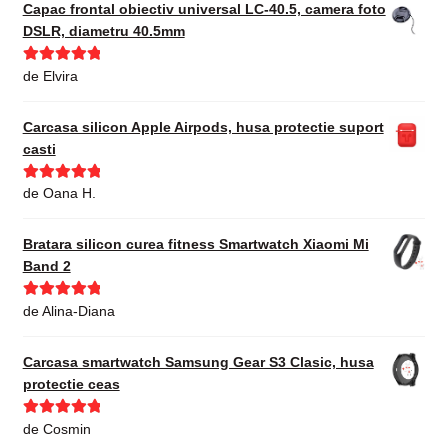
Capac frontal obiectiv universal LC-40.5, camera foto
DSLR, diametru 40.5mm
Evaluat la
5
de Elvira
din 5
Carcasa silicon Apple Airpods, husa protectie suport
casti
Evaluat la
5
de Oana H.
din 5
Bratara silicon curea fitness Smartwatch Xiaomi Mi
Band 2
Evaluat la
5
de Alina-Diana
din 5
Carcasa smartwatch Samsung Gear S3 Clasic, husa
protectie ceas
Evaluat la
5
de Cosmin