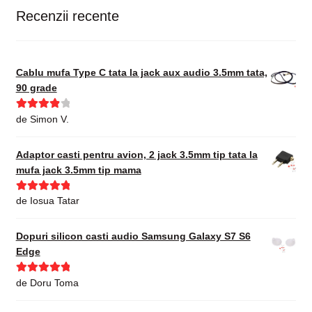
Recenzii recente
Cablu mufa Type C tata la jack aux audio 3.5mm tata,
90 grade
Evaluat la
de Simon V.
4
din 5
Adaptor casti pentru avion, 2 jack 3.5mm tip tata la
mufa jack 3.5mm tip mama
Evaluat la
5
de Iosua Tatar
din 5
Dopuri silicon casti audio Samsung Galaxy S7 S6
Edge
Evaluat la
5
de Doru Toma
din 5