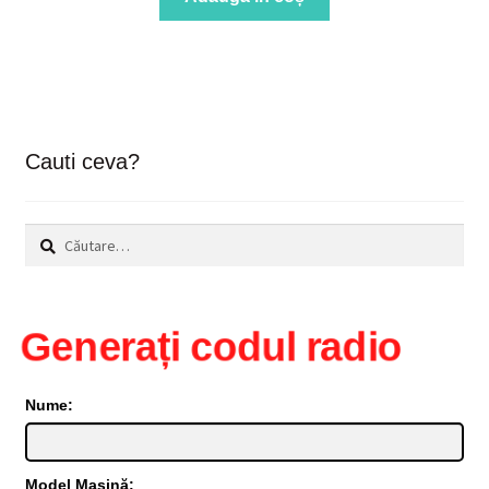
Cauti ceva?
Caută
după:
Generați codul radio
Nume:
Model Mașină: