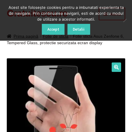
Acest site foloseşte cookies pentru a imbunatati experienta ta
Gratuitescu.ro
Sari
Sari
de navigare. Prin continuarea navigarii, esti de acord cu modul
Meniu
la
la
de utilizare a acestor informatii.
navigare
conținut
Prima pagină
Accept
Detalii
Prima pagină
Folie de sticla
Folie sticla Asus Zenfone 6,
Tempered Glass, protectie securizata ecran display
Blog
Cod Deblocare Radio, Decodare Casetofon Auto
Contact
Contul meu
Coș
Despre