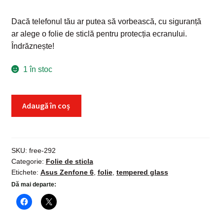
Dacă telefonul tău ar putea să vorbească, cu siguranță
ar alege o folie de sticlă pentru protecția ecranului.
Îndrăznește!
1 în stoc
Cantitate
Adaugă în coș
Folie
sticla
Asus
Zenfone
SKU:
free-292
Categorie:
Folie de sticla
6,
Etichete:
Asus Zenfone 6
,
folie
,
tempered glass
Tempered
Dă mai departe:
Glass,
protectie
securizata