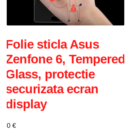
Intrebari si raspunsuri
Magazin
Plată
Folie sticla Asus
Politica de utilizare cookie
Zenfone 6, Tempered
Privacy Policy
Glass, protectie
securizata ecran
display
0
€