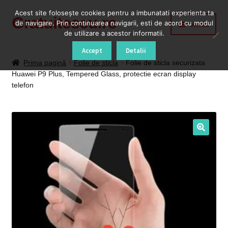
Acest site foloseşte cookies pentru a imbunatati experienta ta
Gratuitescu.ro
Sari
Sari
de navigare. Prin continuarea navigarii, esti de acord cu modul
Meniu
la
la
de utilizare a acestor informatii.
navigare
conținut
Prima pagină
Accept
Detalii
Prima pagină
Folie de sticla
Folie de sticla securizata
Huawei P9 Plus, Tempered Glass, protectie ecran display
Blog
telefon
Cod Deblocare Radio, Decodare Casetofon Auto
Contact
Contul meu
Coș
Despre