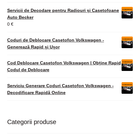
Servicii de Decodare pentru Radiouri și Casetofoane
Auto Becker
0
€
Coduri de Deblocare Casetofon Volkswagen -
Generează Rapid și Ușor
Cod Deblocare Casetofon Volkswagen | Obține Rapid
Codul de Deblocare
Serviciu Generare Coduri Casetofon Volkswagen -
Decodificare Rapidă Online
Categorii produse