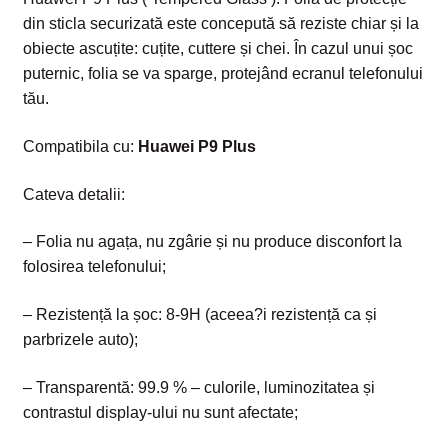
din sticla securizată este concepută să reziste chiar și la
obiecte ascuțite: cuțite, cuttere și chei. În cazul unui șoc
puternic, folia se va sparge, protejând ecranul telefonului
tău.
Compatibila cu:
Huawei P9 Plus
Cateva detalii:
– Folia nu agața, nu zgârie și nu produce disconfort la
folosirea telefonului;
– Rezistență la șoc: 8-9H (aceea?i rezistență ca și
parbrizele auto);
– Transparentă: 99.9 % – culorile, luminozitatea și
contrastul display-ului nu sunt afectate;