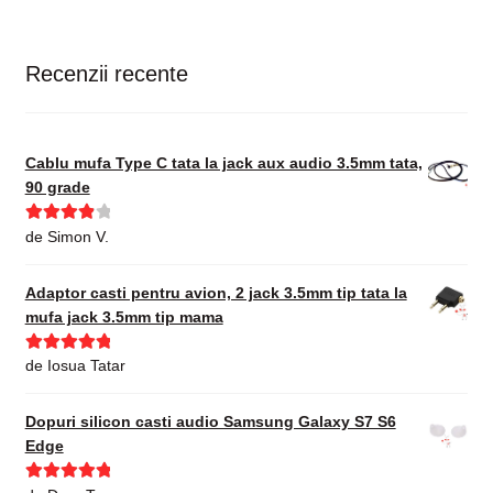
Recenzii recente
Cablu mufa Type C tata la jack aux audio 3.5mm tata,
90 grade
Evaluat la
de Simon V.
4
din 5
Adaptor casti pentru avion, 2 jack 3.5mm tip tata la
mufa jack 3.5mm tip mama
Evaluat la
5
de Iosua Tatar
din 5
Dopuri silicon casti audio Samsung Galaxy S7 S6
Edge