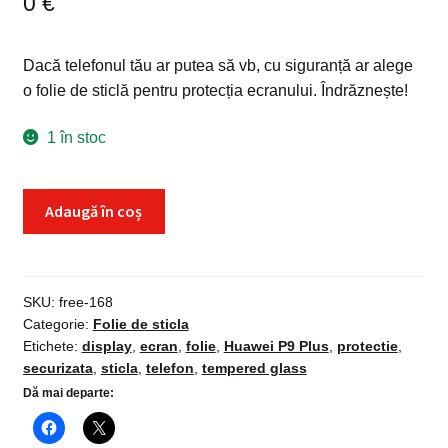
0
€
Dacă telefonul tău ar putea să vb, cu siguranță ar alege
o folie de sticlă pentru protecția ecranului. Îndrăznește!
1 în stoc
Cantitate
Adaugă în coș
Folie
de
sticla
securizata
SKU:
free-168
Categorie:
Folie de sticla
Huawei
Etichete:
display
,
ecran
,
folie
,
Huawei P9 Plus
,
protectie
,
P9
securizata
,
sticla
,
telefon
,
tempered glass
Plus,
Dă mai departe:
Tempered
Glass,