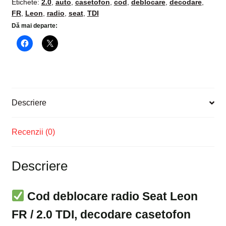
Etichete:
2.0
,
auto
,
casetofon
,
cod
,
deblocare
,
decodare
,
FR
,
Leon
,
radio
,
seat
,
TDI
Dă mai departe:
Descriere
Recenzii (0)
Descriere
Cod deblocare radio Seat Leon
FR / 2.0 TDI, decodare casetofon