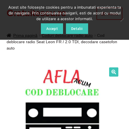
Acest site foloseşte cookies pentru a imbunatati experienta ta
Gratuitescu.ro
Sari
Sari
de navigare. Prin continuarea navigarii, esti de acord cu modul
Meniu
la
la
de utilizare a acestor informatii.
navigare
conținut
Prima pagină
Accept
Detalii
Prima pagină
Coduri deblocare radio auto
Cod
deblocare radio Seat Leon FR / 2.0 TDI, decodare casetofon
Blog
auto
Cod Deblocare Radio, Decodare Casetofon Auto
Contact
Contul meu
Coș
Despre