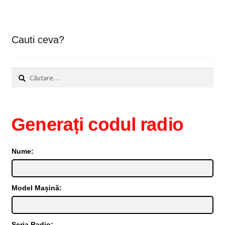
Cauti ceva?
Caută
după:
Generați codul radio
Nume:
Model Mașină:
Seria Radio: