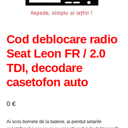
Intrebari si raspunsuri
Magazin
Cod deblocare radio
Plată
Seat Leon FR / 2.0
Politica de utilizare cookie
TDI, decodare
Privacy Policy
casetofon auto
0
€
Ai scos bornele de la baterie, ai pierdut setarile