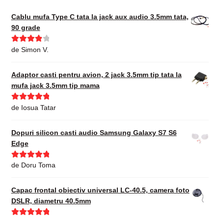
Cablu mufa Type C tata la jack aux audio 3.5mm tata,
90 grade
Evaluat la
de Simon V.
4
din 5
Adaptor casti pentru avion, 2 jack 3.5mm tip tata la
mufa jack 3.5mm tip mama
Evaluat la
5
de Iosua Tatar
din 5
Dopuri silicon casti audio Samsung Galaxy S7 S6
Edge
Evaluat la
5
de Doru Toma
din 5
Capac frontal obiectiv universal LC-40.5, camera foto
DSLR, diametru 40.5mm