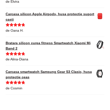
Evaluat la
5
de Elvira
din 5
Carcasa silicon Apple Airpods, husa protectie suport
casti
Evaluat la
5
de Oana H.
din 5
Bratara silicon curea fitness Smartwatch Xiaomi Mi
Band 2
Evaluat la
5
de Alina-Diana
din 5
Carcasa smartwatch Samsung Gear S3 Clasic, husa
protectie ceas
Evaluat la
5
de Cosmin
din 5