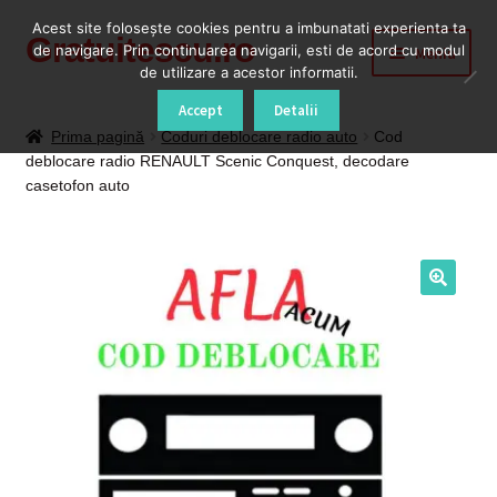
Acest site foloseşte cookies pentru a imbunatati experienta ta
Gratuitescu.ro
Sari
Sari
de navigare. Prin continuarea navigarii, esti de acord cu modul
Meniu
la
la
de utilizare a acestor informatii.
navigare
conținut
Prima pagină
Accept
Detalii
Prima pagină
Coduri deblocare radio auto
Cod
deblocare radio RENAULT Scenic Conquest, decodare
Blog
casetofon auto
Cod Deblocare Radio, Decodare Casetofon Auto
Contact
Contul meu
Coș
Despre