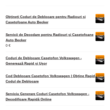
Obțineți Coduri de Deblocare pentru Radiouri și
Casetofoane Auto Becker
Servicii de Decodare pentru Radiouri și Casetofoane
Auto Becker
0
€
Coduri de Deblocare Casetofon Volkswagen -
Generează Rapid și Ușor
Cod Deblocare Casetofon Volkswagen | Obține Rapid
Codul de Deblocare
Serviciu Generare Coduri Casetofon Volkswagen -
Decodificare Rapidă Online