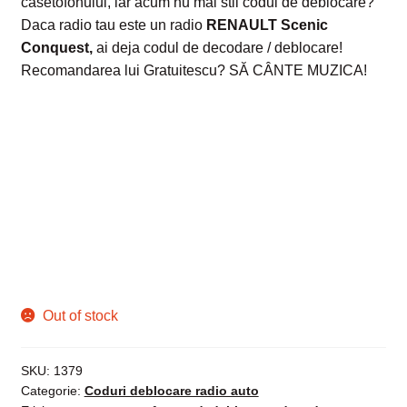
casetofonului, iar acum nu mai stii codul de deblocare?
Daca radio tau este un radio
RENAULT Scenic
Conquest
,
ai deja codul de decodare / deblocare!
Recomandarea lui Gratuitescu? SĂ CÂNTE MUZICA!
Out of stock
SKU:
1379
Categorie:
Coduri deblocare radio auto