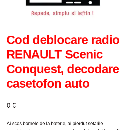
Intrebari si raspunsuri
Magazin
Cod deblocare radio
Plată
RENAULT Scenic
Politica de utilizare cookie
Conquest, decodare
Privacy Policy
casetofon auto
0
€
Ai scos bornele de la baterie, ai pierdut setarile