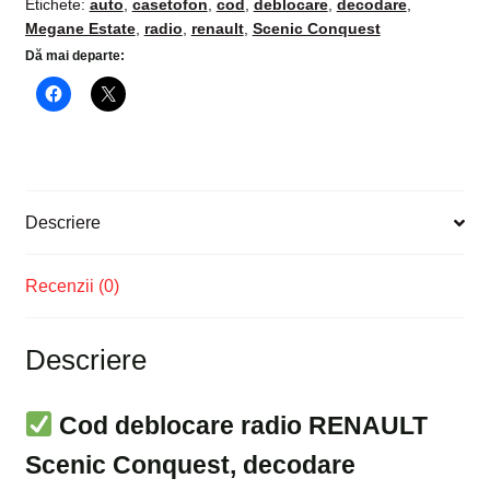
Etichete:
auto
,
casetofon
,
cod
,
deblocare
,
decodare
,
Megane Estate
,
radio
,
renault
,
Scenic Conquest
Dă mai departe:
Descriere
Recenzii (0)
Descriere
Cod deblocare radio RENAULT
Scenic Conquest, decodare