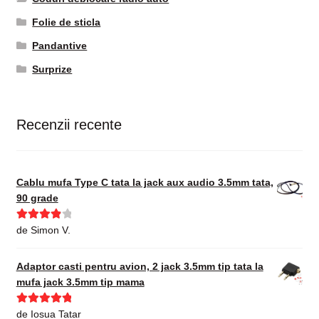
Folie de sticla
Pandantive
Surprize
Recenzii recente
Cablu mufa Type C tata la jack aux audio 3.5mm tata,
90 grade
Evaluat la
de Simon V.
4
din 5
Adaptor casti pentru avion, 2 jack 3.5mm tip tata la
mufa jack 3.5mm tip mama
Evaluat la
5
de Iosua Tatar