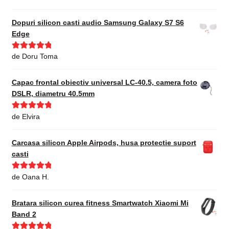
din 5
Dopuri silicon casti audio Samsung Galaxy S7 S6
Edge
Evaluat la
5
de Doru Toma
din 5
Capac frontal obiectiv universal LC-40.5, camera foto
DSLR, diametru 40.5mm
Evaluat la
5
de Elvira
din 5
Carcasa silicon Apple Airpods, husa protectie suport
casti
Evaluat la
5
de Oana H.
din 5
Bratara silicon curea fitness Smartwatch Xiaomi Mi
Band 2