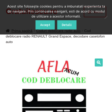
Acest site foloseşte cookies pentru a imbunatati experienta ta
Gratuitescu.ro
Sari
Sari
de navigare. Prin continuarea navigarii, esti de acord cu modul
Meniu
la
la
de utilizare a acestor informatii.
navigare
conținut
Prima pagină
Accept
Detalii
Prima pagină
Coduri deblocare radio auto
Cod
deblocare radio RENAULT Grand Espace, decodare casetofon
Blog
auto
Cod Deblocare Radio, Decodare Casetofon Auto
Contact
Contul meu
Coș
Despre