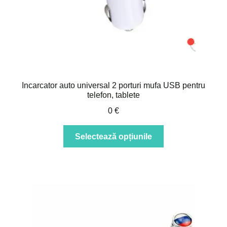
Incarcator auto universal 2 porturi mufa USB pentru
telefon, tablete
0
€
Acest
Selectează opțiunile
produs
are
mai
multe
variații.
Opțiunile
pot