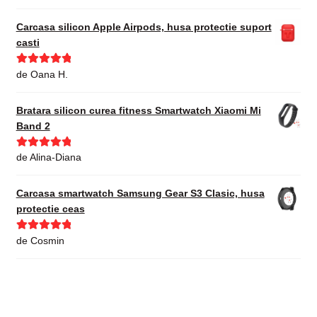
din 5
Carcasa silicon Apple Airpods, husa protectie suport
casti
Evaluat la
5
de Oana H.
din 5
Bratara silicon curea fitness Smartwatch Xiaomi Mi
Band 2
Evaluat la
5
de Alina-Diana
din 5
Carcasa smartwatch Samsung Gear S3 Clasic, husa
protectie ceas
Evaluat la
5
de Cosmin
din 5