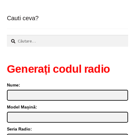
variații.
Opțiunile
Cauti ceva?
pot
fi
alese
Caută
în
după:
pagina
produsului.
Generați codul radio
Nume:
Model Mașină:
Seria Radio: