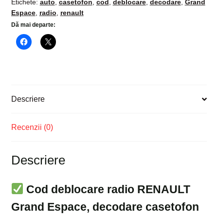
Etichete:
auto
,
casetofon
,
cod
,
deblocare
,
decodare
,
Grand
Espace
,
radio
,
renault
Dă mai departe:
Descriere
Recenzii (0)
Descriere
Cod deblocare radio RENAULT
Grand Espace, decodare casetofon