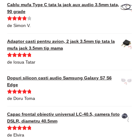
Cablu mufa Type C tata la jack aux audio 3.5mm tata,
90 grade
Evaluat la
de Simon V.
4
din 5
Adaptor casti pentru avion, 2 jack 3.5mm tip tata la
mufa jack 3.5mm tip mama
Evaluat la
5
de Iosua Tatar
din 5
Dopuri silicon casti audio Samsung Galaxy S7 S6
Edge
Evaluat la
5
de Doru Toma
din 5
Capac frontal obiectiv universal LC-40.5, camera foto
DSLR, diametru 40.5mm
Evaluat la
5
de Elvira