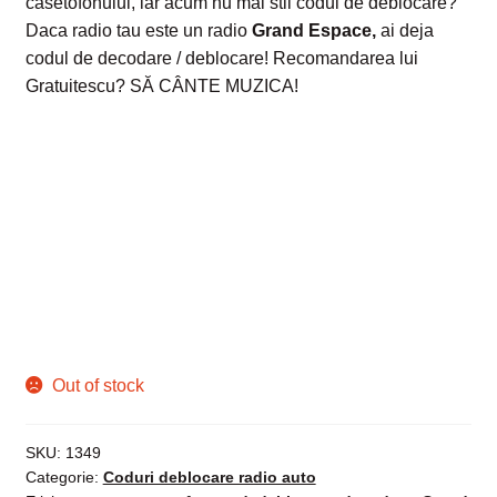
casetofonului, iar acum nu mai stii codul de deblocare?
Daca radio tau este un radio
Grand Espace
,
ai deja
codul de decodare / deblocare! Recomandarea lui
Gratuitescu? SĂ CÂNTE MUZICA!
Out of stock
SKU:
1349
Categorie:
Coduri deblocare radio auto