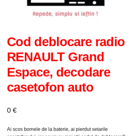
Intrebari si raspunsuri
Magazin
Cod deblocare radio
Plată
RENAULT Grand
Politica de utilizare cookie
Espace, decodare
Privacy Policy
casetofon auto
0
€
Ai scos bornele de la baterie, ai pierdut setarile