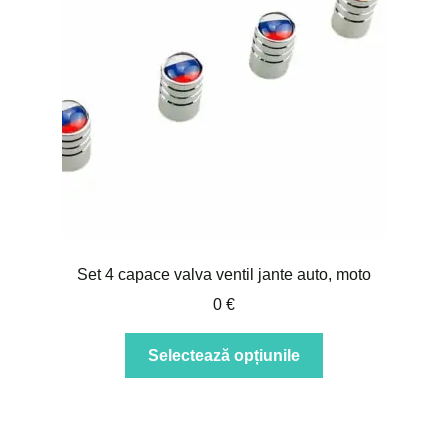
fi
alese
în
pagina
produsului.
Set 4 capace valva ventil jante auto, moto
0
€
Acest
Selectează opțiunile
produs
are
mai
multe