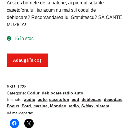
Ai scos bornele de la baterie, ai pierdut setarile
casetofonului, iar acum nu mai stii codul de
deblocare?
Recomandarea lui Gratuitescu? SĂ CÂNTE
MUZICA!
16 în stoc
Cantitate
Adaugă în coș
Cod
Deblocare
Radio
Ford
SKU:
1228
Categorie:
Coduri deblocare radio auto
Focus
Etichete:
audio
,
auto
,
casetofon
,
cod
,
deblocare
,
decodare
,
Mondeo
Focus
,
Ford
,
masina
,
Mondeo
,
radio
,
S-Max
,
sistem
S-
Dă mai departe:
Max