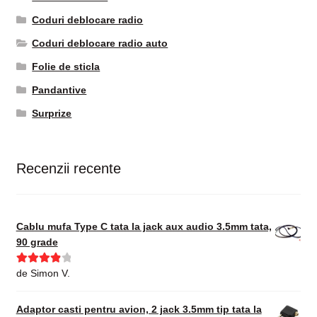
Coduri deblocare radio
Coduri deblocare radio auto
Folie de sticla
Pandantive
Surprize
Recenzii recente
Cablu mufa Type C tata la jack aux audio 3.5mm tata,
90 grade
Evaluat la
de Simon V.
4
din 5
Adaptor casti pentru avion, 2 jack 3.5mm tip tata la