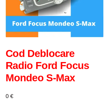
Intrebari si raspunsuri
Magazin
Plată
Politica de utilizare cookie
Cod Deblocare
Privacy Policy
Radio Ford Focus
Mondeo S-Max
0
€