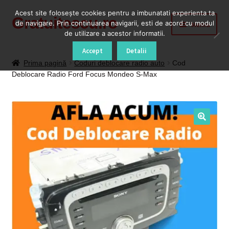
Acest site foloseşte cookies pentru a imbunatati experienta ta
Gratuitescu.ro
Sari
Sari
de navigare. Prin continuarea navigarii, esti de acord cu modul
Meniu
la
la
de utilizare a acestor informatii.
navigare
conținut
Prima pagină
Accept
Detalii
Prima pagină
Coduri deblocare radio auto
Cod
Deblocare Radio Ford Focus Mondeo S-Max
Blog
Cod Deblocare Radio, Decodare Casetofon Auto
Contact
Contul meu
Coș
Despre