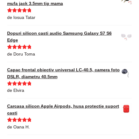
mufa jack 3.5mm tip mama
Evaluat la
5
de Iosua Tatar
din 5
Dopuri silicon casti audio Samsung Galaxy S7 S6
Edge
Evaluat la
5
de Doru Toma
din 5
Capac frontal obiectiv universal LC-40.5, camera foto
DSLR, diametru 40.5mm
Evaluat la
5
de Elvira
din 5
Carcasa silicon Apple Airpods, husa protectie suport
casti
Evaluat la
5
de Oana H.
din 5