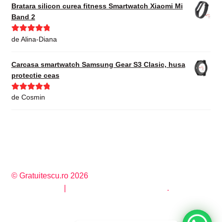
Bratara silicon curea fitness Smartwatch Xiaomi Mi
Band 2
Evaluat la
5
de Alina-Diana
din 5
Carcasa smartwatch Samsung Gear S3 Clasic, husa
protectie ceas
Evaluat la
5
de Cosmin
din 5
© Gratuitescu.ro 2026
Privacy Policy
Construit cu WooCommerce
.