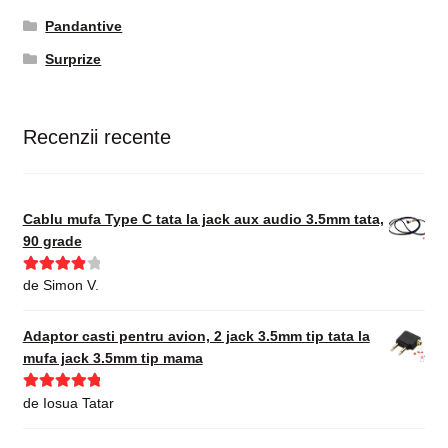
Pandantive
Surprize
Recenzii recente
Cablu mufa Type C tata la jack aux audio 3.5mm tata,
90 grade
Evaluat la
de Simon V.
4
din 5
Adaptor casti pentru avion, 2 jack 3.5mm tip tata la
mufa jack 3.5mm tip mama
Evaluat la
5
de Iosua Tatar
din 5