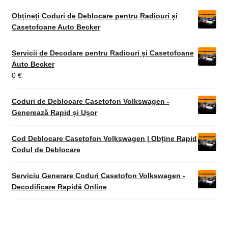
Obțineți Coduri de Deblocare pentru Radiouri și
Casetofoane Auto Becker
Servicii de Decodare pentru Radiouri și Casetofoane
Auto Becker
0
€
Coduri de Deblocare Casetofon Volkswagen -
Generează Rapid și Ușor
Cod Deblocare Casetofon Volkswagen | Obține Rapid
Codul de Deblocare
Serviciu Generare Coduri Casetofon Volkswagen -
Decodificare Rapidă Online