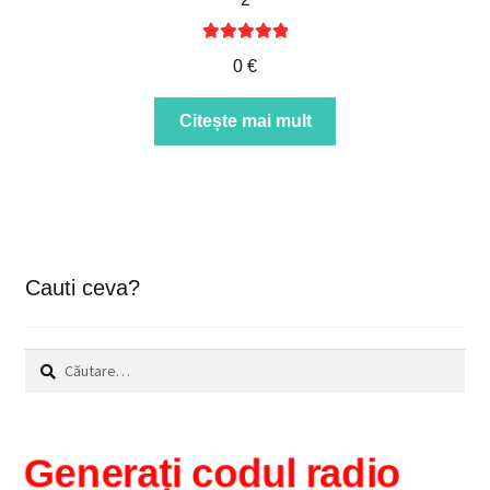
Evaluat la
0
€
5.00
din 5
Citește mai mult
Cauti ceva?
Caută
după:
Generați codul radio