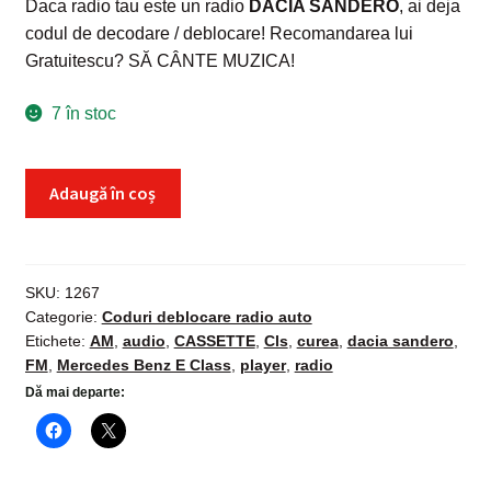
Daca radio tau este un radio
DACIA SANDERO
, ai deja
codul de decodare / deblocare! Recomandarea lui
Gratuitescu? SĂ CÂNTE MUZICA!
7 în stoc
Cantitate
Adaugă în coș
Cod
deblocare
radio
SKU:
1267
Categorie:
Coduri deblocare radio auto
DACIA
Etichete:
AM
,
audio
,
CASSETTE
,
Cls
,
curea
,
dacia sandero
,
SANDERO,
FM
,
Mercedes Benz E Class
,
player
,
radio
decodare
Dă mai departe:
casetofon
auto