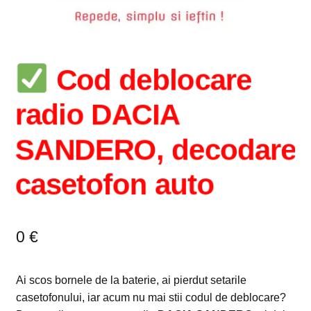
Intrebari si raspunsuri
Magazin
Cod deblocare
Plată
radio DACIA
Politica de utilizare cookie
SANDERO, decodare
Privacy Policy
casetofon auto
0
€
Ai scos bornele de la baterie, ai pierdut setarile
casetofonului, iar acum nu mai stii codul de deblocare?