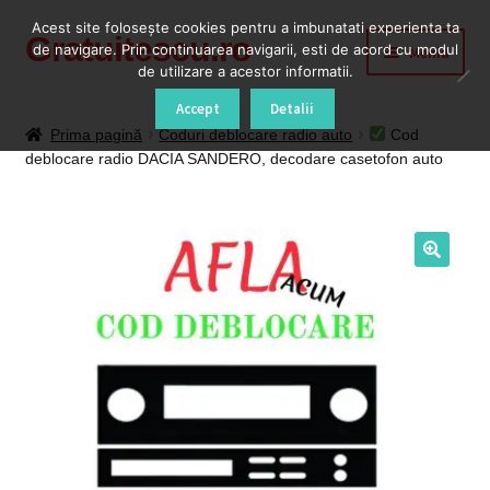
Acest site foloseşte cookies pentru a imbunatati experienta ta
Gratuitescu.ro
Sari
Sari
de navigare. Prin continuarea navigarii, esti de acord cu modul
Meniu
la
la
de utilizare a acestor informatii.
navigare
conținut
Prima pagină
Accept
Detalii
Prima pagină
Coduri deblocare radio auto
Cod
deblocare radio DACIA SANDERO, decodare casetofon auto
Blog
Cod Deblocare Radio, Decodare Casetofon Auto
Contact
Contul meu
Coș
Despre