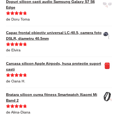
Dopuri silicon casti audio Samsung Galaxy S7 S6
Edge
Evaluat la
5
de Doru Toma
din 5
Capac frontal obiectiv universal LC-40.5, camera foto
DSLR, diametru 40.5mm
Evaluat la
5
de Elvira
din 5
Carcasa silicon Apple Airpods, husa protectie suport
casti
Evaluat la
5
de Oana H.
din 5
Bratara silicon curea fitness Smartwatch Xiaomi Mi
Band 2
Evaluat la
5
de Alina-Diana
din 5