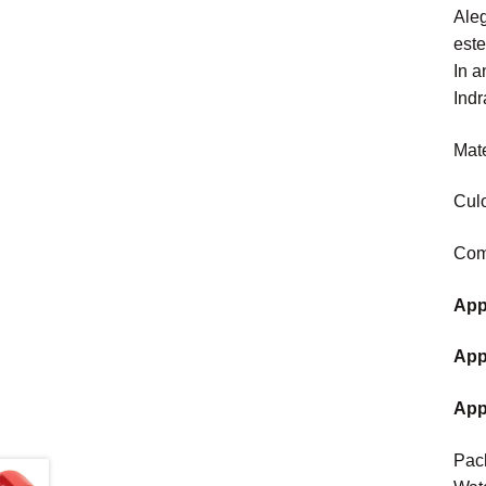
Aleg
este
In a
Indr
Mate
Culo
Comp
App
App
App
Pach