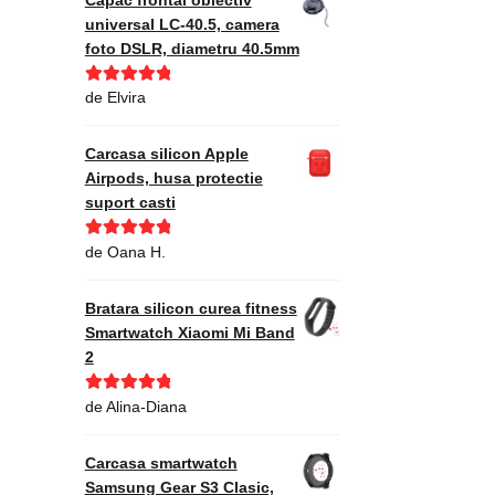
universal LC-40.5, camera
foto DSLR, diametru 40.5mm
Evaluat la
5
de Elvira
din 5
Carcasa silicon Apple
Airpods, husa protectie
suport casti
Evaluat la
5
de Oana H.
din 5
Bratara silicon curea fitness
Smartwatch Xiaomi Mi Band
2
Evaluat la
5
de Alina-Diana
din 5
Carcasa smartwatch
Samsung Gear S3 Clasic,