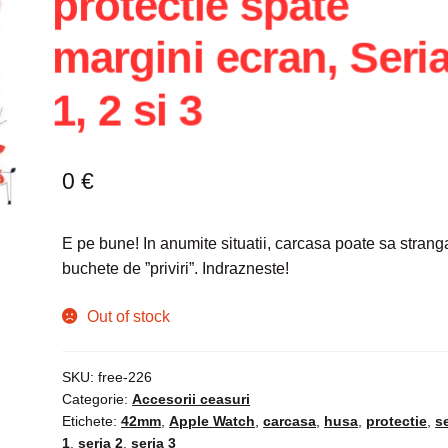
protectie spate
margini ecran, Seria
1, 2 si 3
0
€
E pe bune! In anumite situatii, carcasa poate sa strang
buchete de ”priviri”. Indrazneste!
Out of stock
SKU:
free-226
Categorie:
Accesorii ceasuri
Etichete:
42mm
,
Apple Watch
,
carcasa
,
husa
,
protectie
,
s
1
,
seria 2
,
seria 3