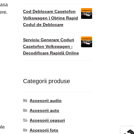
casa
Cod Deblocare Casetofon
ere.
Volkswagen | Obține Rapid
Codul de Deblocare
Serviciu Generare Coduri
Casetofon Volkswagen -
Decodificare Rapidă Online
Categorii produse
Accesorii audio
Accesorii auto
Accesorii ceasuri
ple
Accesorii foto