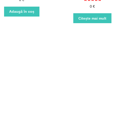
Evaluat la
0
€
5.00
din 5
Adaugă în coș
Citește mai mult