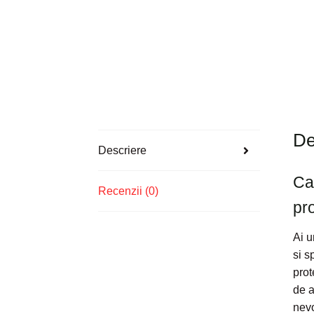
De
Descriere
Ca
Recenzii (0)
pro
Ai u
si s
prot
de a
nevo