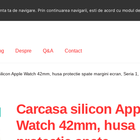
a ta de navigare. Prin continuarea navigarii, esti de acord cu modul de u
og
Despre
Q&A
Contact
ecodare Casetofon Auto
Contact
Contul meu
Coș
Despre
ilicon Apple Watch 42mm, husa protectie spate margini ecran, Seria 1, 
ca de utilizare cookie
Privacy Policy
Carcasa silicon App
Watch 42mm, husa