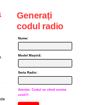
Generați
codul radio
Nume:
Model Mașină:
a
Seria Radio:
Atenție: Codul se oferă contra
cost!!!
eria