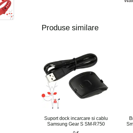
Wat
Produse similare
Suport dock incarcare si cablu
B
Samsung Gear S SM-R750
Sm
0
€