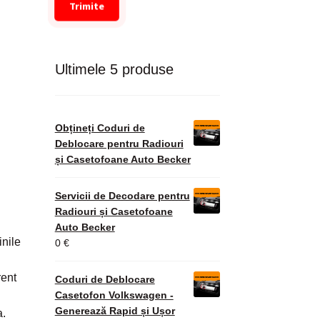
Trimite
Ultimele 5 produse
Obțineți Coduri de
Deblocare pentru Radiouri
și Casetofoane Auto Becker
Servicii de Decodare pentru
Radiouri și Casetofoane
Auto Becker
inile
0
€
rent
Coduri de Deblocare
Casetofon Volkswagen -
Generează Rapid și Ușor
a.