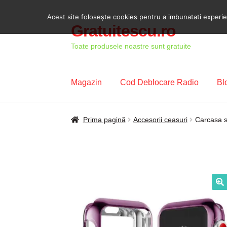
Acest site foloseşte cookies pentru a imbunatati experient
Gratuitescu.ro
Sari
Sari
la
la
Toate produsele noastre sunt gratuite
navigare
conținut
Magazin
Cod Deblocare Radio
Bl
Prima pagină
Blog
Cod Deblocare Radio, D
Prima pagină
Accesorii ceasuri
Carcasa s
Intrebari si raspunsuri
Magazin
Plată
Politi