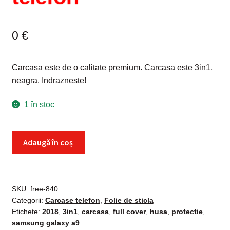
0
€
Carcasa este de o calitate premium. Carcasa este 3in1,
neagra. Indrazneste!
1 în stoc
Cantitate
Adaugă în coș
Carcasa
protectie
Samsung
Galaxy
SKU:
free-840
Categorii:
Carcase telefon
,
Folie de sticla
A9
Etichete:
2018
,
3in1
,
carcasa
,
full cover
,
husa
,
protectie
,
(2018),
samsung galaxy a9
3in1,