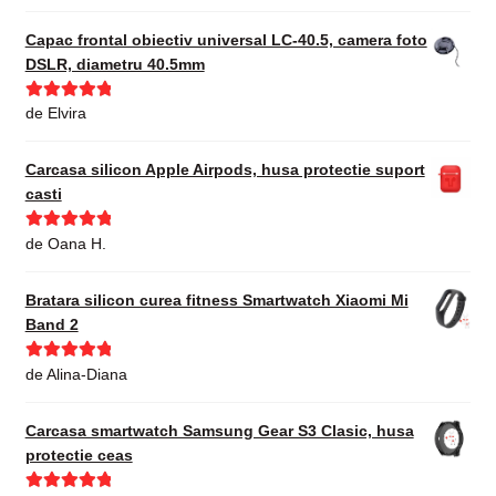
din 5
Capac frontal obiectiv universal LC-40.5, camera foto
DSLR, diametru 40.5mm
Evaluat la
5
de Elvira
din 5
Carcasa silicon Apple Airpods, husa protectie suport
casti
Evaluat la
5
de Oana H.
din 5
Bratara silicon curea fitness Smartwatch Xiaomi Mi
Band 2
Evaluat la
5
de Alina-Diana
din 5
Carcasa smartwatch Samsung Gear S3 Clasic, husa
protectie ceas