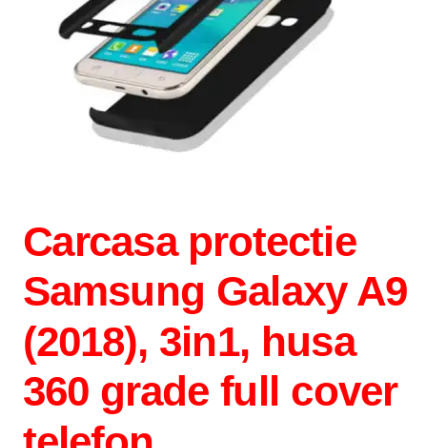
Intrebari si raspunsuri
Magazin
Plată
Politica de utilizare cookie
Carcasa protectie
Privacy Policy
Samsung Galaxy A9
(2018), 3in1, husa
360 grade full cover
telefon