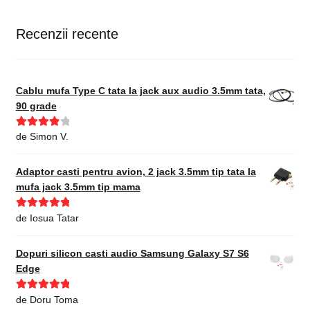
Recenzii recente
Cablu mufa Type C tata la jack aux audio 3.5mm tata,
90 grade
Evaluat la
de Simon V.
4
din 5
Adaptor casti pentru avion, 2 jack 3.5mm tip tata la
mufa jack 3.5mm tip mama
Evaluat la
5
de Iosua Tatar
din 5
Dopuri silicon casti audio Samsung Galaxy S7 S6
Edge
Evaluat la
5
de Doru Toma