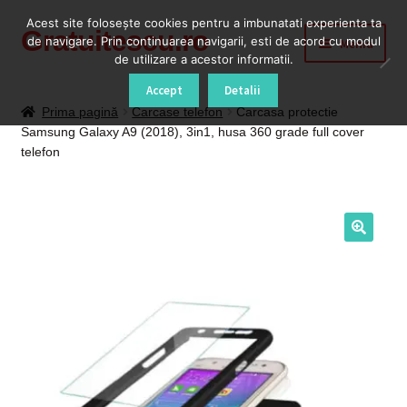
Acest site foloseşte cookies pentru a imbunatati experienta ta
Gratuitescu.ro
Sari
Sari
de navigare. Prin continuarea navigarii, esti de acord cu modul
Meniu
la
la
de utilizare a acestor informatii.
navigare
conținut
Prima pagină
Accept
Detalii
Prima pagină
Carcase telefon
Carcasa protectie
Samsung Galaxy A9 (2018), 3in1, husa 360 grade full cover
Blog
telefon
Cod Deblocare Radio, Decodare Casetofon Auto
Contact
Contul meu
Coș
Despre