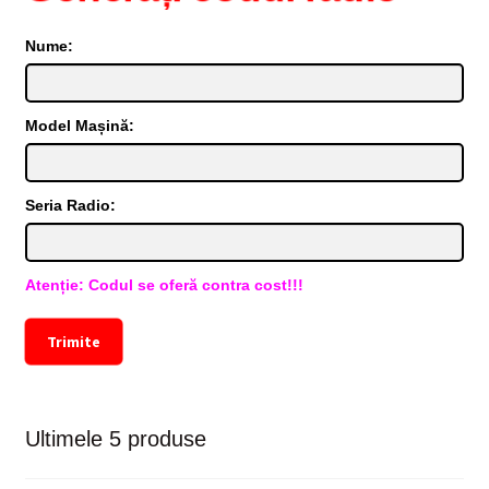
Nume:
Model Mașină:
Seria Radio:
Atenție: Codul se oferă contra cost!!!
Trimite
Ultimele 5 produse