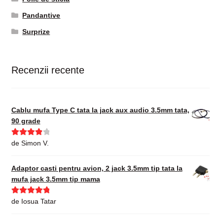
Pandantive
Surprize
Recenzii recente
Cablu mufa Type C tata la jack aux audio 3.5mm tata,
90 grade
Evaluat la
de Simon V.
4
din 5
Adaptor casti pentru avion, 2 jack 3.5mm tip tata la
mufa jack 3.5mm tip mama
Evaluat la
5
de Iosua Tatar
din 5