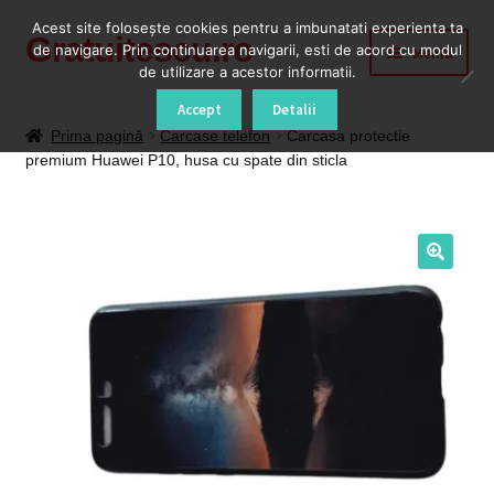
Acest site foloseşte cookies pentru a imbunatati experienta ta
Gratuitescu.ro
Sari
Sari
de navigare. Prin continuarea navigarii, esti de acord cu modul
Meniu
la
la
de utilizare a acestor informatii.
navigare
conținut
Prima pagină
Accept
Detalii
Prima pagină
Carcase telefon
Carcasa protectie
premium Huawei P10, husa cu spate din sticla
Blog
Cod Deblocare Radio, Decodare Casetofon Auto
Contact
Contul meu
Coș
Despre