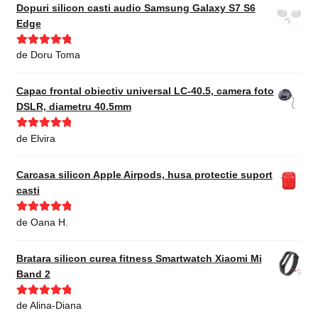
Dopuri silicon casti audio Samsung Galaxy S7 S6
Edge
Evaluat la
5
de Doru Toma
din 5
Capac frontal obiectiv universal LC-40.5, camera foto
DSLR, diametru 40.5mm
Evaluat la
5
de Elvira
din 5
Carcasa silicon Apple Airpods, husa protectie suport
casti
Evaluat la
5
de Oana H.
din 5
Bratara silicon curea fitness Smartwatch Xiaomi Mi
Band 2
Evaluat la
5
de Alina-Diana