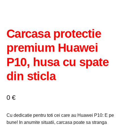
Intrebari si raspunsuri
Magazin
Carcasa protectie
Plată
premium Huawei
Politica de utilizare cookie
P10, husa cu spate
Privacy Policy
din sticla
0
€
Cu dedicatie pentru toti cei care au Huawei P10: E pe
bune! In anumite situatii, carcasa poate sa stranga