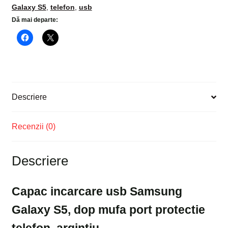
Galaxy S5
,
telefon
,
usb
dop
Dă mai departe:
mufa
port
protectie
telefon,
argintiu
Descriere
Recenzii (0)
Descriere
Capac incarcare usb Samsung
Galaxy S5, dop mufa port protectie
telefon, argintiu