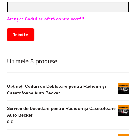
Atenție: Codul se oferă contra cost!!!
Trimite
Ultimele 5 produse
Obțineți Coduri de Deblocare pentru Radiouri și
Casetofoane Auto Becker
Servicii de Decodare pentru Radiouri și Casetofoane
Auto Becker
0
€