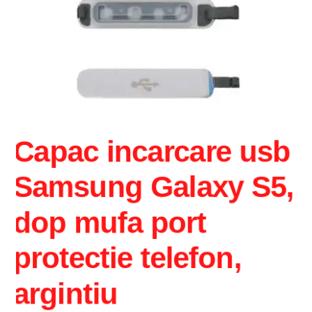
Intrebari si raspunsuri
Magazin
Plată
Politica de utilizare cookie
Capac incarcare usb
Privacy Policy
Samsung Galaxy S5,
dop mufa port
protectie telefon,
argintiu