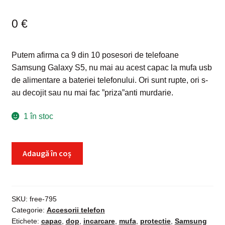
0
€
Putem afirma ca 9 din 10 posesori de telefoane
Samsung Galaxy S5, nu mai au acest capac la mufa usb
de alimentare a bateriei telefonului. Ori sunt rupte, ori s-
au decojit sau nu mai fac ”priza”anti murdarie.
1 în stoc
Cantitate
Adaugă în coș
Capac
incarcare
usb
Samsung
SKU:
free-795
Categorie:
Accesorii telefon
Galaxy
Etichete:
capac
,
dop
,
incarcare
,
mufa
,
protectie
,
Samsung
S5,