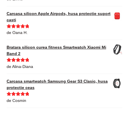
din 5
Carcasa silicon Apple Airpods, husa protectie suport
casti
Evaluat la
5
de Oana H.
din 5
Bratara silicon curea fitness Smartwatch Xiaomi Mi
Band 2
Evaluat la
5
de Alina-Diana
din 5
Carcasa smartwatch Samsung Gear S3 Clasic, husa
protectie ceas
Evaluat la
5
de Cosmin
din 5