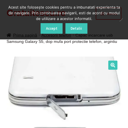
Acest site foloseşte cookies pentru a imbunatati experienta ta
Gratuitescu.ro
Sari
Sari
de navigare. Prin continuarea navigarii, esti de acord cu modul
Meniu
la
la
de utilizare a acestor informatii.
navigare
conținut
Prima pagină
Accept
Detalii
Prima pagină
Accesorii telefon
Capac incarcare usb
Samsung Galaxy S5, dop mufa port protectie telefon, argintiu
Blog
Cod Deblocare Radio, Decodare Casetofon Auto
Contact
Contul meu
Coș
Despre