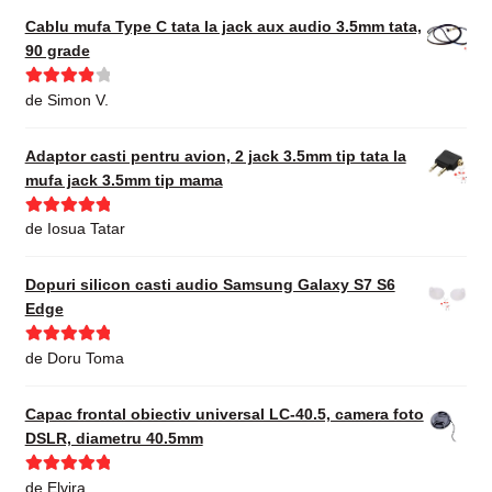
Cablu mufa Type C tata la jack aux audio 3.5mm tata,
90 grade
Evaluat la
de Simon V.
4
din 5
Adaptor casti pentru avion, 2 jack 3.5mm tip tata la
mufa jack 3.5mm tip mama
Evaluat la
5
de Iosua Tatar
din 5
Dopuri silicon casti audio Samsung Galaxy S7 S6
Edge
Evaluat la
5
de Doru Toma
din 5
Capac frontal obiectiv universal LC-40.5, camera foto
DSLR, diametru 40.5mm
Evaluat la
5
de Elvira